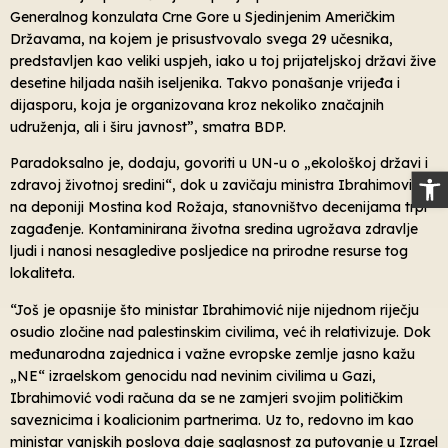
Generalnog konzulata Crne Gore u Sjedinjenim Američkim
Državama, na kojem je prisustvovalo svega 29 učesnika,
predstavljen kao veliki uspjeh, iako u toj prijateljskoj državi žive
desetine hiljada naših iseljenika. Takvo ponašanje vrijeđa i
dijasporu, koja je organizovana kroz nekoliko značajnih
udruženja, ali i širu javnost”, smatra BDP.
Paradoksalno je, dodaju, govoriti u UN-u o „ekološkoj državi i
Op
zdravoj životnoj sredini“, dok u zavičaju ministra Ibrahimovića,
na deponiji Mostina kod Rožaja, stanovništvo decenijama trpi
zagađenje. Kontaminirana životna sredina ugrožava zdravlje
ljudi i nanosi nesagledive posljedice na prirodne resurse tog
lokaliteta.
“Još je opasnije što ministar Ibrahimović nije nijednom riječju
osudio zločine nad palestinskim civilima, već ih relativizuje. Dok
međunarodna zajednica i važne evropske zemlje jasno kažu
„NE“ izraelskom genocidu nad nevinim civilima u Gazi,
Ibrahimović vodi računa da se ne zamjeri svojim političkim
saveznicima i koalicionim partnerima. Uz to, redovno im kao
ministar vanjskih poslova daje saglasnost za putovanje u Izrael