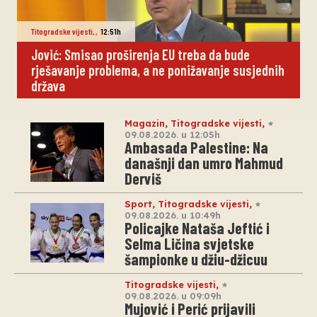
Titogradske vijesti
,
,
12:51h
Jović: Smisao proširenja EU treba da bude
rješavanje problema, a ne ponižavanje susjednih
država
Magazin
,
Titogradske vijesti
,
09.08.2026. u 12:05h
Ambasada Palestine: Na
današnji dan umro Mahmud
Derviš
Sport
,
Titogradske vijesti
,
09.08.2026. u 10:49h
Policajke Nataša Jeftić i
Selma Ličina svjetske
šampionke u džiu-džicuu
Titogradske vijesti
,
09.08.2026. u 09:09h
Mujović i Perić prijavili