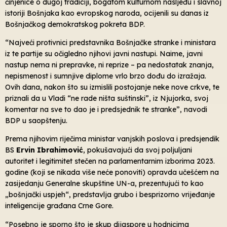
činjenice o dugoj tradiciji, bogatom kulturnom nasljeđu i slavnoj
istoriji Bošnjaka kao evropskog naroda, ocijenili su danas iz
Bošnjačkog demokratskog pokreta BDP.
“Najveći protivnici predstavnika Bošnjačke stranke i ministara
iz te partije su očigledno njihovi javni nastupi. Naime, javni
nastup nema ni prepravke, ni reprize – pa nedostatak znanja,
nepismenost i sumnjive diplome vrlo brzo dođu do izražaja.
Ovih dana, nakon što su izmislili postojanje neke nove crkve, te
priznali da u Vladi “ne rade ništa suštinski”, iz Njujorka, svoj
komentar na sve to dao je i predsjednik te stranke”, navodi
BDP u saopštenju.
Prema njihovim riječima ministar vanjskih poslova i predsjendik
BS
Ervin Ibrahimović
, pokušavajući da svoj poljuljani
autoritet i legitimitet stečen na parlamentarnim izborima 2023.
godine (koji se nikada više neće ponoviti) opravda učešćem na
zasijedanju Generalne skupštine UN-a, prezentujući to kao
„bošnjački uspjeh“, predstavlja grubo i besprizorno vrijeđanje
inteligencije građana Crne Gore.
“Posebno je sporno što je skup dijaspore u hodnicima