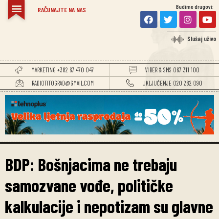
Budimo drugovi:
RAČUNAJTE NA NAS
Slušaj uživo
MARKETING +382 67 470 047
VIBER & SMS 067 311 100
RADIOTITOGRAD@GMAIL.COM
UKLJUČENJE 020 282 090
BDP: Bošnjacima ne trebaju
samozvane vođe, političke
kalkulacije i nepotizam su glavne