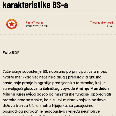
karakteristike BS-a
Radio Titograd
Titogradske vijesti
,
27.09.2025, 12:09h
2
min
Foto:BDP
Jučerašnje saopštenje BS, napisano po principu „usta moja,
hvalite me“ (kad već neće niko drugi) predstavlja gnusno
nastojanje pranja biografije predsjednika te stranke, koji je
zahvaljujući glasovima četničkog vojvode
Andrije Mandića i
Milana Kneževića
došao do ministarske funkcije. Upoređivati
protokolarne sastanke, koje su svi ministri vanjskih poslova
država članica UN-a imali u Njujorku, sa „uspjesima
bošnjačkog naroda“ je nedopustivo i vrijeđa neumoljive