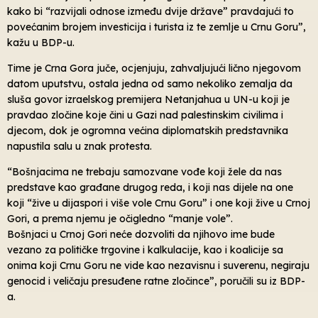
kako bi “razvijali odnose između dvije države” pravdajući to
povećanim brojem investicija i turista iz te zemlje u Crnu Goru”,
kažu u BDP-u.
Time je Crna Gora juče, ocjenjuju, zahvaljujući lično njegovom
datom uputstvu, ostala jedna od samo nekoliko zemalja da
sluša govor izraelskog premijera Netanjahua u UN-u koji je
pravdao zločine koje čini u Gazi nad palestinskim civilima i
djecom, dok je ogromna većina diplomatskih predstavnika
napustila salu u znak protesta.
“Bošnjacima ne trebaju samozvane vođe koji žele da nas
predstave kao građane drugog reda, i koji nas dijele na one
koji “žive u dijaspori i više vole Crnu Goru” i one koji žive u Crnoj
Gori, a prema njemu je očigledno “manje vole”.
Bošnjaci u Crnoj Gori neće dozvoliti da njihovo ime bude
vezano za političke trgovine i kalkulacije, kao i koalicije sa
onima koji Crnu Goru ne vide kao nezavisnu i suverenu, negiraju
genocid i veličaju presuđene ratne zločince”, poručili su iz BDP-
a.