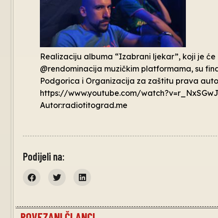
Realizaciju albuma “Izabrani ljekar”, koji je će
@rendominacija muzičkim platformama, su finan
Podgorica i Organizacija za zaštitu prava aut
https://www.youtube.com/watch?v=r_NxSGw
Autor:radiotitograd.me
Podijeli na:
POVEZANI ČLANCI