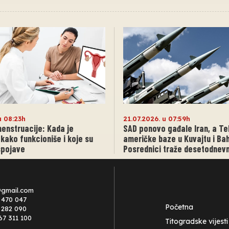
u 08:23h
21.07.2026. u 07:59h
enstruacije: Kada je
SAD ponovo gađale Iran, a T
 kako funkcioniše i koje su
američke baze u Kuvajtu i Bah
pojave
Posrednici traže desetodnevn
@gmail.com
 470 047
Početna
0 282 090
67 311 100
Titogradske vijesti