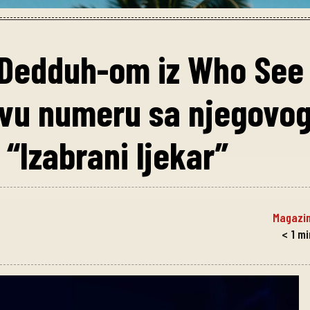
 Dedduh-om iz Who See
ovu numeru sa njegovo
“Izabrani ljekar”
Magazi
< 1
mi