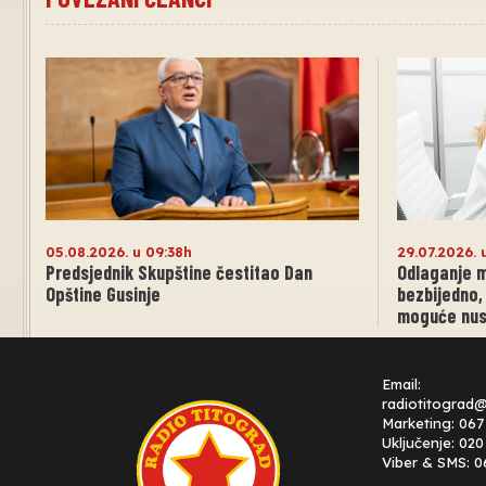
05.08.2026. u 09:38h
29.07.2026. 
Predsjednik Skupštine čestitao Dan
Odlaganje m
Opštine Gusinje
bezbijedno,
moguće nus
Email:
radiotitograd
Marketing: 067
Uključenje: 02
Viber & SMS: 0