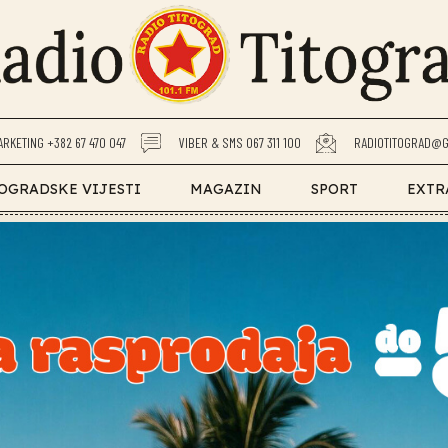
ARKETING +382 67 470 047
VIBER & SMS 067 311 100
RADIOTITOGRAD@G
OGRADSKE VIJESTI
MAGAZIN
SPORT
EXTR