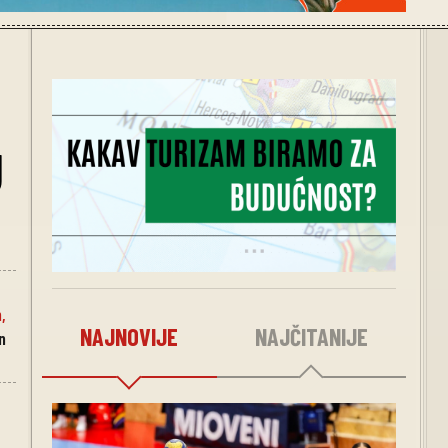
g
n
,
NAJNOVIJE
NAJČITANIJE
n