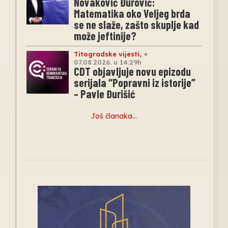
Novaković Đurović:
Matematika oko Veljeg brda
se ne slaže, zašto skuplje kad
može jeftinije?
Titogradske vijesti
,
07.08.2026. u 14:29h
CDT objavljuje novu epizodu
serijala “Popravni iz istorije”
– Pavle Đurišić
Još članaka…