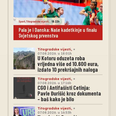
Sport
,
Titogradske vijesti
,
,
19:22h
Pala je i Danska: Naše kadetkinje u finalu
Svjetskog prvenstva
Titogradske vijesti
,
07.08.2026. u 18:01h
U Kotoru oduzeta roba
vrijedna više od 10.600 eura,
izdato 10 prekršajnih naloga
Titogradske vijesti
,
07.08.2026. u 17:16h
CGO i Antifašisti Cetinja:
Pavle Đurišić kroz dokumenta
– baš kako je bilo
Titogradske vijesti
,
07.08.2026. u 16:53h