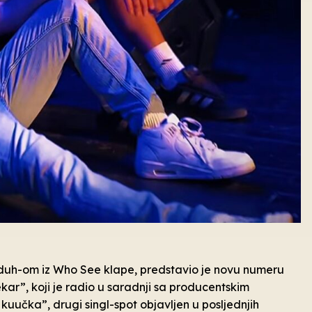
dduh-om iz Who See klape, predstavio je novu numeru
r”, koji je radio u saradnji sa producentskim
učka”, drugi singl-spot objavljen u posljednjih