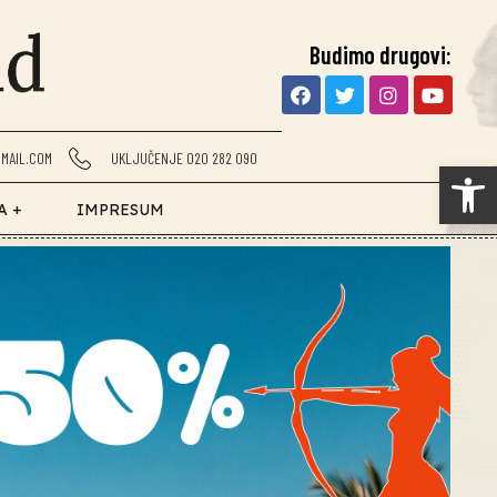
Budimo drugovi:
MAIL.COM
UKLJUČENJE 020 282 090
Op
A +
IMPRESUM