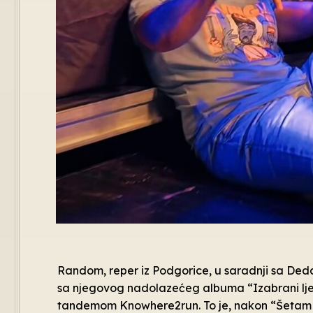
Random, reper iz Podgorice, u saradnji sa De
sa njegovog nadolazećeg albuma “Izabrani ljeka
tandemom Knowhere2run. To je, nakon “Šetam ku