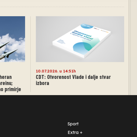
10.07.2026. u 14:51h
eheran
CDT: Otvorenost Vlade i dalje stvar
reinu;
izbora
o primirje
Sport
Extra +