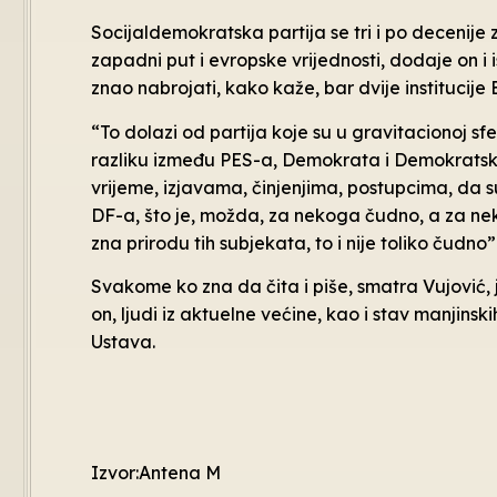
Socijaldemokratska partija se tri i po decenije
zapadni put i evropske vrijednosti, dodaje on i i
znao nabrojati, kako kaže, bar dvije institucije 
“To dolazi od partija koje su u gravitacionoj s
razliku između PES-a, Demokrata i Demokratsk
vrijeme, izjavama, činjenjima, postupcima, da
DF-a, što je, možda, za nekoga čudno, a za neko
zna prirodu tih subjekata, to i nije toliko čudno”
Svakome ko zna da čita i piše, smatra Vujović, 
on, ljudi iz aktuelne većine, kao i stav manjinsk
Ustava.
Izvor:Antena M