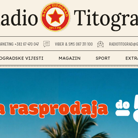
ARKETING +382 67 470 047
VIBER & SMS 067 311 100
RADIOTITOGRAD@G
OGRADSKE VIJESTI
MAGAZIN
SPORT
EXTR