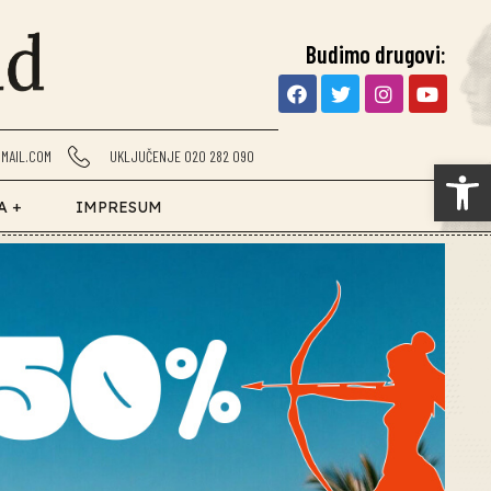
Budimo drugovi:
MAIL.COM
UKLJUČENJE 020 282 090
Op
A +
IMPRESUM