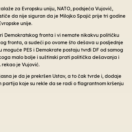
 zalaže za Evropsku uniju, NATO, podsjeća Vujović,
stiče da nije siguran da je Milojko Spajić prije tri godine
Evropske unije.
feri Demokratskog fronta i vi nemate nikakvu političku
og fronta, a sudeći po ovome što dešava u posljednje
 su moguće PES i Demokrate postaju tvrđi DF od samog
ga malo bolje i suštinski prati politička dešavanja i
. rekao je Vujović.
jasna je da je prekršen Ustav, a to čak tvrde i, dodaje
ih partija koje su rekle da se radi o flagrantnom kršenju