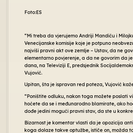
Foto:ES
“Mi treba da vjerujemo Andriji Mandiću i Milojk
Venecijanske komisije koje je potpuno neobvezuj
najviši pravni akt ove zemlje – Ustav, da ne go
elementarno povjerenje, a da ne govorim da je 
dana, na Televiziji E, predsjednik Socijaldemo
Vujović.
Upitan, šta je ispravan red poteza, Vujović kaže
“Poništite odluku, nakon toga možete poslati vi 
hoćete da se i međunarodno blamirate, ako hoće
dođe jedini mogući pravni stav, da ste u konkre
Bizarnost je komentar vlasti da je opozicija an
koga dolaze takve optužbe, ističe on, možda to