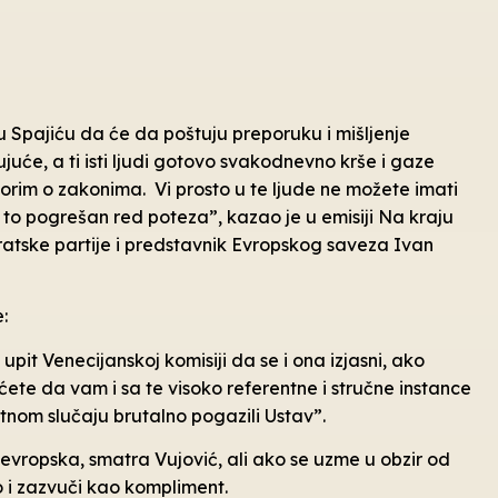
u Spajiću da će da poštuju preporuku i mišljenje
uće, a ti isti ljudi gotovo svakodnevno krše i gaze
vorim o zakonima. Vi prosto u te ljude ne možete imati
to pogrešan red poteza”, kazao je u emisiji Na kraju
kratske partije i predstavnik Evropskog saveza Ivan
:
upit Venecijanskoj komisiji da se i ona izjasni, ako
te da vam i sa te visoko referentne i stručne instance
tnom slučaju brutalno pogazili Ustav”.
tievropska, smatra Vujović, ali ako se uzme u obzir od
 i zazvuči kao kompliment.