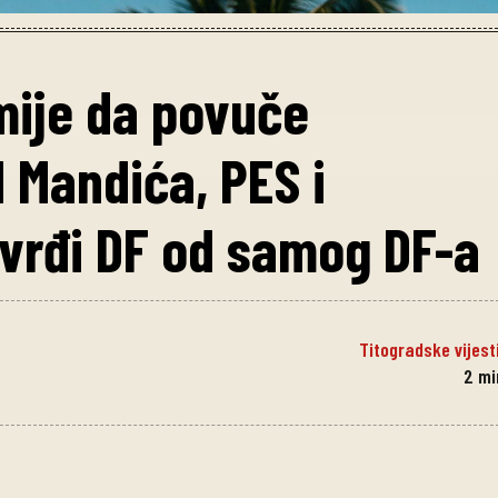
mije da povuče
 Mandića, PES i
vrđi DF od samog DF-a
Titogradske vijest
2
mi