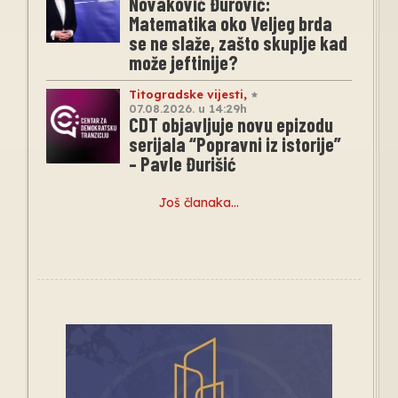
Novaković Đurović:
Matematika oko Veljeg brda
se ne slaže, zašto skuplje kad
može jeftinije?
Titogradske vijesti
,
07.08.2026. u 14:29h
CDT objavljuje novu epizodu
serijala “Popravni iz istorije”
– Pavle Đurišić
Još članaka…