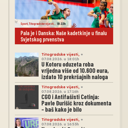
Sport
,
Titogradske vijesti
,
,
19:22h
Pala je i Danska: Naše kadetkinje u finalu
Svjetskog prvenstva
Titogradske vijesti
,
07.08.2026. u 18:01h
U Kotoru oduzeta roba
vrijedna više od 10.600 eura,
izdato 10 prekršajnih naloga
Titogradske vijesti
,
07.08.2026. u 17:16h
CGO i Antifašisti Cetinja:
Pavle Đurišić kroz dokumenta
– baš kako je bilo
Titogradske vijesti
,
07.08.2026. u 16:53h