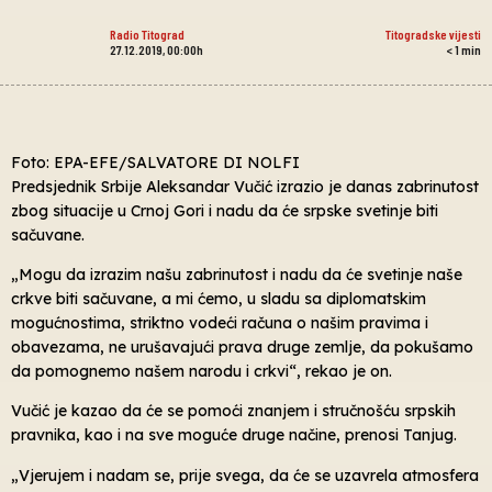
Radio Titograd
Titogradske vijesti
27.12.2019, 00:00h
< 1
min
Foto: EPA-EFE/SALVATORE DI NOLFI
Predsjednik Srbije Aleksandar Vučić izrazio je danas zabrinutost
zbog situacije u Crnoj Gori i nadu da će srpske svetinje biti
sačuvane.
„Mogu da izrazim našu zabrinutost i nadu da će svetinje naše
crkve biti sačuvane, a mi ćemo, u sladu sa diplomatskim
mogućnostima, striktno vodeći računa o našim pravima i
obavezama, ne urušavajući prava druge zemlje, da pokušamo
da pomognemo našem narodu i crkvi“, rekao je on.
Vučić je kazao da će se pomoći znanjem i stručnošću srpskih
pravnika, kao i na sve moguće druge načine, prenosi Tanjug.
„Vjerujem i nadam se, prije svega, da će se uzavrela atmosfera