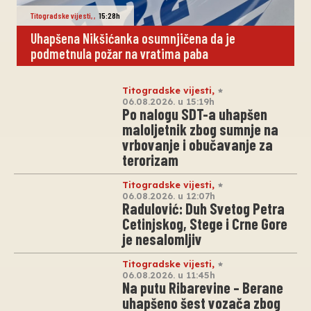
Titogradske vijesti
,
,
15:28h
Uhapšena Nikšićanka osumnjičena da je
podmetnula požar na vratima paba
Titogradske vijesti
,
06.08.2026. u 15:19h
Po nalogu SDT-a uhapšen
maloljetnik zbog sumnje na
vrbovanje i obučavanje za
terorizam
Titogradske vijesti
,
06.08.2026. u 12:07h
Radulović: Duh Svetog Petra
Cetinjskog, Stege i Crne Gore
je nesalomljiv
Titogradske vijesti
,
06.08.2026. u 11:45h
Na putu Ribarevine – Berane
uhapšeno šest vozača zbog