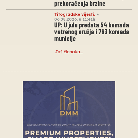
prekoračenja brzine
Titogradske vijesti
,
06.08.2026. u 11:41h
UP: U julu predata 54 komada
vatrenog oružja i 763 komada
municije
Još članaka…