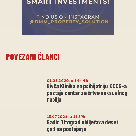
POVEZANI ČLANCI
01.08.2026. u 14:44h
Bivša Klinika za psihijatriju KCCG-a
postaje centar za žrtve seksualnog
nasilja
13.07.2026. u 11:39h
Radio Titograd obilježava deset
godina postojanja