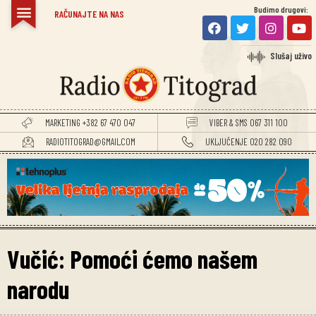
Budimo drugovi:
RAČUNAJTE NA NAS
Slušaj uživo
MARKETING +382 67 470 047
VIBER & SMS 067 311 100
RADIOTITOGRAD@GMAIL.COM
UKLJUČENJE 020 282 090
Vučić: Pomoći ćemo našem
narodu