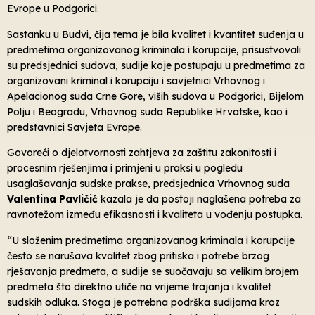
Evrope u Podgorici.
Sastanku u Budvi, čija tema je bila kvalitet i kvantitet suđenja u
predmetima organizovanog kriminala i korupcije, prisustvovali
su predsjednici sudova, sudije koje postupaju u predmetima za
organizovani kriminal i korupciju i savjetnici Vrhovnog i
Apelacionog suda Crne Gore, viših sudova u Podgorici, Bijelom
Polju i Beogradu, Vrhovnog suda Republike Hrvatske, kao i
predstavnici Savjeta Evrope.
Govoreći o djelotvornosti zahtjeva za zaštitu zakonitosti i
procesnim rješenjima i primjeni u praksi u pogledu
usaglašavanja sudske prakse, predsjednica Vrhovnog suda
Valentina Pavličić
kazala je da postoji naglašena potreba za
ravnotežom između efikasnosti i kvaliteta u vođenju postupka.
“U složenim predmetima organizovanog kriminala i korupcije
često se narušava kvalitet zbog pritiska i potrebe brzog
rješavanja predmeta, a sudije se suočavaju sa velikim brojem
predmeta što direktno utiče na vrijeme trajanja i kvalitet
sudskih odluka. Stoga je potrebna podrška sudijama kroz