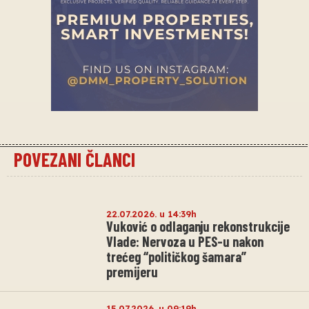
POVEZANI ČLANCI
22.07.2026. u 14:39h
Vuković o odlaganju rekonstrukcije
Vlade: Nervoza u PES-u nakon
trećeg “političkog šamara”
premijeru
15.07.2026. u 09:19h