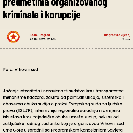
predmetima organizovanog
kriminala i korupcije
Radio Titograd
Titogradske vijesti
,
23.03.2025, 12:46h
2
min
Foto: Vrhovni sud
Jačanje integriteta i nezavisnosti sudstva kroz transparentne
mehanizme nadzora, zaštita od političkih uticaja, sistemska i
obavezna obuka sudija o praksi Evropskog suda za ljudska
prava (ESLJP), intenzivnija regionalna saradnja i razmjena
iskustava kroz zajedničke obuke i mreže sudija, neki su od
zaključaka radnog sastanka koji je organizovao Vrhovni sud
Crne Gore u saradnji sa Programskom kancelarijom Savjeta