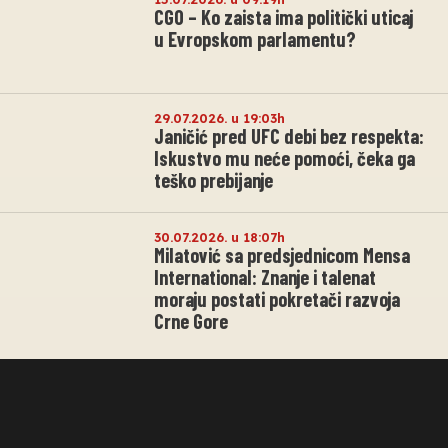
CGO – Ko zaista ima politički uticaj
u Evropskom parlamentu?
29.07.2026. u 19:03h
Janičić pred UFC debi bez respekta:
Iskustvo mu neće pomoći, čeka ga
teško prebijanje
30.07.2026. u 18:07h
Milatović sa predsjednicom Mensa
International: Znanje i talenat
moraju postati pokretači razvoja
Crne Gore