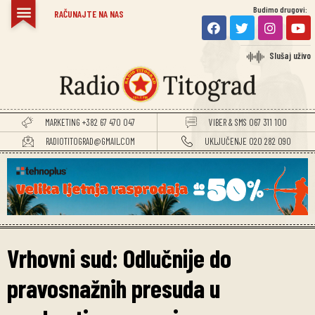
Budimo drugovi:
RAČUNAJTE NA NAS
Slušaj uživo
MARKETING +382 67 470 047
VIBER & SMS 067 311 100
RADIOTITOGRAD@GMAIL.COM
UKLJUČENJE 020 282 090
Vrhovni sud: Odlučnije do
pravosnažnih presuda u