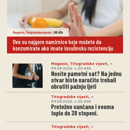
Magazin
,
Titogradske vijesti
,
,
05:47h
Ovo su najgore namirnice koje možete da
konzumirate ako imate insulinsku rezistenciju
Magazin
,
Titogradske vijesti
,
09.08.2026. u 05:44h
Nosite pametni sat? Na jednu
stvar biste naročito trebali
obratiti pažnju ljeti
Titogradske vijesti
,
09.08.2026. u 05:40h
Pretežno sunčano i veoma
toplo do 38 stepeni.
Titogradske vijesti
,