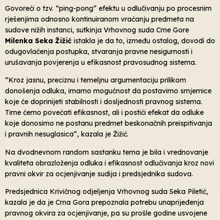
Govoreći o tzv. “ping-pong” efektu u odlučivanju po procesnim
rješenjima odnosno kontinuiranom vraćanju predmeta na
sudove nižih instanci, sutkinja Vrhovnog suda Crne Gore
Milenka Seka Žižić
istakla je da to, između ostalog, dovodi do
odugovlačenja postupka, stvaranja pravne nesigurnosti i
urušavanja povjerenja u efikasnost pravosudnog sistema.
“Kroz jasnu, preciznu i temeljnu argumentaciju prilikom
donošenja odluka, imamo mogućnost da postavimo smjernice
koje će doprinijeti stabilnosti i dosljednosti pravnog sistema.
Time ćemo povećati efikasnost, ali i postići efekat da odluke
koje donosimo ne postanu predmet beskonačnih preispitivanja
i pravnih nesuglasica”, kazala je Žižić.
Na dvodnevnom random sastanku tema je bila i vrednovanje
kvaliteta obrazloženja odluka i efikasnost odlučivanja kroz novi
pravni okvir za ocjenjivanje sudija i predsjednika sudova.
Predsjednica Krivičnog odjeljenja Vrhovnog suda Seka Piletić,
kazala je da je Crna Gora prepoznala potrebu unaprijeđenja
pravnog okvira za ocjenjivanje, pa su prošle godine usvojene