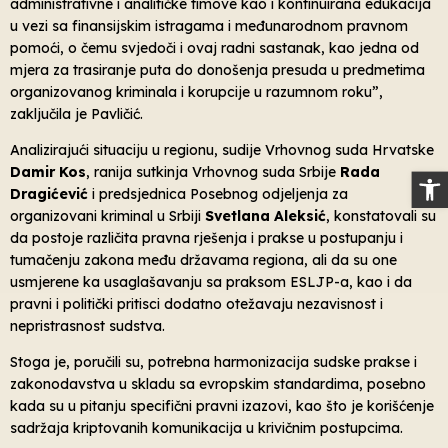
administrativne i analitičke timove kao i kontinuirana edukacija
u vezi sa finansijskim istragama i međunarodnom pravnom
pomoći, o čemu svjedoči i ovaj radni sastanak, kao jedna od
mjera za trasiranje puta do donošenja presuda u predmetima
organizovanog kriminala i korupcije u razumnom roku”,
zaključila je Pavličić.
Analizirajući situaciju u regionu, sudije Vrhovnog suda Hrvatske
Damir Kos
, ranija sutkinja Vrhovnog suda Srbije
Rada
Op
Dragićević
i predsjednica Posebnog odjeljenja za
organizovani kriminal u Srbiji
Svetlana Aleksić
, konstatovali su
da postoje različita pravna rješenja i prakse u postupanju i
tumačenju zakona među državama regiona, ali da su one
usmjerene ka usaglašavanju sa praksom ESLJP-a, kao i da
pravni i politički pritisci dodatno otežavaju nezavisnost i
nepristrasnost sudstva.
Stoga je, poručili su, potrebna harmonizacija sudske prakse i
zakonodavstva u skladu sa evropskim standardima, posebno
kada su u pitanju specifični pravni izazovi, kao što je korišćenje
sadržaja kriptovanih komunikacija u krivičnim postupcima.