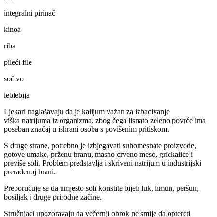
integralni pirinač
kinoa
riba
pileći file
sočivo
leblebija
Ljekari naglašavaju da je kalijum važan za izbacivanje
viška natrijuma iz organizma, zbog čega lisnato zeleno povrće ima
poseban značaj u ishrani osoba s povišenim pritiskom.
S druge strane, potrebno je izbjegavati suhomesnate proizvode,
gotove umake, prženu hranu, masno crveno meso, grickalice i
previše soli. Problem predstavlja i skriveni natrijum u industrijski
prerađenoj hrani.
Preporučuje se da umjesto soli koristite bijeli luk, limun, peršun,
bosiljak i druge prirodne začine.
Stručnjaci upozoravaju da večernji obrok ne smije da optereti