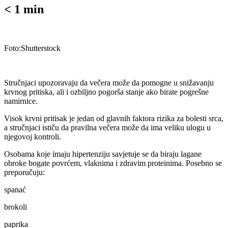
< 1
min
Foto:Shutterstock
Stručnjaci upozoravaju da večera može da pomogne u snižavanju
krvnog pritiska, ali i ozbiljno pogorša stanje ako birate pogrešne
namirnice.
Visok krvni pritisak je jedan od glavnih faktora rizika za bolesti srca,
a stručnjaci ističu da pravilna večera može da ima veliku ulogu u
njegovoj kontroli.
Osobama koje imaju hipertenziju savjetuje se da biraju lagane
obroke bogate povrćem, vlaknima i zdravim proteinima. Posebno se
preporučuju:
spanać
brokoli
paprika