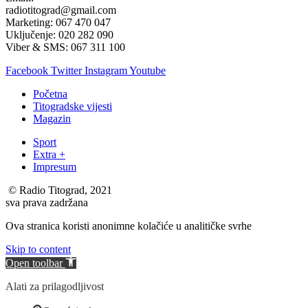
radiotitograd@gmail.com
Marketing: 067 470 047
Uključenje: 020 282 090
Viber & SMS: 067 311 100
Facebook
Twitter
Instagram
Youtube
Početna
Titogradske vijesti
Magazin
Sport
Extra +
Impresum
© Radio Titograd, 2021
sva prava zadržana
Ova stranica koristi anonimne kolačiće u analitičke svrhe
Skip to content
Open toolbar
Alati za prilagodljivost