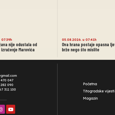
u 07:39h
05.08.2026. u 07:41h
žava nije odustala od
Ova hrana postaje opasna lje
 izručenje Marovića
brže nego što mislite
@gmail.com
 470 047
Početna
0 282 090
67 311 100
Titogradske vijesti
Magazin