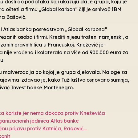
 su došli do podataka koji ukazuju da je grupa, koju je
a oštetila firmu „Global karbon“ čiji je osnivač IBM.
ana Bašović.
M i Atlas banka posredstvom „Global karbona“
nih osoba i firmi. Krediti nijesu trošeni namjenski, a
anih pravnih lica u Francuskoj. Knežević je –
 nije vraćena i kolaterala na više od 900.000 eura za
u.
emu malverzacija po kojoj je grupa djelovala. Naloge za
čajevima izdavao je, kako Tužilaštvo osnovano sumnja,
snivač Invest banke Montenegro.
ća koriste jer nema dokaza protiv Kneževića
anizacionih jedinica Atlas banke
nu prijavu protiv Katnića, Radović…
konit