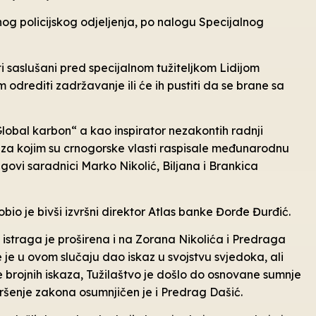
lnog policijskog odjeljenja, po nalogu Specijalnog
 saslušani pred specijalnom tužiteljkom Lidijom
 odrediti zadržavanje ili će ih pustiti da se brane sa
Global karbon“ a kao inspirator nezakontih radnji
 za kojim su crnogorske vlasti raspisale međunarodnu
govi saradnici Marko Nikolić, Biljana i Brankica
 je bivši izvršni direktor Atlas banke Đorđe Đurđić.
, istraga je proširena i na Zorana Nikolića i Predraga
e je u ovom slučaju dao iskaz u svojstvu svjedoka, ali
e brojnih iskaza, Tužilaštvo je došlo do osnovane sumnje
 kršenje zakona osumnjičen je i Predrag Dašić.