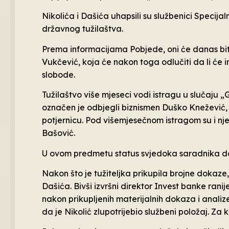
Nikolića i Dašića uhapsili su službenici Specija
državnog tužilaštva.
Prema informacijama Pobjede, oni će danas biti
Vukčević, koja će nakon toga odlučiti da li će im
slobode.
Tužilaštvo više mjeseci vodi istragu u slučaju „
označen je odbjegli biznismen Duško Knežević,
potjernicu. Pod višemjesečnom istragom su i nje
Bašović.
U ovom predmetu status svjedoka saradnika dobio
Nakon što je tužiteljka prikupila brojne dokaze
Dašića. Bivši izvršni direktor Invest banke ranij
nakon prikupljenih materijalnih dokaza i analiz
da je Nikolić zlupotrijebio službeni položaj. Za