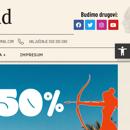
Budimo drugovi:
MAIL.COM
UKLJUČENJE 020 282 090
Op
A +
IMPRESUM