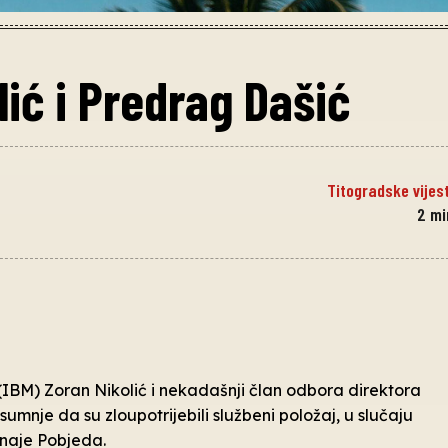
ić i Predrag Dašić
Titogradske vijest
2
mi
 (IBM) Zoran Nikolić i nekadašnji član odbora direktora
mnje da su zloupotrijebili službeni položaj, u slučaju
aznaje Pobjeda.