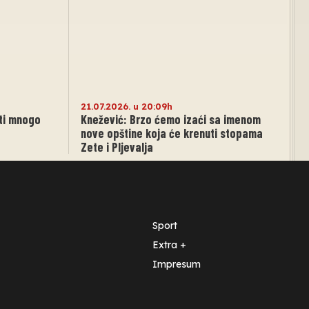
21.07.2026. u 20:09h
ti mnogo
Knežević: Brzo ćemo izaći sa imenom
nove opštine koja će krenuti stopama
Zete i Pljevalja
Sport
Extra +
Impresum