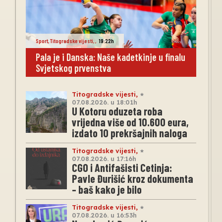
Sport
,
Titogradske vijesti
,
,
19:22h
Pala je i Danska: Naše kadetkinje u finalu
Svjetskog prvenstva
Titogradske vijesti
,
07.08.2026. u 18:01h
U Kotoru oduzeta roba
vrijedna više od 10.600 eura,
izdato 10 prekršajnih naloga
Titogradske vijesti
,
07.08.2026. u 17:16h
CGO i Antifašisti Cetinja:
Pavle Đurišić kroz dokumenta
– baš kako je bilo
Titogradske vijesti
,
07.08.2026. u 16:53h