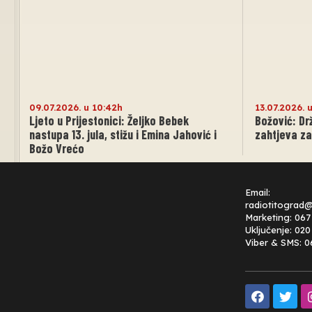
09.07.2026. u 10:42h
13.07.2026. 
Ljeto u Prijestonici: Željko Bebek
Božović: Dr
nastupa 13. jula, stižu i Emina Jahović i
zahtjeva za
Božo Vrećo
Email:
radiotitograd
Marketing: 067
Uključenje: 02
Viber & SMS: 0