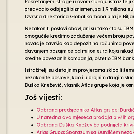
Pokretanjem istrage u ovom slučaju istražitelji
predvodio odbjegli biznismen, za 1,9 miliona eur
Izvršna direktorica Global karbona bila je Bilj
Nezakoniti poslovi obavljani su tako što su IB
omogućile kreditno zaduženje većem broju poveza
novac je završio kao depozit na računima povez
davanjem pozajmice od milion eura koja nikada
kredite povezanih kompanija, oštetio IBM bank
Istražitelji su detaljnim provjerama sklopili š
nezakonite poslove, kao i u brojnim drugim slu
Duško Knežević, vlasnik Atlas grupe koja je o
Još vijesti:
Odbrana predsjednika Atlas grupe: Đurđi
U naredna dva mjeseca prodaja bivših org
Odbrana Duška Kneževića podnijela krivič
Atlas Grupa: Sporazum sa Đurđićem neza