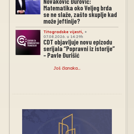
Novaković Đurović:
Matematika oko Veljeg brda
se ne slaže, zašto skuplje kad
može jeftinije?
Titogradske vijesti
,
07.08.2026. u 14:29h
CDT objavljuje novu epizodu
serijala “Popravni iz istorije”
– Pavle Đurišić
Još članaka…