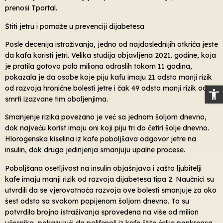
prenosi Tportal.
Štiti jetru i pomaže u prevenciji dijabetesa
Posle decenija istraživanja, jedno od najdoslednijih otkrića jeste
da kafa koristi jetri. Velika studija objavljena 2021. godine, koja
je pratila gotovo pola miliona odraslih tokom 11 godina,
pokazala je da osobe koje piju kafu imaju 21 odsto manji rizik
Op
od razvoja hronične bolesti jetre i čak 49 odsto manji rizik od
smrti izazvane tim oboljenjima.
Smanjenje rizika povezano je već sa jednom šoljom dnevno,
dok najveću korist imaju oni koji piju tri do četiri šolje dnevno.
Hlorogenska kiselina iz kafe poboljšava odgovor jetre na
insulin, dok druga jedinjenja smanjuju upalne procese.
Poboljšana osetljivost na insulin objašnjava i zašto ljubitelji
kafe imaju manji rizik od razvoja dijabetesa tipa 2. Naučnici su
utvrdili da se vjerovatnoća razvoja ove bolesti smanjuje za oko
šest odsto sa svakom popijenom šoljom dnevno. To su
potvrdila brojna istraživanja sprovedena na više od milion
učesnika, pokazujući da polifenoli iz kafe štite ćelije pankreasa