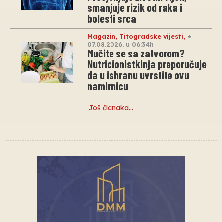
smanjuje rizik od raka i
bolesti srca
Magazin
,
Titogradske vijesti
,
07.08.2026. u 06:34h
Mučite se sa zatvorom?
Nutricionistkinja preporučuje
da u ishranu uvrstite ovu
namirnicu
Još članaka…