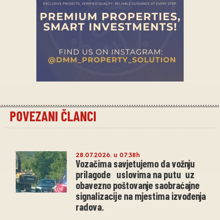
POVEZANI ČLANCI
28.07.2026. u 07:38h
Vozačima savjetujemo da vožnju
prilagode uslovima na putu uz
obavezno poštovanje saobraćajne
signalizacije na mjestima izvođenja
radova.