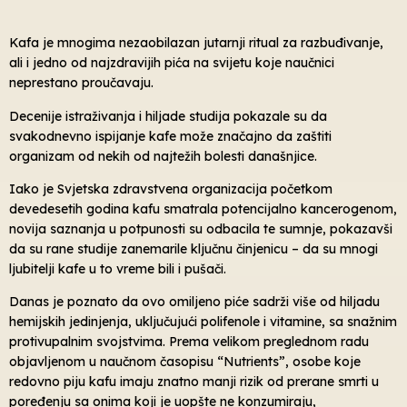
Kafa je mnogima nezaobilazan jutarnji ritual za razbuđivanje,
ali i jedno od najzdravijih pića na svijetu koje naučnici
neprestano proučavaju.
Decenije istraživanja i hiljade studija pokazale su da
svakodnevno ispijanje kafe može značajno da zaštiti
organizam od nekih od najtežih bolesti današnjice.
Iako je Svjetska zdravstvena organizacija početkom
devedesetih godina kafu smatrala potencijalno kancerogenom,
novija saznanja u potpunosti su odbacila te sumnje, pokazavši
da su rane studije zanemarile ključnu činjenicu – da su mnogi
ljubitelji kafe u to vreme bili i pušači.
Danas je poznato da ovo omiljeno piće sadrži više od hiljadu
hemijskih jedinjenja, uključujući polifenole i vitamine, sa snažnim
protivupalnim svojstvima. Prema velikom preglednom radu
objavljenom u naučnom časopisu “Nutrients”, osobe koje
redovno piju kafu imaju znatno manji rizik od prerane smrti u
poređenju sa onima koji je uopšte ne konzumiraju,