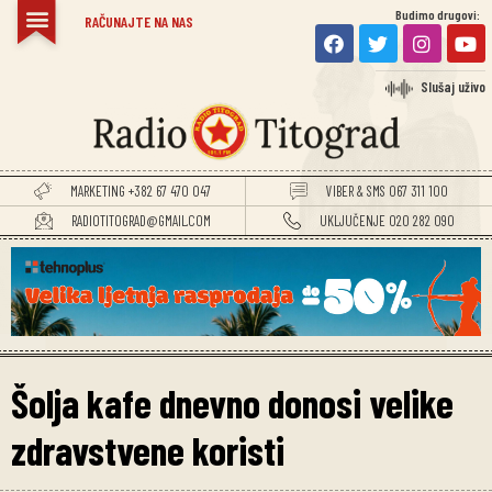
Budimo drugovi:
RAČUNAJTE NA NAS
Slušaj uživo
MARKETING +382 67 470 047
VIBER & SMS 067 311 100
RADIOTITOGRAD@GMAIL.COM
UKLJUČENJE 020 282 090
Šolja kafe dnevno donosi velike
zdravstvene koristi