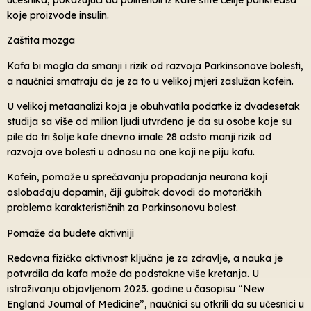
koje proizvode insulin.
Zaštita mozga
Kafa bi mogla da smanji i rizik od razvoja Parkinsonove bolesti,
a naučnici smatraju da je za to u velikoj mjeri zaslužan kofein.
U velikoj metaanalizi koja je obuhvatila podatke iz dvadesetak
studija sa više od milion ljudi utvrđeno je da su osobe koje su
pile do tri šolje kafe dnevno imale 28 odsto manji rizik od
razvoja ove bolesti u odnosu na one koji ne piju kafu.
Kofein, pomaže u sprečavanju propadanja neurona koji
oslobađaju dopamin, čiji gubitak dovodi do motoričkih
problema karakterističnih za Parkinsonovu bolest.
Pomaže da budete aktivniji
Redovna fizička aktivnost ključna je za zdravlje, a nauka je
potvrdila da kafa može da podstakne više kretanja. U
istraživanju objavljenom 2023. godine u časopisu “New
England Journal of Medicine”, naučnici su otkrili da su učesnici u