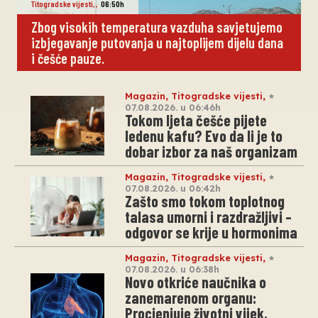
Titogradske vijesti
,
,
06:50h
Zbog visokih temperatura vazduha savjetujemo
izbjegavanje putovanja u najtoplijem dijelu dana
i češće pauze.
Magazin
,
Titogradske vijesti
,
07.08.2026. u 06:46h
Tokom ljeta češće pijete
ledenu kafu? Evo da li je to
dobar izbor za naš organizam
Magazin
,
Titogradske vijesti
,
07.08.2026. u 06:42h
Zašto smo tokom toplotnog
talasa umorni i razdražljivi –
odgovor se krije u hormonima
Magazin
,
Titogradske vijesti
,
07.08.2026. u 06:38h
Novo otkriće naučnika o
zanemarenom organu:
Procjenjuje životni vijek,