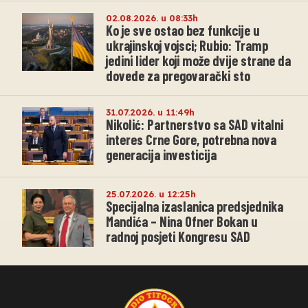
02.08.2026. u 08:33h
Ko je sve ostao bez funkcije u
ukrajinskoj vojsci; Rubio: Tramp
jedini lider koji može dvije strane da
dovede za pregovarački sto
31.07.2026. u 11:49h
Nikolić: Partnerstvo sa SAD vitalni
interes Crne Gore, potrebna nova
generacija investicija
25.07.2026. u 12:25h
Specijalna izaslanica predsjednika
Mandića – Nina Ofner Bokan u
radnoj posjeti Kongresu SAD