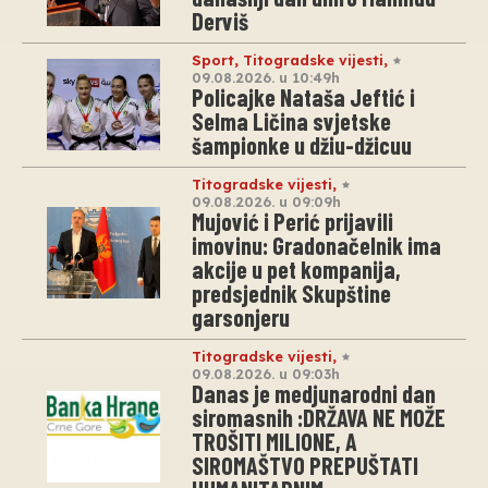
Derviš
Sport
,
Titogradske vijesti
,
09.08.2026. u 10:49h
Policajke Nataša Jeftić i
Selma Ličina svjetske
šampionke u džiu-džicuu
Titogradske vijesti
,
09.08.2026. u 09:09h
Mujović i Perić prijavili
imovinu: Gradonačelnik ima
akcije u pet kompanija,
predsjednik Skupštine
garsonjeru
Titogradske vijesti
,
09.08.2026. u 09:03h
Danas je medjunarodni dan
siromasnih :DRŽAVA NE MOŽE
TROŠITI MILIONE, A
SIROMAŠTVO PREPUŠTATI