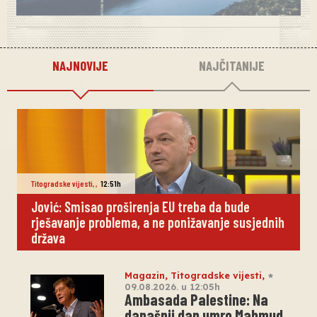
NAJNOVIJE
NAJČITANIJE
Titogradske vijesti
,
,
12:51h
Jović: Smisao proširenja EU treba da bude
rješavanje problema, a ne ponižavanje susjednih
država
Magazin
,
Titogradske vijesti
,
09.08.2026. u 12:05h
Ambasada Palestine: Na
današnji dan umro Mahmud