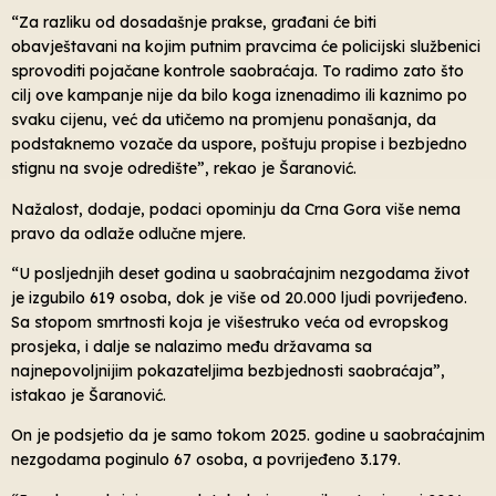
“Za razliku od dosadašnje prakse, građani će biti
obavještavani na kojim putnim pravcima će policijski službenici
sprovoditi pojačane kontrole saobraćaja. To radimo zato što
cilj ove kampanje nije da bilo koga iznenadimo ili kaznimo po
svaku cijenu, već da utičemo na promjenu ponašanja, da
podstaknemo vozače da uspore, poštuju propise i bezbjedno
stignu na svoje odredište”, rekao je Šaranović.
Nažalost, dodaje, podaci opominju da Crna Gora više nema
pravo da odlaže odlučne mjere.
“U posljednjih deset godina u saobraćajnim nezgodama život
je izgubilo 619 osoba, dok je više od 20.000 ljudi povrijeđeno.
Sa stopom smrtnosti koja je višestruko veća od evropskog
prosjeka, i dalje se nalazimo među državama sa
najnepovoljnijim pokazateljima bezbjednosti saobraćaja”,
istakao je Šaranović.
On je podsjetio da je samo tokom 2025. godine u saobraćajnim
nezgodama poginulo 67 osoba, a povrijeđeno 3.179.