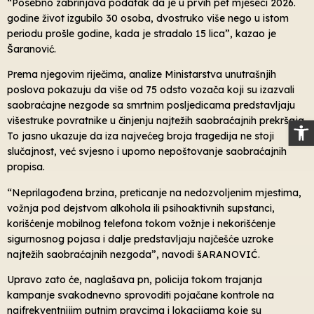
“Posebno zabrinjava podatak da je u prvih pet mjeseci 2026.
godine život izgubilo 30 osoba, dvostruko više nego u istom
periodu prošle godine, kada je stradalo 15 lica”, kazao je
Šaranović.
Prema njegovim riječima, analize Ministarstva unutrašnjih
poslova pokazuju da više od 75 odsto vozača koji su izazvali
saobraćajne nezgode sa smrtnim posljedicama predstavljaju
višestruke povratnike u činjenju najtežih saobraćajnih prekršaja.
Op
To jasno ukazuje da iza najvećeg broja tragedija ne stoji
slučajnost, već svjesno i uporno nepoštovanje saobraćajnih
propisa.
“Neprilagođena brzina, preticanje na nedozvoljenim mjestima,
vožnja pod dejstvom alkohola ili psihoaktivnih supstanci,
korišćenje mobilnog telefona tokom vožnje i nekorišćenje
sigurnosnog pojasa i dalje predstavljaju najčešće uzroke
najtežih saobraćajnih nezgoda”, navodi šARANOVIĆ.
Upravo zato će, naglašava pn, policija tokom trajanja
kampanje svakodnevno sprovoditi pojačane kontrole na
najfrekventnijim putnim pravcima i lokacijama koje su