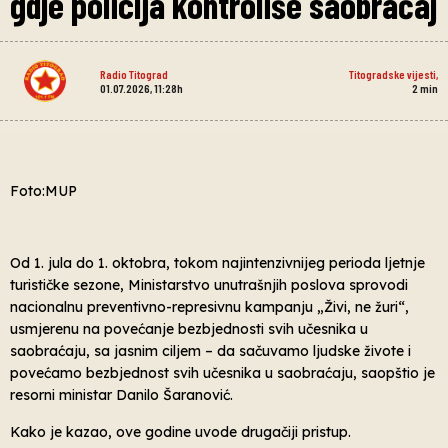
gdje policija kontroliše saobraćaj
Radio Titograd
Titogradske vijesti
,
01.07.2026, 11:28h
2
min
Foto:MUP
Od 1. jula do 1. oktobra, tokom najintenzivnijeg perioda ljetnje
turističke sezone, Ministarstvo unutrašnjih poslova sprovodi
nacionalnu preventivno-represivnu kampanju „Živi, ne žuri“,
usmjerenu na povećanje bezbjednosti svih učesnika u
saobraćaju, sa jasnim ciljem – da sačuvamo ljudske živote i
povećamo bezbjednost svih učesnika u saobraćaju, saopštio je
resorni ministar Danilo Šaranović.
Kako je kazao, ove godine uvode drugačiji pristup.