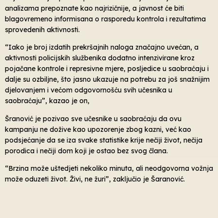
analizama prepoznate kao najrizičnije, a javnost će biti
blagovremeno informisana o rasporedu kontrola i rezultatima
sprovedenih aktivnosti.
“Iako je broj izdatih prekršajnih naloga značajno uvećan, a
aktivnosti policijskih službenika dodatno intenzivirane kroz
pojačane kontrole i represivne mjere, posljedice u saobraćaju i
dalje su ozbiljne, što jasno ukazuje na potrebu za još snažnijim
djelovanjem i većom odgovornošću svih učesnika u
saobraćaju”, kazao je on,
Šranović je pozivao sve učesnike u saobraćaju da ovu
kampanju ne dožive kao upozorenje zbog kazni, već kao
podsjećanje da se iza svake statistike krije nečiji život, nečija
porodica i nečiji dom koji je ostao bez svog člana.
“Brzina može uštedjeti nekoliko minuta, ali neodgovorna vožnja
može oduzeti život. Živi, ne žuri”, zaključio je Šaranović.