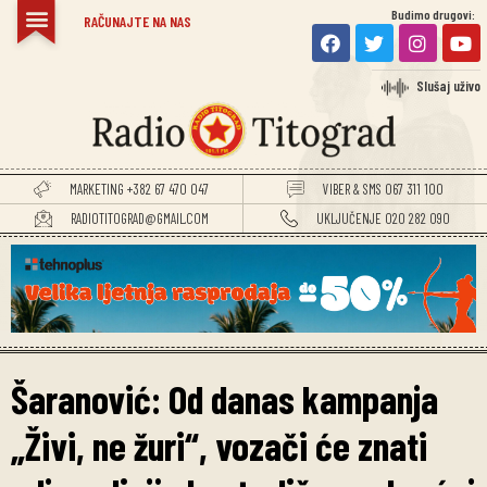
Budimo drugovi:
RAČUNAJTE NA NAS
Slušaj uživo
MARKETING +382 67 470 047
VIBER & SMS 067 311 100
RADIOTITOGRAD@GMAIL.COM
UKLJUČENJE 020 282 090
Šaranović: Od danas kampanja
„Živi, ne žuri“, vozači će znati