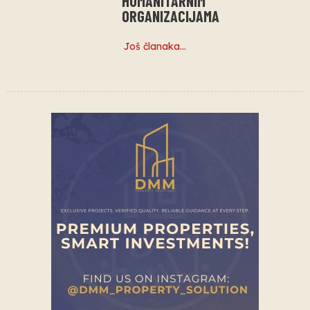
HUMANITARNIM
ORGANIZACIJAMA
Još članaka…