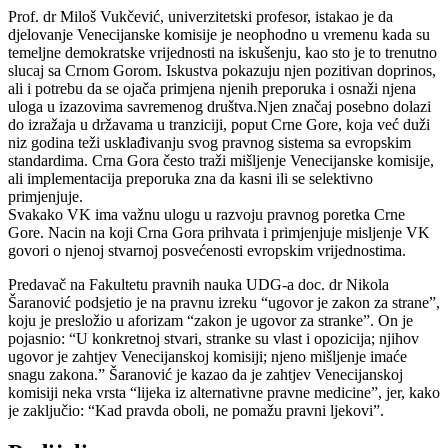
Prof. dr Miloš Vukčević, univerzitetski profesor, istakao je da
djelovanje Venecijanske komisije je neophodno u vremenu kada su
temeljne demokratske vrijednosti na iskušenju, kao sto je to trenutno
slucaj sa Crnom Gorom. Iskustva pokazuju njen pozitivan doprinos,
ali i potrebu da se ojača primjena njenih preporuka i osnaži njena
uloga u izazovima savremenog društva.Njen značaj posebno dolazi
do izražaja u državama u tranziciji, poput Crne Gore, koja već duži
niz godina teži usklađivanju svog pravnog sistema sa evropskim
standardima. Crna Gora često traži mišljenje Venecijanske komisije,
ali implementacija preporuka zna da kasni ili se selektivno
primjenjuje.
Svakako VK ima važnu ulogu u razvoju pravnog poretka Crne
Gore. Nacin na koji Crna Gora prihvata i primjenjuje misljenje VK
govori o njenoj stvarnoj posvećenosti evropskim vrijednostima.
Predavač na Fakultetu pravnih nauka UDG-a doc. dr Nikola
Šaranović podsjetio je na pravnu izreku “ugovor je zakon za strane”,
koju je presložio u aforizam “zakon je ugovor za stranke”. On je
pojasnio: “U konkretnoj stvari, stranke su vlast i opozicija; njihov
ugovor je zahtjev Venecijanskoj komisiji; njeno mišljenje imaće
snagu zakona.” Šaranović je kazao da je zahtjev Venecijanskoj
komisiji neka vrsta “lijeka iz alternativne pravne medicine”, jer, kako
je zaključio: “Kad pravda oboli, ne pomažu pravni ljekovi”.