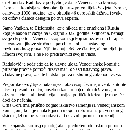
dr Branislav Radulović podsjetio je da je Venecijanska komisija –
Evropska komisija za demokratiju kroz pravo, tijelo Savjeta Evrope,
osnovano 1990. godine, koje okuplja 46 evropskih država i svaka
od država članica delegira po dva ekperta.
Samo Vatikan, te Bjelorusija, koja nikada nije primljena i Rusija
koja je nakon invazije na Ukrajnu 2022. godine isključena, nemaju
svoje eksperte u Venecijanskoj komisiji koji su nezavisni i biraju se
na osnovu njihove stručnosti posebno u oblasti ustavnog i
međunarodnog prava. Njih imenuju države članice, ali oni djeluju u
ličnom svojstvu, a ne kao predstavnici svojih vlada.
Radulović je podsjetio da je glavna uloga Venecijanske komisije
pružanje pravne pomoći državama u oblasti ustavnog prava,
vladavine prava, zaštite ljudskih prava i izbornog zakonodavstva.
Preporuke ovog tijela, iako nijesu obavezujuće, imaju veliki autoritet
i često presudno utiču, posebno kada u pojedinim državama, u
okviru nacionalnih institucija ili usljed političkih kriza nije moguće
doći do rješenja.
Crna Gora ima prilično bogato iskustvo saradnje sa Venecijanskom
komisijom, koja je imala ključnu ulogu u reformama pravosudnog
sistema, izbornog zakonodavstva i ustavnih promjena u zemlji.
Venecijanska komisija je odigrala u predreferendumskom periodu