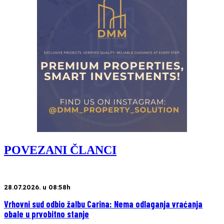
POVEZANI ČLANCI
28.07.2026. u 08:58h
Vrhovni sud odbio žalbu Carina: Nema odlaganja vraćanja
obale u prvobitno stanje