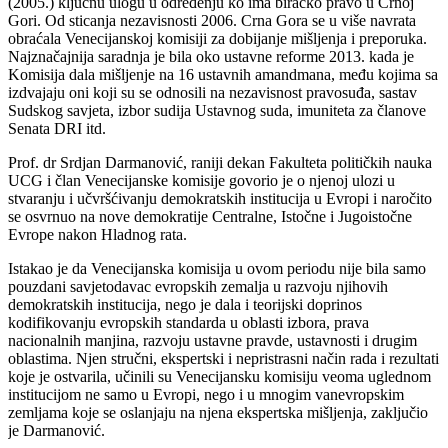
(2005.) ključnu ulogu u određenju ko ima biračko pravo u Crnoj
Gori. Od sticanja nezavisnosti 2006. Crna Gora se u više navrata
obraćala Venecijanskoj komisiji za dobijanje mišljenja i preporuka.
Najznačajnija saradnja je bila oko ustavne reforme 2013. kada je
Komisija dala mišljenje na 16 ustavnih amandmana, među kojima sa
izdvajaju oni koji su se odnosili na nezavisnost pravosuđa, sastav
Sudskog savjeta, izbor sudija Ustavnog suda, imuniteta za članove
Senata DRI itd.
Prof. dr Srdjan Darmanović, raniji dekan Fakulteta političkih nauka
UCG i član Venecijanske komisije govorio je o njenoj ulozi u
stvaranju i učvršćivanju demokratskih institucija u Evropi i naročito
se osvrnuo na nove demokratije Centralne, Istočne i Jugoistočne
Evrope nakon Hladnog rata.
Istakao je da Venecijanska komisija u ovom periodu nije bila samo
pouzdani savjetodavac evropskih zemalja u razvoju njihovih
demokratskih institucija, nego je dala i teorijski doprinos
kodifikovanju evropskih standarda u oblasti izbora, prava
nacionalnih manjina, razvoju ustavne pravde, ustavnosti i drugim
oblastima. Njen stručni, ekspertski i nepristrasni način rada i rezultati
koje je ostvarila, učinili su Venecijansku komisiju veoma uglednom
institucijom ne samo u Evropi, nego i u mnogim vanevropskim
zemljama koje se oslanjaju na njena ekspertska mišljenja, zaključio
je Darmanović.