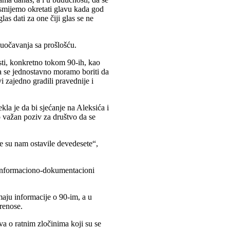
 smijemo okretati glavu kada god
s dati za one čiji glas se ne
suočavanja sa prošlošću.
sti, konkretno tokom 90-ih, kao
a se jednostavno moramo boriti da
i zajedno gradili pravednije i
ekla je da bi sjećanje na Aleksića i
ao važan poziv za društvo da se
je su nam ostavile devedesete“,
 Informaciono-dokumentacioni
maju informacije o 90-im, a u
prenose.
va o ratnim zločinima koji su se