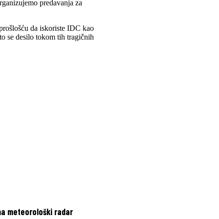
 organizujemo predavanja za
prošlošću da iskoriste IDC kao
to se desilo tokom tih tragičnih
ma meteorološki radar