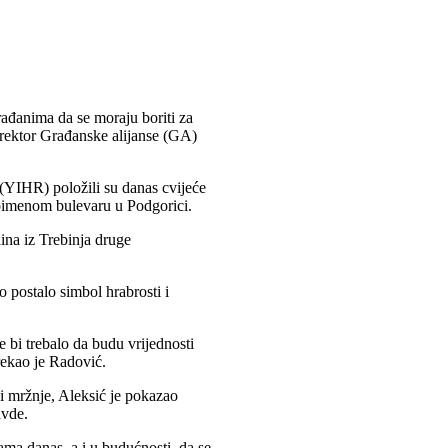
ađanima da se moraju boriti za
irektor Građanske alijanse (GA)
 (YIHR) položili su danas cvijeće
oimenom bulevaru u Podgorici.
nina iz Trebinja druge
o postalo simbol hrabrosti i
e bi trebalo da budu vrijednosti
 rekao je Radović.
i mržnje, Aleksić je pokazao
avde.
ama danas, a i u budućnosti, da se