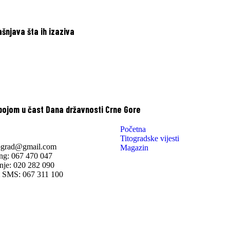
ašnjava šta ih izaziva
 bojom u čast Dana državnosti Crne Gore
Početna
Titogradske vijesti
tograd@gmail.com
Magazin
ng: 067 470 047
nje: 020 282 090
 SMS: 067 311 100