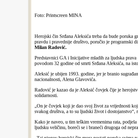
Foto: Printscreen MINA
Herojski čin Srđana Aleksića treba da bude poruka gr
pravdu i pravednije društvo, poručio je programski d
Milan Radović.
Predstavnici GA i Inicijative mladih za ljudska prava
povodom 32 godine od smrti Srđana Aleksića, na ist
Aleksić je ubijen 1993. godine, jer je branio sugrađa
nacionalnosti, Alena Glavovića.
Radović je kazao da je Aleksić čovjek čije je herojstv
solidarnosti.
„On je čovjek koji je dao svoj život za vrijednosti koj
svakog društva, a to su ljudski život i dostojanstvo“,
Kako je naveo, u tim teškim vremenima rata, podjela 
ljudsku veličinu, boreći se i braneći drugoga od nepr
„Taj njegov herojski čin mora postati poruka svima n