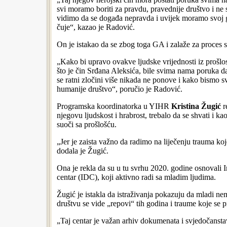
svi moramo boriti za pravdu, pravednije društvo i ne
vidimo da se događa nepravda i uvijek moramo svoj gla
čuje“, kazao je Radović.
On je istakao da se zbog toga GA i zalaže za proces 
„Kako bi upravo ovakve ljudske vrijednosti iz prošlo
što je čin Srđana Aleksića, bile svima nama poruka d
se ratni zločini više nikada ne ponove i kako bismo sv
humanije društvo“, poručio je Radović.
Programska koordinatorka u YIHR
Kristina Žugić
r
njegovu ljudskost i hrabrost, trebalo da se shvati i k
suoči sa prošlošću.
„Jer je zaista važno da radimo na liječenju trauma ko
dodala je Žugić.
Ona je rekla da su u tu svrhu 2020. godine osnovali
centar (IDC), koji aktivno radi sa mladim ljudima.
Žugić je istakla da istraživanja pokazuju da mladi ne
društvu se vide „repovi“ tih godina i traume koje se 
„Taj centar je važan arhiv dokumenata i svjedočansta