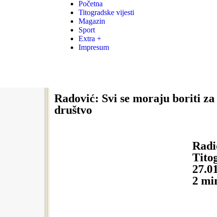
Početna
Titogradske vijesti
Magazin
Sport
Extra +
Impresum
Radović: Svi se moraju boriti za
društvo
Radi
Titog
27.0
2
mi