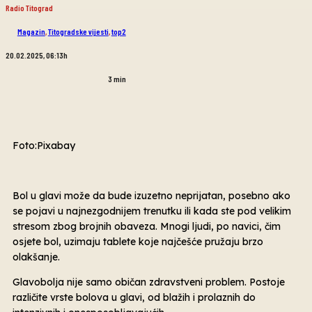
Radio Titograd
Magazin
,
Titogradske vijesti
,
top2
20.02.2025, 06:13h
3
min
Foto:Pixabay
Bol u glavi može da bude izuzetno neprijatan, posebno ako
se pojavi u najnezgodnijem trenutku ili kada ste pod velikim
stresom zbog brojnih obaveza. Mnogi ljudi, po navici, čim
osjete bol, uzimaju tablete koje najčešće pružaju brzo
olakšanje.
Glavobolja nije samo običan zdravstveni problem. Postoje
različite vrste bolova u glavi, od blažih i prolaznih do