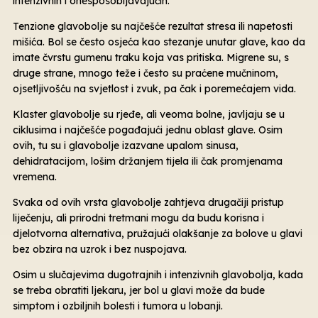
intenzivnih i onesposobljavajućih.
Tenzione glavobolje su najčešće rezultat stresa ili napetosti
mišića. Bol se često osjeća kao stezanje unutar glave, kao da
imate čvrstu gumenu traku koja vas pritiska. Migrene su, s
druge strane, mnogo teže i često su praćene mučninom,
ojsetljivošću na svjetlost i zvuk, pa čak i poremećajem vida.
Klaster glavobolje su rjeđe, ali veoma bolne, javljaju se u
ciklusima i najčešće pogađajući jednu oblast glave. Osim
ovih, tu su i glavobolje izazvane upalom sinusa,
dehidratacijom, lošim držanjem tijela ili čak promjenama
vremena.
Svaka od ovih vrsta glavobolje zahtjeva drugačiji pristup
liječenju, ali prirodni tretmani mogu da budu korisna i
djelotvorna alternativa, pružajući olakšanje za bolove u glavi
bez obzira na uzrok i bez nuspojava.
Osim u slučajevima dugotrajnih i intenzivnih glavobolja, kada
se treba obratiti ljekaru, jer bol u glavi može da bude
simptom i ozbiljnih bolesti i tumora u lobanji.