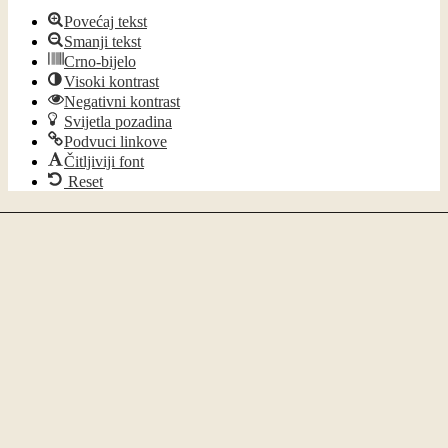
Povećaj tekst
Smanji tekst
Crno-bijelo
Visoki kontrast
Negativni kontrast
Svijetla pozadina
Podvuci linkove
Čitljiviji font
Reset