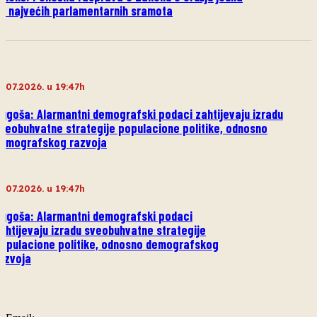
d najvećih parlamentarnih sramota
1.07.2026. u 19:47h
ugoša: Alarmantni demografski podaci zahtijevaju izradu
veobuhvatne strategije populacione politike, odnosno
emografskog razvoja
1.07.2026. u 19:47h
ugoša: Alarmantni demografski podaci
ahtijevaju izradu sveobuhvatne strategije
opulacione politike, odnosno demografskog
azvoja