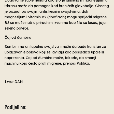
Dodavanje suplemenata kao što je ginseng ili magnezijum u
ishranu može da pomogne kod hroničnih glavobolja. Ginseng
je poznat po svojim antistresnim svojstvima, dok
magnezijum i vitamin B2 (riboflavin) mogu spriječiti migrene.
B2 se može naći u prirodnim izvorima kao što su losos, jaja i
zeleno povrće.
Čaj od đumbira
Đumbir ima antiupalna svojstva i može da bude koristan za
ublažavanje bolova koji se javljaju kao posljedica upale ili
naprezanja. Čaj od đumbira može, takođe, da smanji
mučninu koja često prati migrene, prenosi Politika.
Izvor:DAN
Podijeli na: