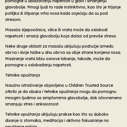
pomogne u ublažavanju napetosti u glavi i smanjenju
glavobolje. Mnogi ljudi to rade instinktivno, kao što je trljanje
potiljka ili štipanje vrha nosa kada osjećaju da su pod
stresom.
Masaža sljepoočnica, vilice ili vrata može da oslobodi
napetosti i smanji glavobolju koja dolazi od previše stresa.
Neke druge oblasti za masažu uključuju područje između
obrva i dvije tačke u dnu obrva sa obje strane korijena nosa.
Masiranje vrata blizu osnove lobanje, takođe, može da
pomogne u oslobađanju napetosti.
Tehnike opuštanja
Naučno istraživanje objavljeno u Children Trusted Source
otkrilo je da obuka i tehnike opuštanja mogu da pomognu
mnogim ljudima sa simptomima glavobolje, dok istovremeno
smanjuju stres i anksioznost.
Tehnike opuštanja uključuju prakse kao što su duboko
disanje iz stomaka, meditacija i aktivno fokusiranje na
opuštanje mišića.