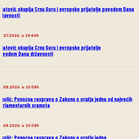
ilatović okuplja Crnu Goru i evropske prijatelje povodom Dana
ržavnosti
9.07.2026. u 19:44h
ilatović okuplja Crnu Goru i evropske prijatelje
ovodom Dana državnosti
1.08.2026. u 10:08h
ikolić: Ponoćna rasprava o Zakonu o oružju jedna od najvećih
arlamentarnih sramota
1.08.2026. u 10:08h
ikolić: Ponoćna rasprava o Zakonu o oružju jedna