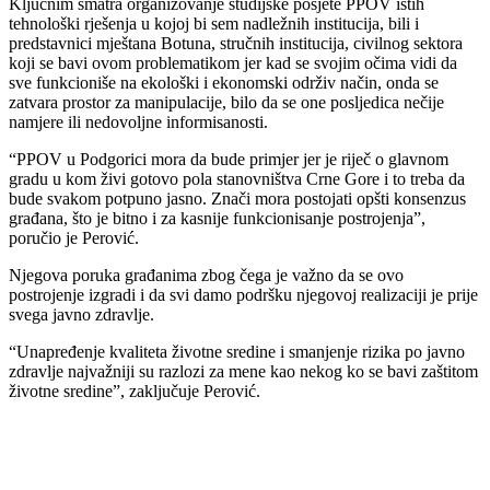
Ključnim smatra organizovanje studijske posjete PPOV istih
tehnološki rješenja u kojoj bi sem nadležnih institucija, bili i
predstavnici mještana Botuna, stručnih institucija, civilnog sektora
koji se bavi ovom problematikom jer kad se svojim očima vidi da
sve funkcioniše na ekološki i ekonomski održiv način, onda se
zatvara prostor za manipulacije, bilo da se one posljedica nečije
namjere ili nedovoljne informisanosti.
“PPOV u Podgorici mora da bude primjer jer je riječ o glavnom
gradu u kom živi gotovo pola stanovništva Crne Gore i to treba da
bude svakom potpuno jasno. Znači mora postojati opšti konsenzus
građana, što je bitno i za kasnije funkcionisanje postrojenja”,
poručio je Perović.
Njegova poruka građanima zbog čega je važno da se ovo
postrojenje izgradi i da svi damo podršku njegovoj realizaciji je prije
svega javno zdravlje.
“Unapređenje kvaliteta životne sredine i smanjenje rizika po javno
zdravlje najvažniji su razlozi za mene kao nekog ko se bavi zaštitom
životne sredine”, zaključuje Perović.