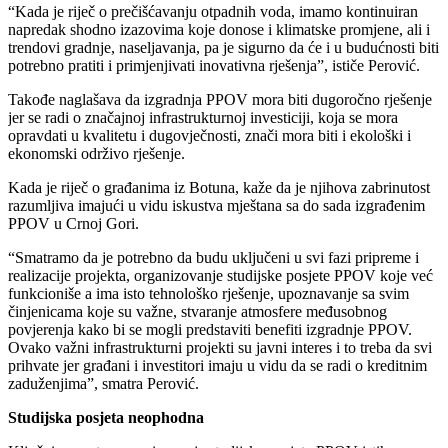
“Kada je riječ o prečišćavanju otpadnih voda, imamo kontinuiran
napredak shodno izazovima koje donose i klimatske promjene, ali i
trendovi gradnje, naseljavanja, pa je sigurno da će i u budućnosti biti
potrebno pratiti i primjenjivati inovativna rješenja”, ističe Perović.
Takođe naglašava da izgradnja PPOV mora biti dugoročno rješenje
jer se radi o značajnoj infrastrukturnoj investiciji, koja se mora
opravdati u kvalitetu i dugovječnosti, znači mora biti i ekološki i
ekonomski održivo rješenje.
Kada je riječ o građanima iz Botuna, kaže da je njihova zabrinutost
razumljiva imajući u vidu iskustva mještana sa do sada izgrađenim
PPOV u Crnoj Gori.
“Smatramo da je potrebno da budu uključeni u svi fazi pripreme i
realizacije projekta, organizovanje studijske posjete PPOV koje već
funkcioniše a ima isto tehnološko rješenje, upoznavanje sa svim
činjenicama koje su važne, stvaranje atmosfere međusobnog
povjerenja kako bi se mogli predstaviti benefiti izgradnje PPOV.
Ovako važni infrastrukturni projekti su javni interes i to treba da svi
prihvate jer građani i investitori imaju u vidu da se radi o kreditnim
zaduženjima”, smatra Perović.
Studijska posjeta neophodna