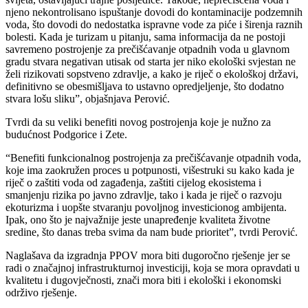
njeno nekontrolisano ispuštanje dovodi do kontaminacije podzemnih
voda, što dovodi do nedostatka ispravne vode za piće i širenja raznih
bolesti. Kada je turizam u pitanju, sama informacija da ne postoji
savremeno postrojenje za prečišćavanje otpadnih voda u glavnom
gradu stvara negativan utisak od starta jer niko ekološki svjestan ne
želi rizikovati sopstveno zdravlje, a kako je riječ o ekološkoj državi,
definitivno se obesmišljava to ustavno opredjeljenje, što dodatno
stvara lošu sliku”, objašnjava Perović.
Tvrdi da su veliki benefiti novog postrojenja koje je nužno za
budućnost Podgorice i Zete.
“Benefiti funkcionalnog postrojenja za prečišćavanje otpadnih voda,
koje ima zaokružen proces u potpunosti, višestruki su kako kada je
riječ o zaštiti voda od zagađenja, zaštiti cijelog ekosistema i
smanjenju rizika po javno zdravlje, tako i kada je riječ o razvoju
ekoturizma i uopšte stvaranju povoljnog investicionog ambijenta.
Ipak, ono što je najvažnije jeste unapređenje kvaliteta životne
sredine, što danas treba svima da nam bude prioritet”, tvrdi Perović.
Naglašava da izgradnja PPOV mora biti dugoročno rješenje jer se
radi o značajnoj infrastrukturnoj investiciji, koja se mora opravdati u
kvalitetu i dugovječnosti, znači mora biti i ekološki i ekonomski
održivo rješenje.