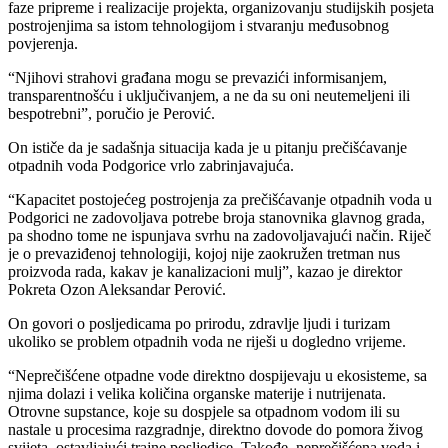
faze pripreme i realizacije projekta, organizovanju studijskih posjeta
postrojenjima sa istom tehnologijom i stvaranju međusobnog
povjerenja.
“Njihovi strahovi građana mogu se prevazići informisanjem,
transparentnošću i uključivanjem, a ne da su oni neutemeljeni ili
bespotrebni”, poručio je Perović.
On ističe da je sadašnja situacija kada je u pitanju prečišćavanje
otpadnih voda Podgorice vrlo zabrinjavajuća.
“Kapacitet postojećeg postrojenja za prečišćavanje otpadnih voda u
Podgorici ne zadovoljava potrebe broja stanovnika glavnog grada,
pa shodno tome ne ispunjava svrhu na zadovoljavajući način. Riječ
je o prevaziđenoj tehnologiji, kojoj nije zaokružen tretman nus
proizvoda rada, kakav je kanalizacioni mulj”, kazao je direktor
Pokreta Ozon Aleksandar Perović.
On govori o posljedicama po prirodu, zdravlje ljudi i turizam
ukoliko se problem otpadnih voda ne riješi u dogledno vrijeme.
“Neprečišćene otpadne vode direktno dospijevaju u ekosisteme, sa
njima dolazi i velika količina organske materije i nutrijenata.
Otrovne supstance, koje su dospjele sa otpadnom vodom ili su
nastale u procesima razgradnje, direktno dovode do pomora živog
svijeta, ostavljajući trajne posljedice. Takođe, neprečišćena voda i