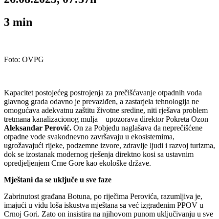
3
min
Foto: OVPG
Kapacitet postojećeg postrojenja za prečišćavanje otpadnih voda
glavnog grada odavno je prevaziđen, a zastarjela tehnologija ne
omogućava adekvatnu zaštitu životne sredine, niti rješava problem
tretmana kanalizacionog mulja – upozorava direktor Pokreta Ozon
Aleksandar Perović.
On za Pobjedu naglašava da neprečišćene
otpadne vode svakodnevno završavaju u ekosistemima,
ugrožavajući rijeke, podzemne izvore, zdravlje ljudi i razvoj turizma,
dok se izostanak modernog rješenja direktno kosi sa ustavnim
opredjeljenjem Crne Gore kao ekološke države.
Mještani da se uključe u sve faze
Zabrinutost građana Botuna, po riječima Perovića, razumljiva je,
imajući u vidu loša iskustva mještana sa već izgrađenim PPOV u
Crnoj Gori. Zato on insistira na njihovom punom uključivanju u sve