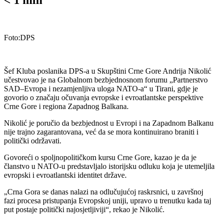
Foto:DPS
Šef Kluba poslanika DPS-a u Skupštini Crne Gore Andrija Nikolić
učestvovao je na Globalnom bezbjednosnom forumu „Partnerstvo
SAD–Evropa i nezamjenljiva uloga NATO-a“ u Tirani, gdje je
govorio o značaju očuvanja evropske i evroatlantske perspektive
Crne Gore i regiona Zapadnog Balkana.
Nikolić je poručio da bezbjednost u Evropi i na Zapadnom Balkanu
nije trajno zagarantovana, već da se mora kontinuirano braniti i
politički održavati.
Govoreći o spoljnopolitičkom kursu Crne Gore, kazao je da je
članstvo u NATO-u predstavljalo istorijsku odluku koja je utemeljila
evropski i evroatlantski identitet države.
„Crna Gora se danas nalazi na odlučujućoj raskrsnici, u završnoj
fazi procesa pristupanja Evropskoj uniji, upravo u trenutku kada taj
put postaje politički najosjetljiviji“, rekao je Nikolić.