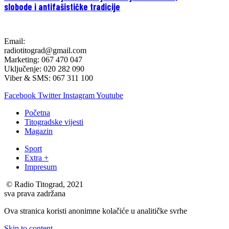
slobode i antifašističke tradicije
Email:
radiotitograd@gmail.com
Marketing: 067 470 047
Uključenje: 020 282 090
Viber & SMS: 067 311 100
Facebook
Twitter
Instagram
Youtube
Početna
Titogradske vijesti
Magazin
Sport
Extra +
Impresum
© Radio Titograd, 2021
sva prava zadržana
Ova stranica koristi anonimne kolačiće u analitičke svrhe
Skip to content