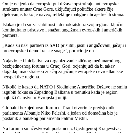
On je ocijenio da evropski put države opstruiraju antievropske
strukture unutar Crne Gore, uključujući političke aktere čije
djelovanje, kako je naveo, reflektuje maligne uticaje trećih strana.
Istakao je da su za stabilnost i demokratski razvoj regiona ključni
kontinuirano prisustvo i snažan angažman evropskih i američkih
partnera.
„Kada su naši partneri iz SAD prisutni, jasni i angažovani, jačaju i
proevropske i demokratske snage“, poručio je on.
Najavio je i inicijativu za organizovanje sličnog međunarodnog
bezbjednosnog foruma u Crnoj Gori, ocjenjujući da bi takav
događaj imao strateški značaj za jačanje evropske i evroatlantske
perspektive regiona.
Nikolić je kazao da NATO i Sjedinjene Američke Države ne smiju
izgubiti fokus sa Zapadnog Balkana u trenutku kada je region
najbliži članstvu u Evropskoj uniji.
Globalni bezbjednosni forum u Tirani otvorio je predsjednik
parlamenta Albanije Niko Peleshi, a jedan od domaćina bio je
poslanik albanskog parlamenta Fatmir Mediu.
Na forumu su učestvovali poslanici iz Ujedinjenog Kraljevstva,