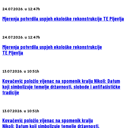
24.07.2026. u 12:47h
Mjerenja potvrdila uspjeh ekološke rekonstrukcije TE Pljevlja
24.07.2026. u 12:47h
Mjerenja potvrdila uspjeh ekološke rekonstrukcije
TE Pljevlja
13.07.2026. u 10:51h
Kovačević položio vijenac na spomenik kralju Nikoli: Datum
koji simbolizuje temelje državnosti, slobode i antifašističke
tradicije
13.07.2026. u 10:51h
Kovačević položio vijenac na spomenik kralju
Nikoli: Datum koji simbolizuje temelje državnosti,