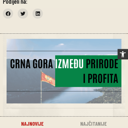
Podijeli na:
Op
NAJNOVIJE
NAJČITANIJE