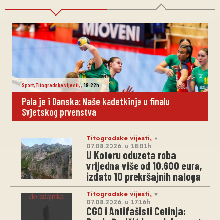
Sport
,
Titogradske vijesti
,
,
19:22h
Pala je i Danska: Naše kadetkinje u finalu
Svjetskog prvenstva
Titogradske vijesti
,
07.08.2026. u 18:01h
U Kotoru oduzeta roba
vrijedna više od 10.600 eura,
izdato 10 prekršajnih naloga
Titogradske vijesti
,
07.08.2026. u 17:16h
CGO i Antifašisti Cetinja: