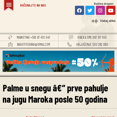
Budimo drugovi:
RAČUNAJTE NA NAS
Slušaj uživo
MARKETING +382 67 470 047
VIBER & SMS 067 311 100
RADIOTITOGRAD@GMAIL.COM
UKLJUČENJE 020 282 090
Palme u snegu â€“ prve pahulje
na jugu Maroka posle 50 godina
Radio Titograd
Titogradske vijesti