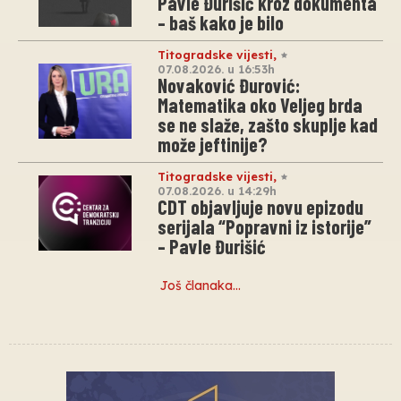
Pavle Đurišić kroz dokumenta
– baš kako je bilo
Titogradske vijesti
,
07.08.2026. u 16:53h
Novaković Đurović:
Matematika oko Veljeg brda
se ne slaže, zašto skuplje kad
može jeftinije?
Titogradske vijesti
,
07.08.2026. u 14:29h
CDT objavljuje novu epizodu
serijala “Popravni iz istorije”
– Pavle Đurišić
Još članaka…