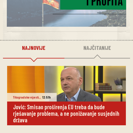
NAJNOVIJE
NAJČITANIJE
Titogradske vijesti
,
,
12:51h
Jović: Smisao proširenja EU treba da bude
rješavanje problema, a ne ponižavanje susjednih
država