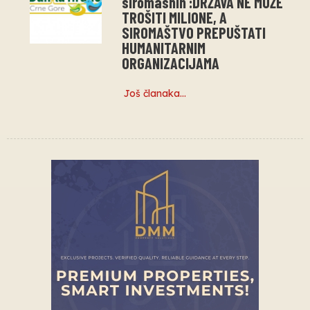
siromasnih :DRŽAVA NE MOŽE
TROŠITI MILIONE, A
SIROMAŠTVO PREPUŠTATI
HUMANITARNIM
ORGANIZACIJAMA
Još članaka…