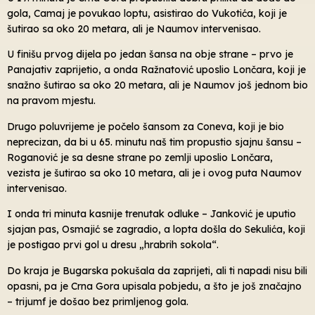
gola, Camaj je povukao loptu, asistirao do Vukotića, koji je
šutirao sa oko 20 metara, ali je Naumov intervenisao.
U finišu prvog dijela po jedan šansa na obje strane – prvo je
Panajativ zaprijetio, a onda Ražnatović uposlio Lončara, koji je
snažno šutirao sa oko 20 metara, ali je Naumov još jednom bio
na pravom mjestu.
Drugo poluvrijeme je počelo šansom za Coneva, koji je bio
neprecizan, da bi u 65. minutu naš tim propustio sjajnu šansu –
Roganović je sa desne strane po zemlji uposlio Lončara,
vezista je šutirao sa oko 10 metara, ali je i ovog puta Naumov
intervenisao.
I onda tri minuta kasnije trenutak odluke – Janković je uputio
sjajan pas, Osmajić se zagradio, a lopta došla do Sekulića, koji
je postigao prvi gol u dresu „hrabrih sokola“.
Do kraja je Bugarska pokušala da zaprijeti, ali ti napadi nisu bili
opasni, pa je Crna Gora upisala pobjedu, a što je još značajno
– trijumf je došao bez primljenog gola.