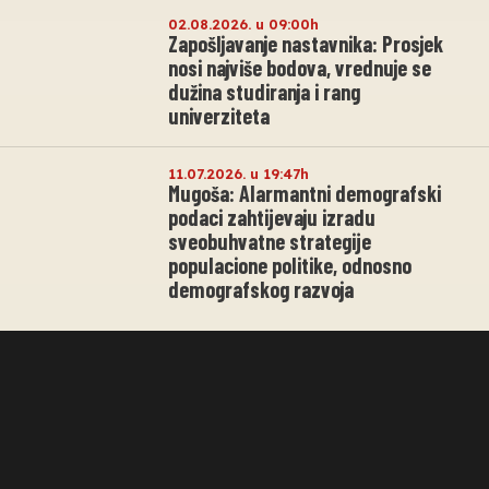
02.08.2026. u 09:00h
Zapošljavanje nastavnika: Prosjek
nosi najviše bodova, vrednuje se
dužina studiranja i rang
univerziteta
11.07.2026. u 19:47h
Mugoša: Alarmantni demografski
podaci zahtijevaju izradu
sveobuhvatne strategije
populacione politike, odnosno
demografskog razvoja