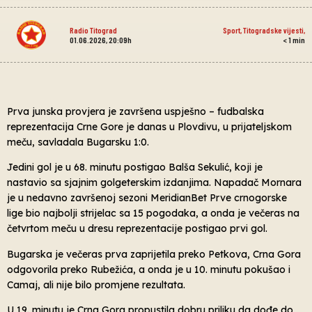
Radio Titograd
Sport
,
Titogradske vijesti
,
01.06.2026, 20:09h
< 1
min
Prva junska provjera je završena uspješno – fudbalska
reprezentacija Crne Gore je danas u Plovdivu, u prijateljskom
meču, savladala Bugarsku 1:0.
Jedini gol je u 68. minutu postigao Balša Sekulić, koji je
nastavio sa sjajnim golgeterskim izdanjima. Napadač Mornara
je u nedavno završenoj sezoni MeridianBet Prve crnogorske
lige bio najbolji strijelac sa 15 pogodaka, a onda je večeras na
četvrtom meču u dresu reprezentacije postigao prvi gol.
Bugarska je večeras prva zaprijetila preko Petkova, Crna Gora
odgovorila preko Rubežića, a onda je u 10. minutu pokušao i
Camaj, ali nije bilo promjene rezultata.
U 19. minutu je Crna Gora propustila dobru priliku da dođe do