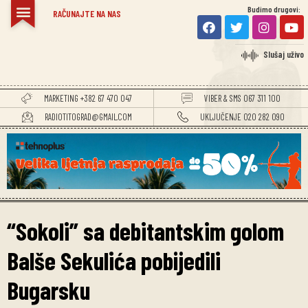
Budimo drugovi:
RAČUNAJTE NA NAS
Slušaj uživo
MARKETING +382 67 470 047
VIBER & SMS 067 311 100
RADIOTITOGRAD@GMAIL.COM
UKLJUČENJE 020 282 090
“Sokoli” sa debitantskim golom
Balše Sekulića pobijedili
Bugarsku