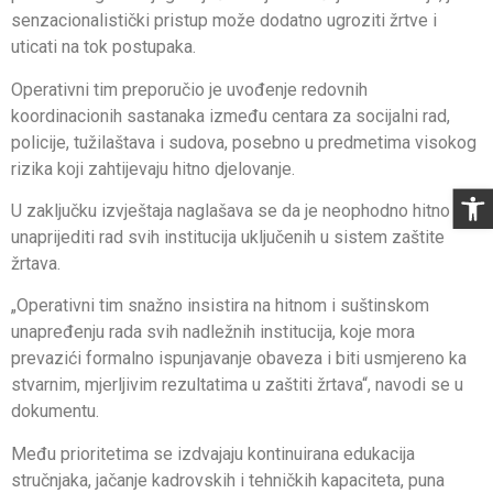
senzacionalistički pristup može dodatno ugroziti žrtve i
uticati na tok postupaka.
Operativni tim preporučio je uvođenje redovnih
koordinacionih sastanaka između centara za socijalni rad,
policije, tužilaštava i sudova, posebno u predmetima visokog
rizika koji zahtijevaju hitno djelovanje.
Op
U zaključku izvještaja naglašava se da je neophodno hitno
unaprijediti rad svih institucija uključenih u sistem zaštite
žrtava.
„Operativni tim snažno insistira na hitnom i suštinskom
unapređenju rada svih nadležnih institucija, koje mora
prevazići formalno ispunjavanje obaveza i biti usmjereno ka
stvarnim, mjerljivim rezultatima u zaštiti žrtava“, navodi se u
dokumentu.
Među prioritetima se izdvajaju kontinuirana edukacija
stručnjaka, jačanje kadrovskih i tehničkih kapaciteta, puna