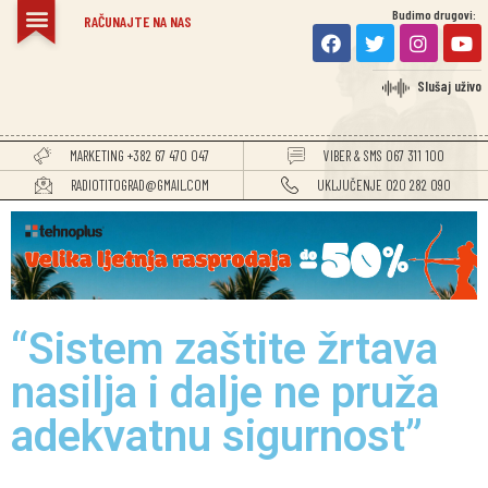
Budimo drugovi:
RAČUNAJTE NA NAS
Slušaj uživo
MARKETING +382 67 470 047
VIBER & SMS 067 311 100
RADIOTITOGRAD@GMAIL.COM
UKLJUČENJE 020 282 090
“Sistem zaštite žrtava
nasilja i dalje ne pruža
adekvatnu sigurnost”