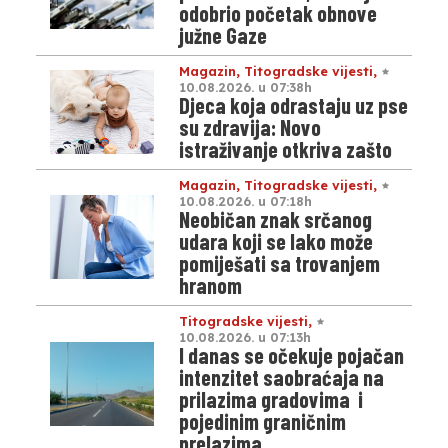
odobrio početak obnove
južne Gaze
Magazin
,
Titogradske vijesti
,
10.08.2026. u 07:38h
Djeca koja odrastaju uz pse
su zdravija: Novo
istraživanje otkriva zašto
Magazin
,
Titogradske vijesti
,
10.08.2026. u 07:18h
Neobičan znak srčanog
udara koji se lako može
pomiješati sa trovanjem
hranom
Titogradske vijesti
,
10.08.2026. u 07:13h
I danas se očekuje pojačan
intenzitet saobraćaja na
prilazima gradovima i
pojedinim graničnim
prelazima.