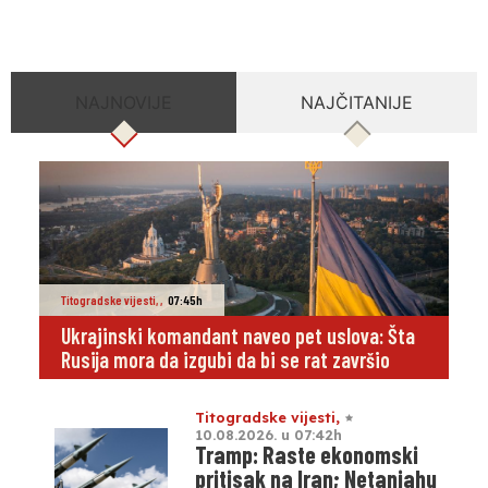
NAJNOVIJE
NAJČITANIJE
Titogradske vijesti
,
,
07:45h
Ukrajinski komandant naveo pet uslova: Šta
Rusija mora da izgubi da bi se rat završio
Titogradske vijesti
,
10.08.2026. u 07:42h
Tramp: Raste ekonomski
pritisak na Iran; Netanjahu