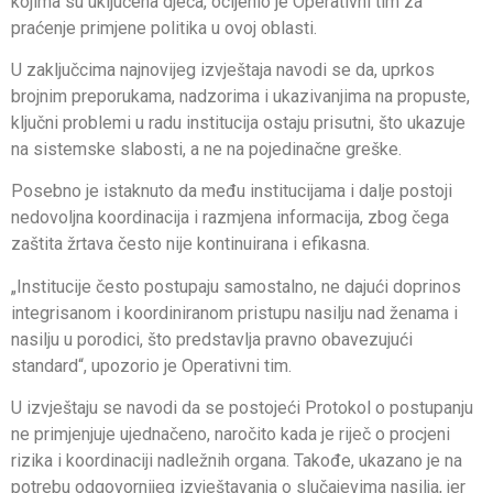
kojima su uključena djeca, ocijenio je Operativni tim za
praćenje primjene politika u ovoj oblasti.
U zaključcima najnovijeg izvještaja navodi se da, uprkos
brojnim preporukama, nadzorima i ukazivanjima na propuste,
ključni problemi u radu institucija ostaju prisutni, što ukazuje
na sistemske slabosti, a ne na pojedinačne greške.
Posebno je istaknuto da među institucijama i dalje postoji
nedovoljna koordinacija i razmjena informacija, zbog čega
zaštita žrtava često nije kontinuirana i efikasna.
„Institucije često postupaju samostalno, ne dajući doprinos
integrisanom i koordiniranom pristupu nasilju nad ženama i
nasilju u porodici, što predstavlja pravno obavezujući
standard“, upozorio je Operativni tim.
U izvještaju se navodi da se postojeći Protokol o postupanju
ne primjenjuje ujednačeno, naročito kada je riječ o procjeni
rizika i koordinaciji nadležnih organa. Takođe, ukazano je na
potrebu odgovornijeg izvještavanja o slučajevima nasilja, jer