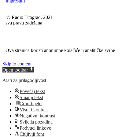
Impresum
© Radio Titograd, 2021
sva prava zadržana
Ova stranica koristi anonimne kolačiće u analitičke svrhe
Skip to content
Open toolbar
Alati za prilagodljivost
Povećaj tekst
Smanji tekst
Crno-bijelo
Visoki kontrast
Negativni kontrast
Svijetla pozadina
Podvuci linkove
Čitljiviji font