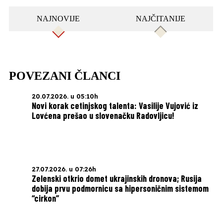
NAJNOVIJE
NAJČITANIJE
POVEZANI ČLANCI
20.07.2026. u 05:10h
Novi korak cetinjskog talenta: Vasilije Vujović iz
Lovćena prešao u slovenačku Radovljicu!
27.07.2026. u 07:26h
Zelenski otkrio domet ukrajinskih dronova; Rusija
dobija prvu podmornicu sa hipersoničnim sistemom
“cirkon”