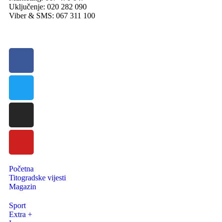
Uključenje: 020 282 090
Viber & SMS: 067 311 100
Početna
Titogradske vijesti
Magazin
Sport
Extra +