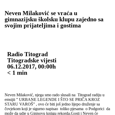
Neven Milaković se vraća u
gimnazijsku školsku klupu zajedno sa
svojim prijateljima i gostima
Radio Titograd
Titogradske vijesti
06.12.2017, 00:00h
< 1
min
Neven Milaković, njega smo rado slusali na Titograd radiju u
emsijii ” URBANE LEGENDE I ŠTO SE PRIČA KROZ
STARU VAROŠ” , ovo će biti još jedno lijepo druženje sa
čovjekom koji je sigurno napisao toliko pjesama o Podgorici da
može da udje u Ginisovu knjigu rekorda.Gosti i Neven će