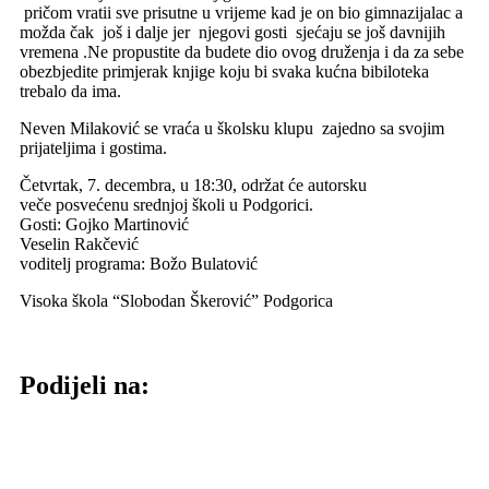
pričom vratii sve prisutne u vrijeme kad je on bio gimnazijalac a
možda čak još i dalje jer njegovi gosti sjećaju se još davnijih
vremena .Ne propustite da budete dio ovog druženja i da za sebe
obezbjedite primjerak knjige koju bi svaka kućna bibiloteka
trebalo da ima.
Neven Milaković se vraća u školsku klupu zajedno sa svojim
prijateljima i gostima.
Četvrtak, 7. decembra, u 18:30, održat će autorsku
veče posvećenu srednjoj školi u Podgorici.
Gosti: Gojko Martinović
Veselin Rakčević
voditelj programa: Božo Bulatović
Visoka škola “Slobodan Škerović” Podgorica
Podijeli na: