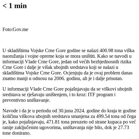
< 1
min
Foto:Gov.me
U skladištima Vojske Crne Gore godine se nalazi 400.98 tona viška
naoružanja i vojne opreme koja se mora uništiti. Kako se navodi u
informaciji Vlade Crne Gore, jedan od većih bezbjednosnih rizika
Crne Gore i dalje je višak ubojnih sredstava koji se nalazi u
skladištima Vojske Crne Gore. Ocjenjuju da je ovaj problem danas
znatno manji u odnosu na 2006. godinu, ali je i dalje prisutan.
U informaciji Vlade Crne Gore pojašnjavaju da se viškovi ubojnih
sredstava se rješavaju uništenjem, i to kroz: ITF program i
preventivno uništavanje.
Navode i da je u periodu od 30.juna 2024. godine do kraja te godine
količina viškova ubojnih sredstava smanjena za 499.54 tona od čega
je, kako pojašnjavaju, 471.81 tona preuzeto od strane kupaca po već
ranije zaključenim ugovorima, uništavanja nije bilo, dok je 27.73
tone donirano.