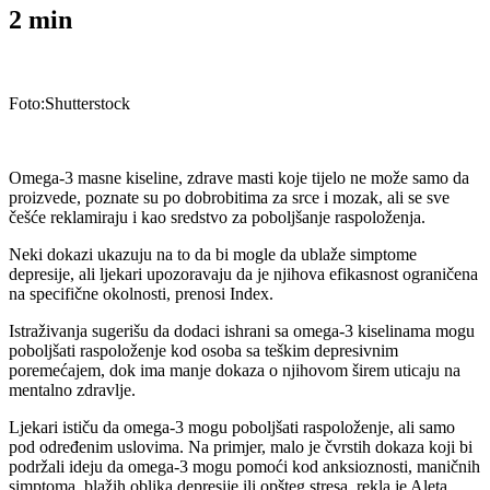
2
min
Foto:Shutterstock
Omega-3 masne kiseline, zdrave masti koje tijelo ne može samo da
proizvede, poznate su po dobrobitima za srce i mozak, ali se sve
češće reklamiraju i kao sredstvo za poboljšanje raspoloženja.
Neki dokazi ukazuju na to da bi mogle da ublaže simptome
depresije, ali ljekari upozoravaju da je njihova efikasnost ograničena
na specifične okolnosti, prenosi Index.
Istraživanja sugerišu da dodaci ishrani sa omega-3 kiselinama mogu
poboljšati raspoloženje kod osoba sa teškim depresivnim
poremećajem, dok ima manje dokaza o njihovom širem uticaju na
mentalno zdravlje.
Ljekari ističu da omega-3 mogu poboljšati raspoloženje, ali samo
pod određenim uslovima. Na primjer, malo je čvrstih dokaza koji bi
podržali ideju da omega-3 mogu pomoći kod anksioznosti, maničnih
simptoma, blažih oblika depresije ili opšteg stresa, rekla je Aleta