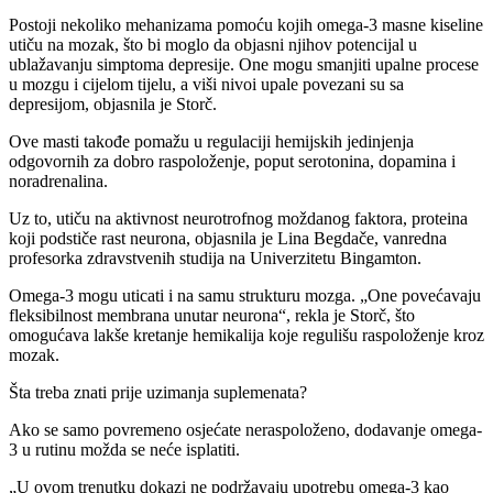
Postoji nekoliko mehanizama pomoću kojih omega-3 masne kiseline
utiču na mozak, što bi moglo da objasni njihov potencijal u
ublažavanju simptoma depresije. One mogu smanjiti upalne procese
u mozgu i cijelom tijelu, a viši nivoi upale povezani su sa
depresijom, objasnila je Storč.
Ove masti takođe pomažu u regulaciji hemijskih jedinjenja
odgovornih za dobro raspoloženje, poput serotonina, dopamina i
noradrenalina.
Uz to, utiču na aktivnost neurotrofnog moždanog faktora, proteina
koji podstiče rast neurona, objasnila je Lina Begdače, vanredna
profesorka zdravstvenih studija na Univerzitetu Bingamton.
Omega-3 mogu uticati i na samu strukturu mozga. „One povećavaju
fleksibilnost membrana unutar neurona“, rekla je Storč, što
omogućava lakše kretanje hemikalija koje regulišu raspoloženje kroz
mozak.
Šta treba znati prije uzimanja suplemenata?
Ako se samo povremeno osjećate neraspoloženo, dodavanje omega-
3 u rutinu možda se neće isplatiti.
„U ovom trenutku dokazi ne podržavaju upotrebu omega-3 kao