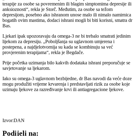
terapije za osobe sa povremenim ili blagim simptomima depresije ili
anksioznosti“, rekla je Storč. Međutim, za osobe sa težom
depresijom, posebno ako ishranom unose malo ili nimalo namirnica
bogatih ovim mastima, dodaci ishrani mogli bi biti korisni, smatra dr
Bas.
Ljekari ipak upozoravaju da omega-3 ne bi trebalo smatrati jedinim
lijekom za depresiju. „Poboljšanja su uglavnom umjerena i
postepena, a najdjelotvornija su kada se kombinuju sa već
provjerenim terapijama“, rekla je Begdače.
Prije početka uzimanja bilo kakvih dodataka ishrani preporučuje se
savjetovanje sa ljekarom.
Iako su omega-3 uglavnom bezbijedne, dr Bas navodi da veće doze
mogu produžiti vrijeme krvarenja i predstavljati rizik za osobe koje
uzimaju ljekove za razređivanje krvi ili antiagregacione ljekove.
Izvor:DAN
Podijeli na: