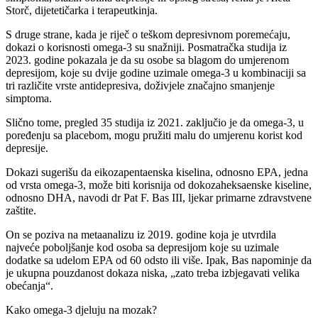
Storč, dijetetičarka i terapeutkinja.
S druge strane, kada je riječ o teškom depresivnom poremećaju,
dokazi o korisnosti omega-3 su snažniji. Posmatračka studija iz
2023. godine pokazala je da su osobe sa blagom do umjerenom
depresijom, koje su dvije godine uzimale omega-3 u kombinaciji sa
tri različite vrste antidepresiva, doživjele značajno smanjenje
simptoma.
Slično tome, pregled 35 studija iz 2021. zaključio je da omega-3, u
poređenju sa placebom, mogu pružiti malu do umjerenu korist kod
depresije.
Dokazi sugerišu da eikozapentaenska kiselina, odnosno EPA, jedna
od vrsta omega-3, može biti korisnija od dokozaheksaenske kiseline,
odnosno DHA, navodi dr Pat F. Bas III, ljekar primarne zdravstvene
zaštite.
On se poziva na metaanalizu iz 2019. godine koja je utvrdila
najveće poboljšanje kod osoba sa depresijom koje su uzimale
dodatke sa udelom EPA od 60 odsto ili više. Ipak, Bas napominje da
je ukupna pouzdanost dokaza niska, „zato treba izbjegavati velika
obećanja“.
Kako omega-3 djeluju na mozak?