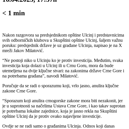
< 1
min
Nakon razgovora sa predsjednikom opštine Ulcinj i predstavnicima
svih odborničkih klubova u Skupštini opštine Ulcinj, šaljem važnu
poruku: predsjednik države je uz građane Ulcinja, napisao je na X
mreži Jakov Milatović.
“Ne postoji niko u Ulcinju ko je protiv investicija. Međutim, svaka
investicija koja dolazi u Ulcinj ili u Crnu Goru, mora da bude
utemeljena na dvije ključne stvari: na zakonima države Crne Gore i
na potrebama građana”, navodi Milatović.
Poručuje da se radi o sporazumu koji, vrlo jasno, anulira ključne
zakone Crne Gore.
“Sporazum koji anulira crnogorske zakone mora biti nezakonit, jer
je u suprotnosti sa načelima Ustava Crne Gore, i kao takav suprotan
je potrebama lokalne zajednice, koja je jasno rekla na Skupštini
opštine Ulcinj da je protiv ovako najavljene investicije.
Ovdje se ne radi samo o građanima Ulcinja. Odnos koji danas