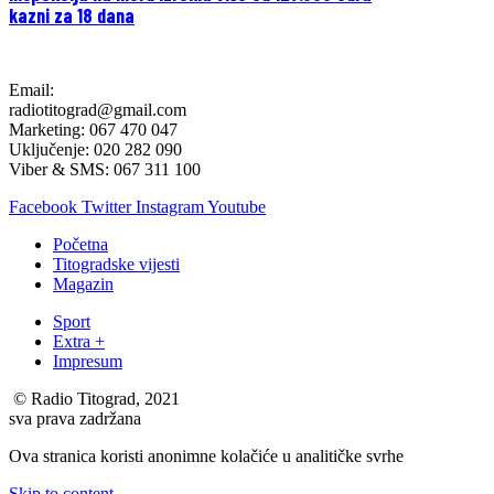
kazni za 18 dana
Email:
radiotitograd@gmail.com
Marketing: 067 470 047
Uključenje: 020 282 090
Viber & SMS: 067 311 100
Facebook
Twitter
Instagram
Youtube
Početna
Titogradske vijesti
Magazin
Sport
Extra +
Impresum
© Radio Titograd, 2021
sva prava zadržana
Ova stranica koristi anonimne kolačiće u analitičke svrhe
Skip to content