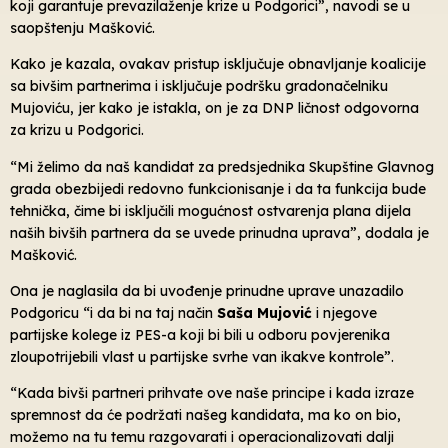
koji garantuje prevazilaženje krize u Podgorici”, navodi se u
saopštenju Mašković.
Kako je kazala, ovakav pristup isključuje obnavljanje koalicije
sa bivšim partnerima i isključuje podršku gradonačelniku
Mujoviću, jer kako je istakla, on je za DNP ličnost odgovorna
za krizu u Podgorici.
“Mi želimo da naš kandidat za predsjednika Skupštine Glavnog
grada obezbijedi redovno funkcionisanje i da ta funkcija bude
tehnička, čime bi isključili mogućnost ostvarenja plana dijela
naših bivših partnera da se uvede prinudna uprava”, dodala je
Mašković.
Ona je naglasila da bi uvođenje prinudne uprave unazadilo
Podgoricu “i da bi na taj način
Saša Mujović
i njegove
partijske kolege iz PES-a koji bi bili u odboru povjerenika
zloupotrijebili vlast u partijske svrhe van ikakve kontrole”.
“Kada bivši partneri prihvate ove naše principe i kada izraze
spremnost da će podržati našeg kandidata, ma ko on bio,
možemo na tu temu razgovarati i operacionalizovati dalji