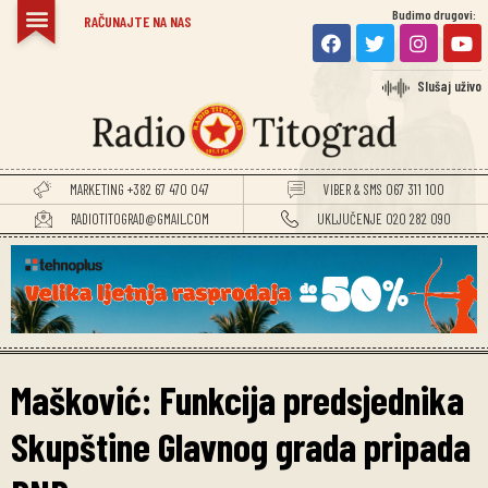
Budimo drugovi:
RAČUNAJTE NA NAS
Slušaj uživo
MARKETING +382 67 470 047
VIBER & SMS 067 311 100
RADIOTITOGRAD@GMAIL.COM
UKLJUČENJE 020 282 090
Mašković: Funkcija predsjednika
Skupštine Glavnog grada pripada