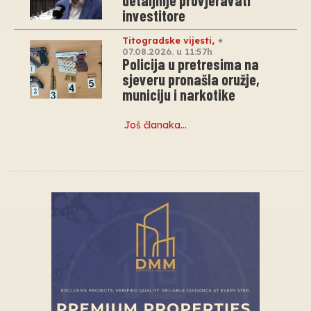
detaljnije provjeravati
investitore
Titogradske vijesti
,
07.08.2026. u 11:57h
Policija u pretresima na
sjeveru pronašla oružje,
municiju i narkotike
Još članaka…