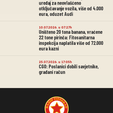
uređaj za neovlašćeno
otključavanje vozila, više od 4.000
eura, oduzet Audi
10.07.2026. u 07:27h
Uništeno 20 tona banana, vraćene
22 tone pirinča: Fitosanitarna
inspekcija naplatila više od 72.000
eura kazni
25.07.2026. u 17:05h
CGO: Poslanici dobili savjetnike,
građani račun