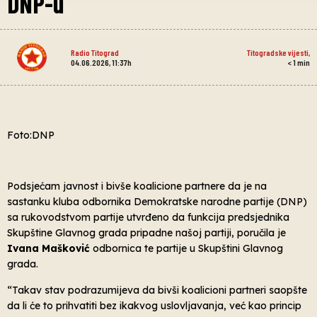
DNP-u
Radio Titograd
Titogradske vijesti
,
04.06.2026, 11:37h
< 1
min
Foto:DNP
Podsjećam javnost i bivše koalicione partnere da je na
sastanku kluba odbornika Demokratske narodne partije (DNP)
sa rukovodstvom partije utvrđeno da funkcija predsjednika
Skupštine Glavnog grada pripadne našoj partiji, poručila je
Ivana Mašković
odbornica te partije u Skupštini Glavnog
grada.
“Takav stav podrazumijeva da bivši koalicioni partneri saopšte
da li će to prihvatiti bez ikakvog uslovljavanja, već kao princip