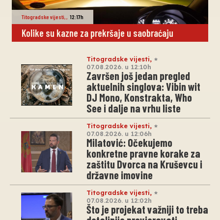
Titogradske vijesti
,
,
12:17h
Kolike su kazne za prekršaje u saobraćaju
Titogradske vijesti
,
07.08.2026. u 12:10h
Završen još jedan pregled
aktuelnih singlova: Vibin wit
DJ Mono, Konstrakta, Who
See i dalje na vrhu liste
Titogradske vijesti
,
07.08.2026. u 12:06h
Milatović: Očekujemo
konkretne pravne korake za
zaštitu Dvorca na Kruševcu i
državne imovine
Titogradske vijesti
,
07.08.2026. u 12:02h
Što je projekat važniji to treba