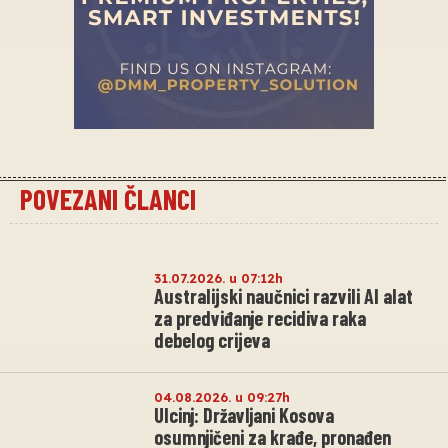
POVEZANI ČLANCI
31.07.2026. u 07:12h
Australijski naučnici razvili AI alat
za predviđanje recidiva raka
debelog crijeva
04.08.2026. u 09:27h
Ulcinj: Državljani Kosova
osumnjičeni za krađe, pronađen