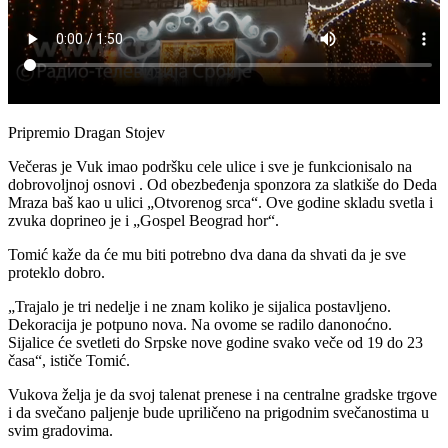
Pripremio Dragan Stojev
Večeras je Vuk imao podršku cele ulice i sve je funkcionisalo na
dobrovoljnoj osnovi . Od obezbeđenja sponzora za slatkiše do Deda
Mraza baš kao u ulici „Otvorenog srca“. Ove godine skladu svetla i
zvuka doprineo je i „Gospel Beograd hor“.
Tomić kaže da će mu biti potrebno dva dana da shvati da je sve
proteklo dobro.
„Trajalo je tri nedelje i ne znam koliko je sijalica postavljeno.
Dekoracija je potpuno nova. Na ovome se radilo danonoćno.
Sijalice će svetleti do Srpske nove godine svako veče od 19 do 23
časa“, ističe Tomić.
Vukova želja je da svoj talenat prenese i na centralne gradske trgove
i da svečano paljenje bude upriličeno na prigodnim svečanostima u
svim gradovima.