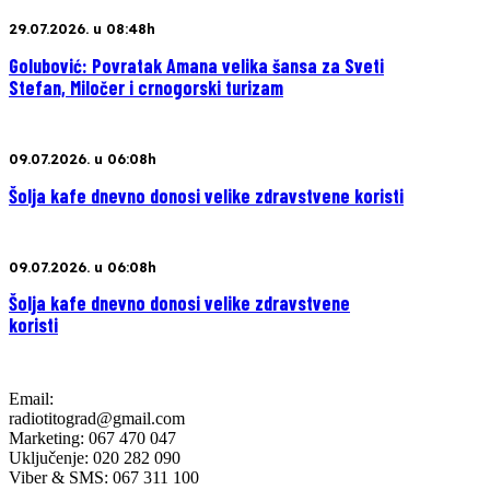
29.07.2026. u 08:48h
Golubović: Povratak Amana velika šansa za Sveti
Stefan, Miločer i crnogorski turizam
09.07.2026. u 06:08h
Šolja kafe dnevno donosi velike zdravstvene koristi
09.07.2026. u 06:08h
Šolja kafe dnevno donosi velike zdravstvene
koristi
Email:
radiotitograd@gmail.com
Marketing: 067 470 047
Uključenje: 020 282 090
Viber & SMS: 067 311 100