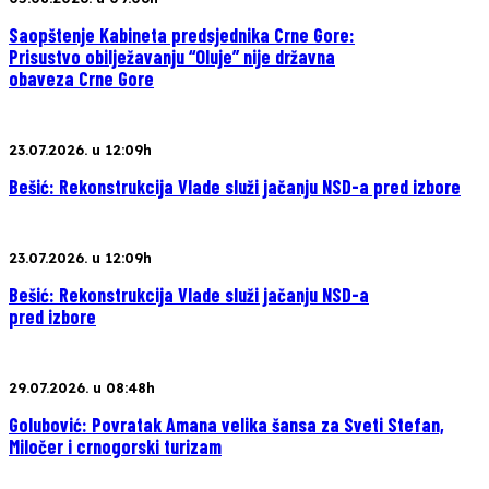
Saopštenje Kabineta predsjednika Crne Gore:
Prisustvo obilježavanju “Oluje” nije državna
obaveza Crne Gore
23.07.2026. u 12:09h
Bešić: Rekonstrukcija Vlade služi jačanju NSD-a pred izbore
23.07.2026. u 12:09h
Bešić: Rekonstrukcija Vlade služi jačanju NSD-a
pred izbore
29.07.2026. u 08:48h
Golubović: Povratak Amana velika šansa za Sveti Stefan,
Miločer i crnogorski turizam