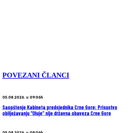
POVEZANI ČLANCI
05.08.2026. u 09:06h
Saopštenje Kabineta predsjednika Crne Gore: Prisustvo
obilježavanju “Oluje” nije državna obaveza Crne Gore
05.08.2026. u 09:06h