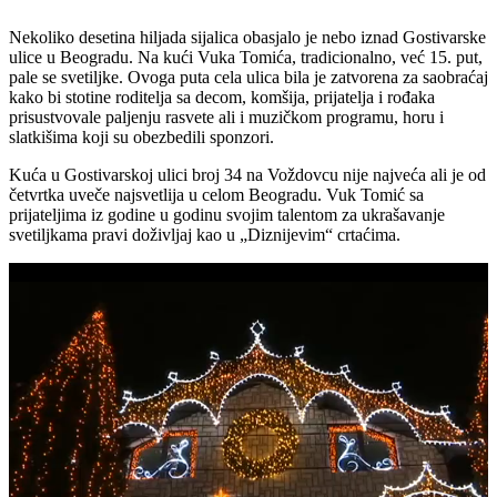
Nekoliko desetina hiljada sijalica obasjalo je nebo iznad Gostivarske
ulice u Beogradu. Na kući Vuka Tomića, tradicionalno, već 15. put,
pale se svetiljke. Ovoga puta cela ulica bila je zatvorena za saobraćaj
kako bi stotine roditelja sa decom, komšija, prijatelja i rođaka
prisustvovale paljenju rasvete ali i muzičkom programu, horu i
slatkišima koji su obezbedili sponzori.
Kuća u Gostivarskoj ulici broj 34 na Voždovcu nije najveća ali je od
četvrtka uveče najsvetlija u celom Beogradu. Vuk Tomić sa
prijateljima iz godine u godinu svojim talentom za ukrašavanje
svetiljkama pravi doživljaj kao u „Diznijevim“ crtaćima.