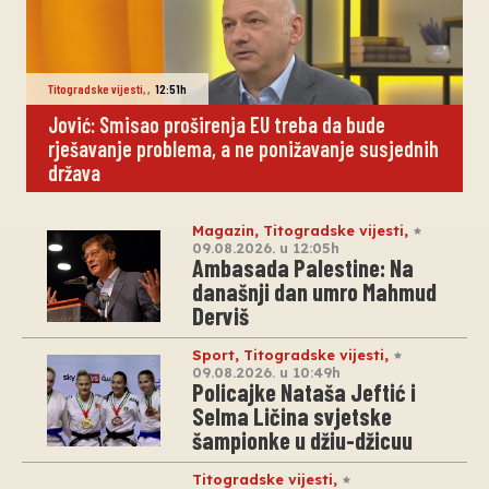
Titogradske vijesti
,
,
12:51h
Jović: Smisao proširenja EU treba da bude
rješavanje problema, a ne ponižavanje susjednih
država
Magazin
,
Titogradske vijesti
,
09.08.2026. u 12:05h
Ambasada Palestine: Na
današnji dan umro Mahmud
Derviš
Sport
,
Titogradske vijesti
,
09.08.2026. u 10:49h
Policajke Nataša Jeftić i
Selma Ličina svjetske
šampionke u džiu-džicuu
Titogradske vijesti
,