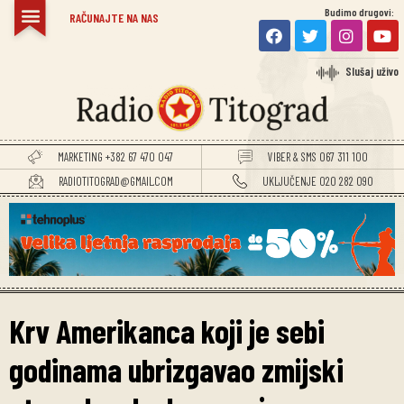
Budimo drugovi:
RAČUNAJTE NA NAS
Slušaj uživo
MARKETING +382 67 470 047
VIBER & SMS 067 311 100
RADIOTITOGRAD@GMAIL.COM
UKLJUČENJE 020 282 090
Krv Amerikanca koji je sebi
godinama ubrizgavao zmijski