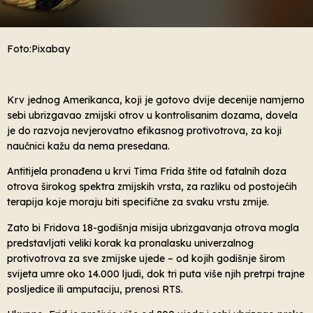
Foto:Pixabay
Krv jednog Amerikanca, koji je gotovo dvije decenije namjerno
sebi ubrizgavao zmijski otrov u kontrolisanim dozama, dovela
je do razvoja nevjerovatno efikasnog protivotrova, za koji
naučnici kažu da nema presedana.
Antitijela pronađena u krvi Tima Frida štite od fatalnih doza
otrova širokog spektra zmijskih vrsta, za razliku od postojećih
terapija koje moraju biti specifične za svaku vrstu zmije.
Zato bi Fridova 18-godišnja misija ubrizgavanja otrova mogla
predstavljati veliki korak ka pronalasku univerzalnog
protivotrova za sve zmijske ujede – od kojih godišnje širom
svijeta umre oko 14.000 ljudi, dok tri puta više njih pretrpi trajne
posljedice ili amputaciju, prenosi RTS.