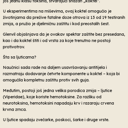
još jednu klasu toksina, stvarajući snažan „koktel“.
U eksperimentima na miševima, ovaj koktel omogućio je
životinjama da prežive fatalne doze otrova iz 13 od 19 testiranih
zmija, a pružio je djelimičnu zaštitu i kod preostalih šest.
Glenvil objašnjava da je ovakav spektar zaštite bez presedana,
kao i da koktel štiti i od vrsta za koje trenutno ne postoji
protivotrov.
Šta sa ljuticama?
Naučnici sada rade na daljem usavršavanju antitijela i
razmatraju dodavanje četvrte komponente u koktel – koja bi
omogućila kompletnu zaštitu protiv svih guja.
Međutim, postoji još jedna velika porodica zmija – ljutice
(Viperidae), koje koriste hemotoksine. Za razliku od
neurotoksina, hemotoksini napadaju krv i razaraju crvena
krvna zrnca.
U ljutice spadaju zvečarke, poskoci, šarke i druge vrste.