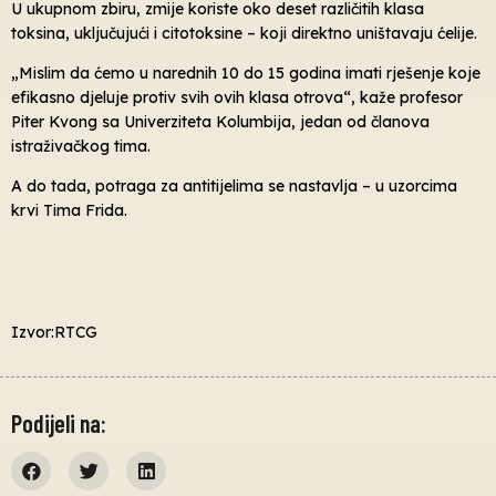
U ukupnom zbiru, zmije koriste oko deset različitih klasa
toksina, uključujući i citotoksine – koji direktno uništavaju ćelije.
„Mislim da ćemo u narednih 10 do 15 godina imati rješenje koje
efikasno djeluje protiv svih ovih klasa otrova“, kaže profesor
Piter Kvong sa Univerziteta Kolumbija, jedan od članova
istraživačkog tima.
A do tada, potraga za antitijelima se nastavlja – u uzorcima
krvi Tima Frida.
Izvor:RTCG
Podijeli na: