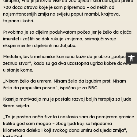
Ukupno, Frid je preživio više od 200 ujeda i sebi ubrizgao preko
700 doza otrova koje je sam pripremao – od nekih od
najsmrtonosnijih zmija na svijetu poput mambi, krajtova,
tajpana i kobri.
Prvobitno je sa cijelim poduhvatom počeo jer je želio da ojača
imunitet i zaštiti se dok rukuje zmijama, snimajući svoje
eksperimente i dijeleći ih na Jutjubu.
Op
Međutim, bivši mehaničar kamiona kaže da je ubrzo „potpuno
zeznuo stvar“, kada su ga dva uzastopna ugriza kobre dovela
u stanje kome.
„Nisam želio da umrem. Nisam želio da izgubim prst. Nisam
želio da propustim posao“, ispričao je za BBC.
Kasnija motivacija mu je postala razvoj boljih terapija za ljude
širom svijeta.
„To je postao način života i nastavio sam da pomjeram granice
koliko god sam mogao – zbog ljudi koji su hiljadama
kilometara daleko i koji svakog dana umiru od ujeda zmija“,