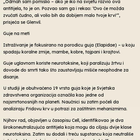
„Odmah sam pomislio – ako je iko na svijetu razvio ova
antitijela, to je on. Pozvao sam ga i rekao: ‘Ovo će možda
zvučati čudno, ali volio bih da dobijem malo tvoje krvi'“,
prisjeća se Glenvil.
Guje na meti
Istraživanje je fokusirano na porodicu guja (Elapidae) – u koju
spadaju koralne zmije, mambe, kobre, tajpani i krajtovi.
Guje uglavnom koriste neurotoksine, koji paralizuju žrtvu i
dovode do smrti tako što zaustavljaju mišiće neophodne za
disanje.
U studiji je obuhvaćeno 19 vrsta guja koje je Svjetska
zdravstvena organizacija označila kao jedne od
najsmrtonosnijih na planeti. Naučnici su zatim počeli da
analiziraju Fridovu krv u potrazi za zaštitnim mehanizmima.
Njihov rad, objavljen u časopisu Cell, identifikovao je dva
širokoneutralizujuća antitijela koja mogu da ciljaju dvije klase
neurotoksina. Zatim su dodali i treću supstancu koja neutrališe