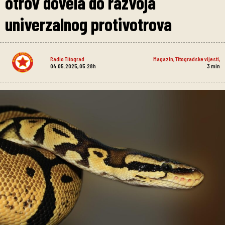
otrov dovela do razvoja
univerzalnog protivotrova
Radio Titograd
Magazin
,
Titogradske vijesti
,
04.05.2025, 05:28h
3
min