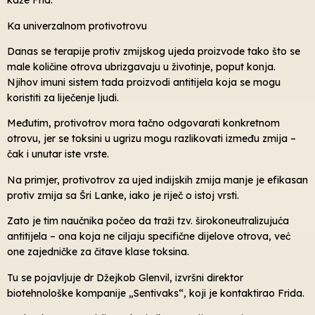
kaže Frid.
Ka univerzalnom protivotrovu
Danas se terapije protiv zmijskog ujeda proizvode tako što se
male količine otrova ubrizgavaju u životinje, poput konja.
Njihov imuni sistem tada proizvodi antitijela koja se mogu
koristiti za liječenje ljudi.
Međutim, protivotrov mora tačno odgovarati konkretnom
otrovu, jer se toksini u ugrizu mogu razlikovati između zmija –
čak i unutar iste vrste.
Na primjer, protivotrov za ujed indijskih zmija manje je efikasan
protiv zmija sa Šri Lanke, iako je riječ o istoj vrsti.
Zato je tim naučnika počeo da traži tzv. širokoneutralizujuća
antitijela – ona koja ne ciljaju specifične dijelove otrova, već
one zajedničke za čitave klase toksina.
Tu se pojavljuje dr Džejkob Glenvil, izvršni direktor
biotehnološke kompanije „Sentivaks“, koji je kontaktirao Frida.