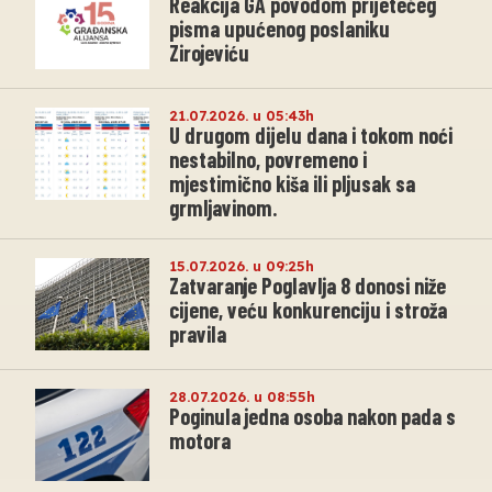
Reakcija GA povodom prijetećeg
pisma upućenog poslaniku
Zirojeviću
21.07.2026. u 05:43h
U drugom dijelu dana i tokom noći
nestabilno, povremeno i
mjestimično kiša ili pljusak sa
grmljavinom.
15.07.2026. u 09:25h
Zatvaranje Poglavlja 8 donosi niže
cijene, veću konkurenciju i stroža
pravila
28.07.2026. u 08:55h
Poginula jedna osoba nakon pada s
motora