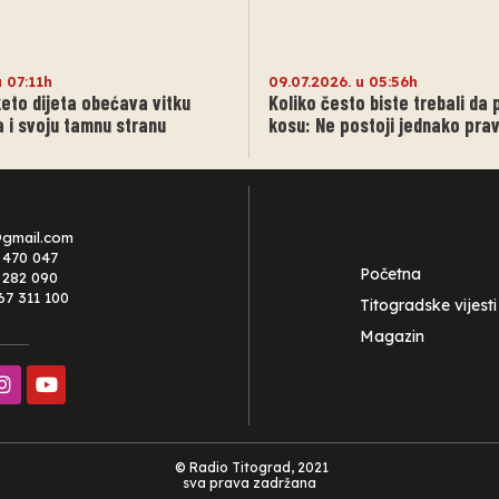
u 07:11h
09.07.2026. u 05:56h
eto dijeta obećava vitku
Koliko često biste trebali da
ima i svoju tamnu stranu
kosu: Ne postoji jednako prav
@gmail.com
 470 047
Početna
0 282 090
67 311 100
Titogradske vijesti
Magazin
© Radio Titograd, 2021
sva prava zadržana