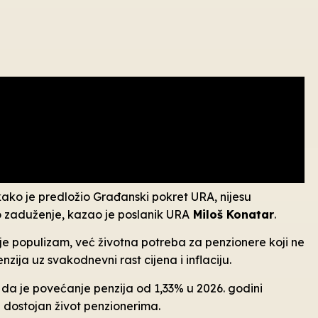
kako je predložio Građanski pokret URA, nijesu
 zaduženje, kazao je poslanik URA
Miloš Konatar
.
e populizam, već životna potreba za penzionere koji ne
ija uz svakodnevni rast cijena i inflaciju.
e da je povećanje penzija od 1,33% u 2026. godini
i dostojan život penzionerima.