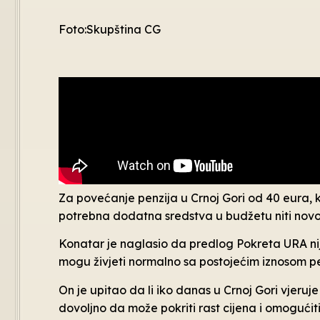
Foto:Skupština CG
Za povećanje penzija u Crnoj Gori od 40 eura, 
potrebna dodatna sredstva u budžetu niti novo
Konatar je naglasio da predlog Pokreta URA nij
mogu živjeti normalno sa postojećim iznosom penz
On je upitao da li iko danas u Crnoj Gori vjeruj
dovoljno da može pokriti rast cijena i omogućit