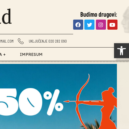
Budimo drugovi:
MAIL.COM
UKLJUČENJE 020 282 090
Op
A +
IMPRESUM