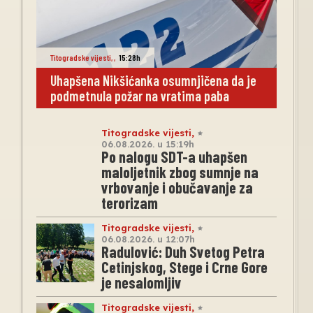
Titogradske vijesti
,
,
15:28h
Uhapšena Nikšićanka osumnjičena da je
podmetnula požar na vratima paba
Titogradske vijesti
,
06.08.2026. u 15:19h
Po nalogu SDT-a uhapšen
maloljetnik zbog sumnje na
vrbovanje i obučavanje za
terorizam
Titogradske vijesti
,
06.08.2026. u 12:07h
Radulović: Duh Svetog Petra
Cetinjskog, Stege i Crne Gore
je nesalomljiv
Titogradske vijesti
,