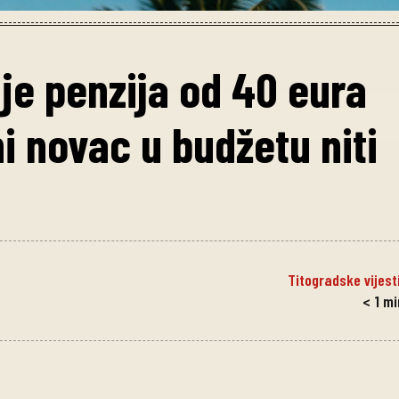
je penzija od 40 eura
i novac u budžetu niti
Titogradske vijest
< 1
mi