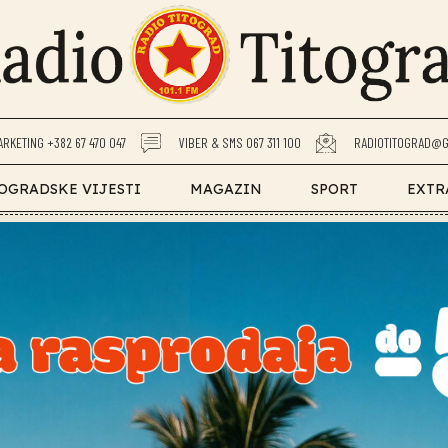
ARKETING +382 67 470 047
VIBER & SMS 067 311 100
RADIOTITOGRAD@G
OGRADSKE VIJESTI
MAGAZIN
SPORT
EXTR