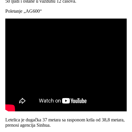
50 ljudi i ostane u vazduhu 12 časova.
Poletanje „AG600“
Letelica je dugačka 37 metara sa rasponom krila od 38,8 metara,
prenosi agencija Sinhua.