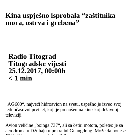
Kina uspješno isprobala “zaštitnika
mora, ostrva i grebena”
Radio Titograd
Titogradske vijesti
25.12.2017, 00:00h
< 1
min
„AG600“, najveći hidroavion na svetu, uspešno je izveo svoj
jednočasovni prvi let, koji je prenošen na kineskoj državnoj
televiziji.
Avion veličine „boinga 737“, ali sa četiri motora, poleteo je sa
aerodroma u Džuhaju u pokrajini Guangdong. Može da ponese