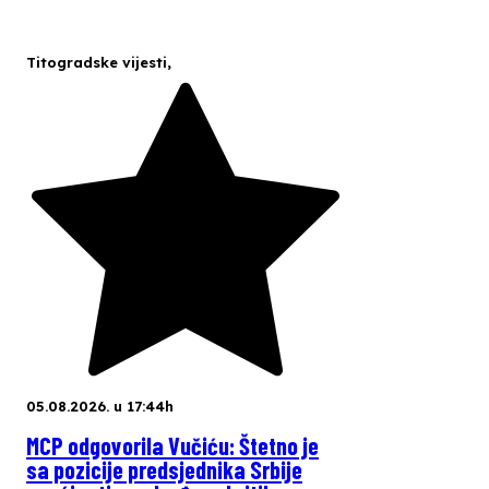
Titogradske vijesti
,
05.08.2026. u 17:44h
MCP odgovorila Vučiću: Štetno je
sa pozicije predsjednika Srbije