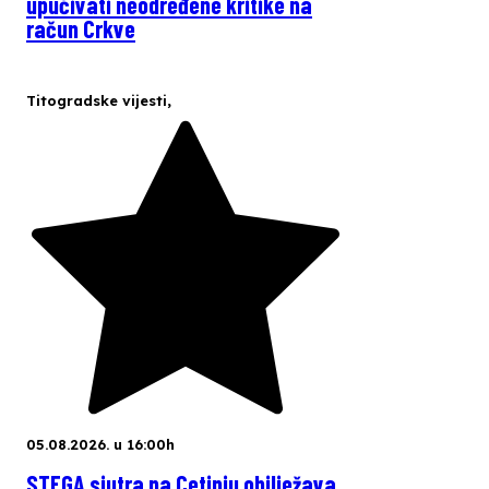
upućivati neodređene kritike na
račun Crkve
Titogradske vijesti
,
05.08.2026. u 16:00h
STEGA sjutra na Cetinju obilježava