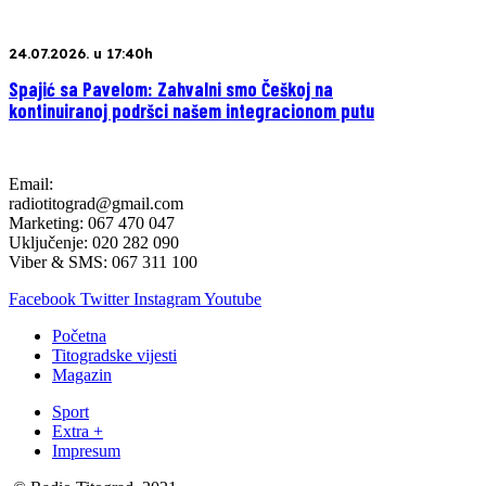
24.07.2026. u 17:40h
Spajić sa Pavelom: Zahvalni smo Češkoj na
kontinuiranoj podršci našem integracionom putu
Email:
radiotitograd@gmail.com
Marketing: 067 470 047
Uključenje: 020 282 090
Viber & SMS: 067 311 100
Facebook
Twitter
Instagram
Youtube
Početna
Titogradske vijesti
Magazin
Sport
Extra +
Impresum