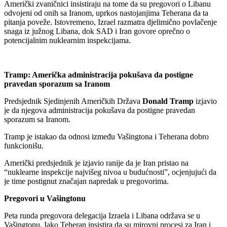
Američki zvaničnici insistiraju na tome da su pregovori o Libanu
odvojeni od onih sa Iranom, uprkos nastojanjima Teherana da ta
pitanja poveže. Istovremeno, Izrael razmatra djelimično povlačenje
snaga iz južnog Libana, dok SAD i Iran govore oprečno o
potencijalnim nuklearnim inspekcijama.
Tramp: Američka administracija pokušava da postigne
pravedan sporazum sa Iranom
Predsjednik Sjedinjenih Američkih Država
Donald Tramp
izjavio
je da njegova administracija pokušava da postigne pravedan
sporazum sa Iranom.
Tramp je istakao da odnosi između Vašingtona i Teherana dobro
funkcionišu.
Američki predsjednik je izjavio ranije da je Iran pristao na
“nuklearne inspekcije najvišeg nivoa u budućnosti”, ocjenjujući da
je time postignut značajan napredak u pregovorima.
Pregovori u Vašingtonu
Peta runda pregovora delegacija Izraela i Libana održava se u
Vašingtonu. Iako Teheran insistira da su mirovni procesi za Iran i