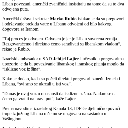
Liban povezani, američki zvaničnici insistiraju na tome da su to dva
odvojena puta.
Američki državni sekretar
Marko Rubio
istakao je da su pregovori
i održavanje prekida vatre u Libanu odvojeni od bilo kakvog
dogovora sa Iranom.
“Taj proces je odvojen. Odvojen je jer je Liban suverena zemlja.
Razgovaraćemo i direktno ćemo sarađivati sa libanskom vladom“,
rekao je Rubio.
Izraelski ambasador u SAD
Jehijel Lajter
i učesnik u pregovorima
upozorio je da bi povezivanje libanskog i iranskog pitanja moglo da
“isklizne voz iz šina“.
Kako je dodao, kada su počeli direktni pregovori između Izraela i
Libana, “svi smo se ukrcali u isti voz“.
“Danas je ovaj voz u opasnosti da isklizne iz šina. Nadam se da
ćemo ga vratiti na pravi put“, kaže Lajter.
Prema navodima izraelskog Kanala 13, IDF će djelimično povući
trupe iz južnog Libana o čemu se razgovara na sastanku u
Vašingtonu.