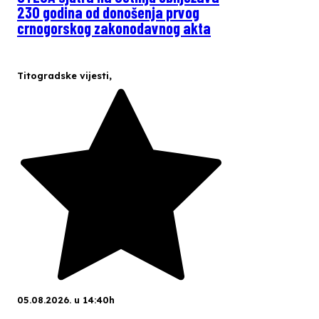
230 godina od donošenja prvog
crnogorskog zakonodavnog akta
Titogradske vijesti
,
05.08.2026. u 14:40h