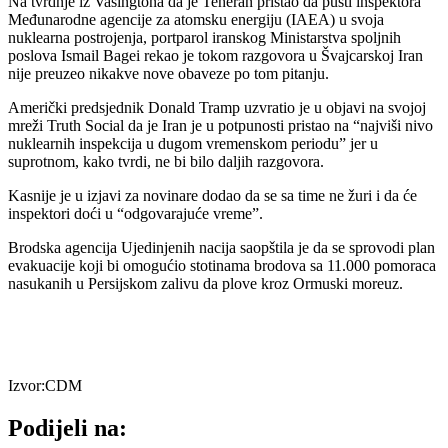
Na tvrdnje iz Vašingtona da je Teheran pristao da pusti inspektora
Međunarodne agencije za atomsku energiju (IAEA) u svoja
nuklearna postrojenja, portparol iranskog Ministarstva spoljnih
poslova Ismail Bagei rekao je tokom razgovora u Švajcarskoj Iran
nije preuzeo nikakve nove obaveze po tom pitanju.
Američki predsjednik Donald Tramp uzvratio je u objavi na svojoj
mreži Truth Social da je Iran je u potpunosti pristao na “najviši nivo
nuklearnih inspekcija u dugom vremenskom periodu” jer u
suprotnom, kako tvrdi, ne bi bilo daljih razgovora.
Kasnije je u izjavi za novinare dodao da se sa time ne žuri i da će
inspektori doći u “odgovarajuće vreme”.
Brodska agencija Ujedinjenih nacija saopštila je da se sprovodi plan
evakuacije koji bi omogućio stotinama brodova sa 11.000 pomoraca
nasukanih u Persijskom zalivu da plove kroz Ormuski moreuz.
Izvor:CDM
Podijeli na: