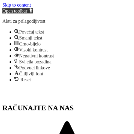
Skip to content
Open toolbar
Alati za prilagodljivost
Povećaj tekst
Smanji tekst
Crno-bijelo
Visoki kontrast
Negativni kontrast
Svijetla pozadina
Podvuci linkove
Čitljiviji font
Reset
Skip
to
content
RAČUNAJTE NA NAS