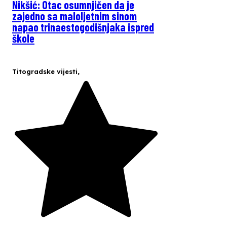
Nikšić: Otac osumnjičen da je
zajedno sa maloljetnim sinom
napao trinaestogodišnjaka ispred
škole
Titogradske vijesti
,