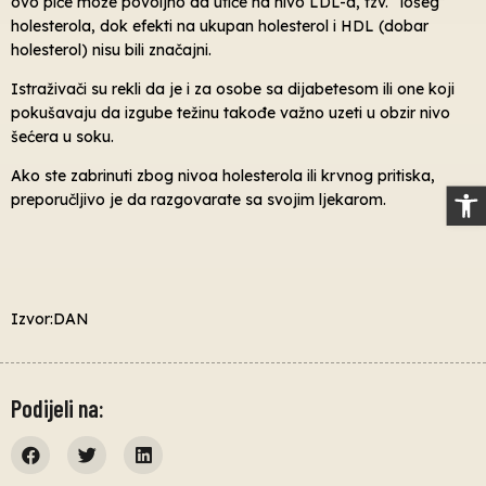
ovo piće može povoljno da utiče na nivo LDL-a, tzv. “lošeg”
holesterola, dok efekti na ukupan holesterol i HDL (dobar
holesterol) nisu bili značajni.
Istraživači su rekli da je i za osobe sa dijabetesom ili one koji
pokušavaju da izgube težinu takođe važno uzeti u obzir nivo
šećera u soku.
Ako ste zabrinuti zbog nivoa holesterola ili krvnog pritiska,
Op
preporučljivo je da razgovarate sa svojim ljekarom.
Izvor:DAN
Podijeli na: