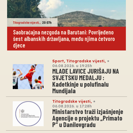
Titogradske vijesti
,
,
20:07h
Saobraćajna nezgoda na Barutani: Povrijeđeno
šest albanskih državljana, među njima četvoro
djece
Sport
,
Titogradske vijesti
,
06.08.2026. u 19:25h
MLADE LAVICE JURIŠAJU NA
SVJETSKU MEDALJU :
Kadetkinje u polufinalu
Mundijala
Titogradske vijesti
,
06.08.2026. u 17:28h
Ministarstvo traži izjašnjenje
Agencije o projektu „Primato
P“ u Danilovgradu