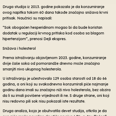
Druga studija iz 2013. godine pokazala je da konzumiranje
ovog napitka tokom 60 dana takođe značajno snižava krvni
pritisak. Naučnici su napisali:
“Sok obogaćen hesperidinom mogao bi da bude koristan
dodatak u regulaciji krvnog pritiska kod osoba sa blagom
hipertenzijom”, prenosi Dejli ekspres.
Snižava i holesterol
Prema istraživanju objavljenom 2023. godine, konzumiranje
dvije čaše soka od pomorandže dnevno može značajno
smanjiti nivo ukupnog holesterola.
U istraživanju je učestvovalo 129 osoba starosti od 18 do 66
godina, a oni koji su svakodnevno konzumirali piće najmanje
godinu dana imali su značajno niži nivo holesterola, bez obzira
da li su imali povišene vrijednosti ili ne. S druge strane, oni koji
nisu redovno pili sok nisu pokazali iste rezultate.
Druga analiza, koja je obuhvatila devet studija, otkrila je da