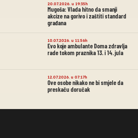
20.07.2026. u 19:35h
Mugoša: Vlada hitno da smanji
akcize na gorivo i zaštiti standard
građana
10.07.2026. u 11:56h
Evo koje ambulante Doma zdravlja
rade tokom praznika 13. i 14. jula
12.07.2026. u 07:17h
Ove osobe nikako ne bi smjele da
preskaču doručak