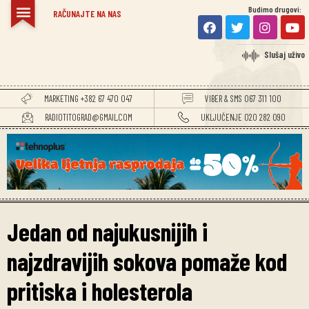
Budimo drugovi:
RAČUNAJTE NA NAS
Slušaj uživo
MARKETING +382 67 470 047
VIBER & SMS 067 311 100
RADIOTITOGRAD@GMAIL.COM
UKLJUČENJE 020 282 090
Jedan od najukusnijih i
najzdravijih sokova pomaže kod
pritiska i holesterola