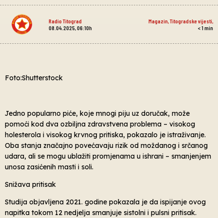
Radio Titograd
Magazin
,
Titogradske vijesti
,
08.04.2025, 06:10h
< 1
min
Foto:Shutterstock
Jedno popularno piće, koje mnogi piju uz doručak, može
pomoći kod dva ozbiljna zdravstvena problema – visokog
holesterola i visokog krvnog pritiska, pokazalo je istraživanje.
Oba stanja značajno povećavaju rizik od moždanog i srčanog
udara, ali se mogu ublažiti promjenama u ishrani – smanjenjem
unosa zasićenih masti i soli.
Snižava pritisak
Studija objavljena 2021. godine pokazala je da ispijanje ovog
napitka tokom 12 nedjelja smanjuje sistolni i pulsni pritisak.