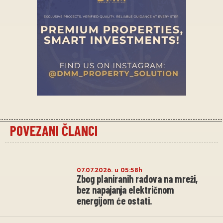
POVEZANI ČLANCI
07.07.2026. u 05:58h
Zbog planiranih radova na mreži,
bez napajanja električnom
energijom će ostati.