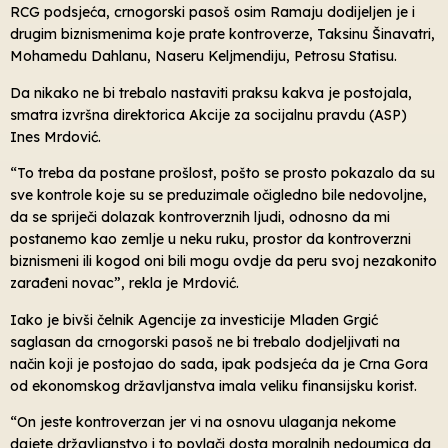
RCG podsjeća, crnogorski pasoš osim Ramaju dodijeljen je i
drugim biznismenima koje prate kontroverze, Taksinu Šinavatri,
Mohamedu Dahlanu, Naseru Keljmendiju, Petrosu Statisu.
Da nikako ne bi trebalo nastaviti praksu kakva je postojala,
smatra izvršna direktorica Akcije za socijalnu pravdu (ASP)
Ines Mrdović.
“To treba da postane prošlost, pošto se prosto pokazalo da su
sve kontrole koje su se preduzimale očigledno bile nedovoljne,
da se spriječi dolazak kontroverznih ljudi, odnosno da mi
postanemo kao zemlje u neku ruku, prostor da kontroverzni
biznismeni ili kogod oni bili mogu ovdje da peru svoj nezakonito
zarađeni novac”, rekla je Mrdović.
Iako je bivši čelnik Agencije za investicije Mladen Grgić
saglasan da crnogorski pasoš ne bi trebalo dodjeljivati na
način koji je postojao do sada, ipak podsjeća da je Crna Gora
od ekonomskog državljanstva imala veliku finansijsku korist.
“On jeste kontroverzan jer vi na osnovu ulaganja nekome
dajete državljanstvo i to povlači dosta moralnih nedoumica da