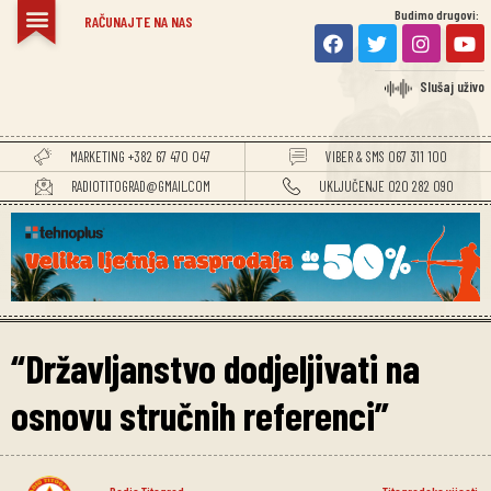
Budimo drugovi:
RAČUNAJTE NA NAS
Slušaj uživo
MARKETING +382 67 470 047
VIBER & SMS 067 311 100
RADIOTITOGRAD@GMAIL.COM
UKLJUČENJE 020 282 090
“Državljanstvo dodjeljivati na
osnovu stručnih referenci”
Radio Titograd
Titogradske vijesti
,