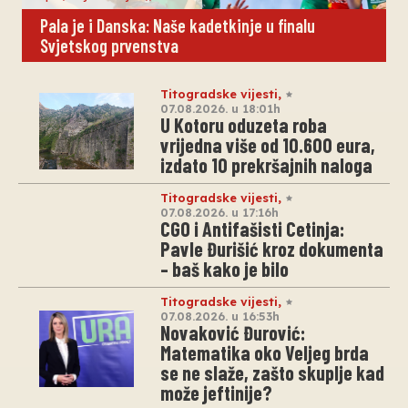
Pala je i Danska: Naše kadetkinje u finalu
Svjetskog prvenstva
Titogradske vijesti
,
07.08.2026. u 18:01h
U Kotoru oduzeta roba
vrijedna više od 10.600 eura,
izdato 10 prekršajnih naloga
Titogradske vijesti
,
07.08.2026. u 17:16h
CGO i Antifašisti Cetinja:
Pavle Đurišić kroz dokumenta
– baš kako je bilo
Titogradske vijesti
,
07.08.2026. u 16:53h
Novaković Đurović:
Matematika oko Veljeg brda
se ne slaže, zašto skuplje kad
može jeftinije?