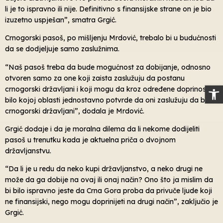
li je to ispravno ili nije. Definitivno s finansijske strane on je bio
izuzetno uspješan”, smatra Grgić.
Crnogorski pasoš, po mišljenju Mrdović, trebalo bi u budućnosti
da se dodjeljuje samo zaslužnima.
“Naš pasoš treba da bude mogućnost za dobijanje, odnosno
otvoren samo za one koji zaista zaslužuju da postanu
Op
crnogorski državljani i koji mogu da kroz određene doprinose u
bilo kojoj oblasti jednostavno potvrde da oni zaslužuju da budu
crnogorski državljani”, dodala je Mrdović.
Grgić dodaje i da je moralna dilema da li nekome dodijeliti
pasoš u trenutku kada je aktuelna priča o dvojnom
državljanstvu.
“Da li je u redu da neko kupi državljanstvo, a neko drugi ne
može da ga dobije na ovaj ili onaj način? Ono što ja mislim da
bi bilo ispravno jeste da Crna Gora proba da privuče ljude koji
ne finansijski, nego mogu doprinijeti na drugi način”, zaključio je
Grgić.