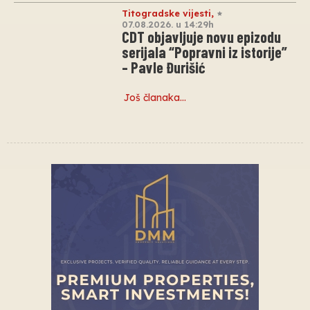
Titogradske vijesti
,
07.08.2026. u 14:29h
CDT objavljuje novu epizodu
serijala “Popravni iz istorije”
– Pavle Đurišić
Još članaka…