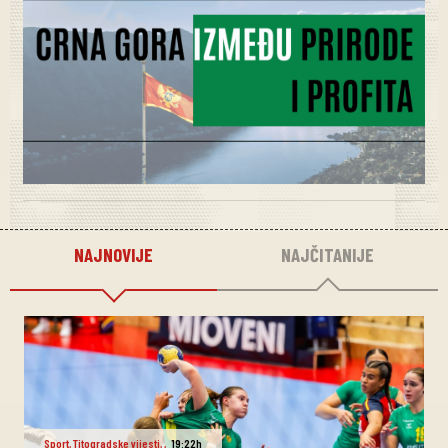
NAJNOVIJE
NAJČITANIJE
Sport
,
Titogradske vijesti
,
,
19:22h