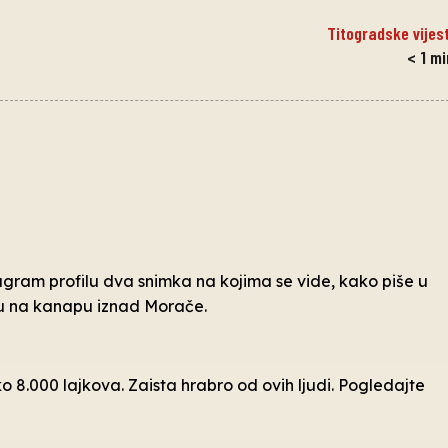
Titogradske vijest
< 1
mi
gram profilu dva snimka na kojima se vide, kako piše u
aju na kanapu iznad Morače.
ko 8.000 lajkova. Zaista hrabro od ovih ljudi. Pogledajte