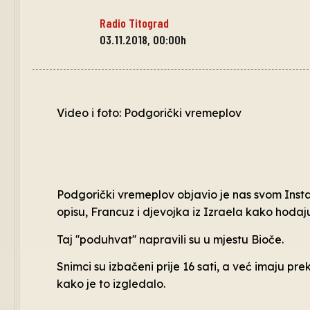
Radio Titograd
03.11.2018, 00:00h
Video i foto: Podgorički vremeplov
Podgorički vremeplov objavio je nas svom Insta
opisu, Francuz i djevojka iz Izraela kako hod
Taj ''poduhvat'' napravili su u mjestu Bioče.
Snimci su izbačeni prije 16 sati, a već imaju pre
kako je to izgledalo.