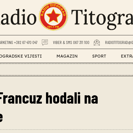
ARKETING +382 67 470 047
VIBER & SMS 067 311 100
RADIOTITOGRAD@G
OGRADSKE VIJESTI
MAGAZIN
SPORT
EXTR
 Francuz hodali na
e