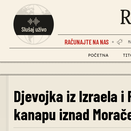
RAČUNAJTE NA NAS
M
POČETNA
TIT
Djevojka iz Izraela i
kanapu iznad Morač