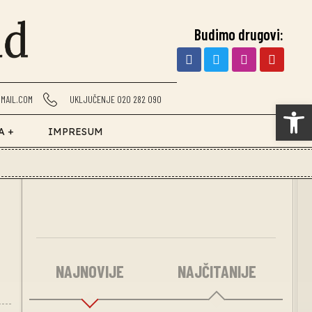
Budimo drugovi:
MAIL.COM
UKLJUČENJE 020 282 090
Op
A +
IMPRESUM
NAJNOVIJE
NAJČITANIJE