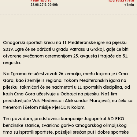
22.08.2019, 00:00h
< 1
min
Crnogorski sportisti kreću na II Mediteranske igre na pijesku
2019. Igre će se održati u gradu Patrasu u Grčkoj, gdje će biti
otvorene svečanom ceremonijom 25. avgusta i trajaće do 31.
avgusta.
Na Igrama će učestvovati 26 zemalja, među kojima je i Crna
Gora, kao i zemlje iz regiona. Tokom Mediteranskih igara na
pijesku, takmičari će se nadmetati u 11 sportskih disciplina, od
kojih Crna Gora učestvuje u Odbojci na pijesku. Naš tim
predstavljaće Vuk Medenica i Aleksandar Marojević, na čelu sa
trenerom i šefom misije Pješčić Nikolom.
Tim povodom, predstavnici kompanije Jugopetrol AD EKO
benzinske stanice, zvanično gorivo Crnogorskog olimpijskog
tima su ispratili sportiste, poželjeli srećan put i dobre sportske