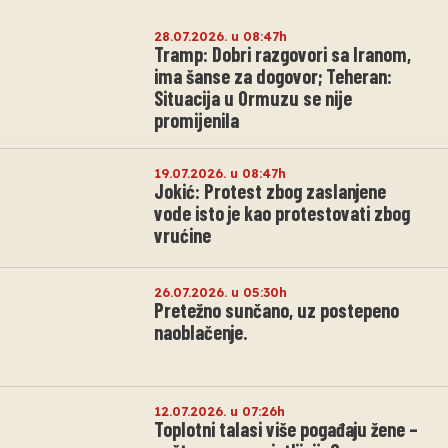
28.07.2026. u 08:47h
Tramp: Dobri razgovori sa Iranom,
ima šanse za dogovor; Teheran:
Situacija u Ormuzu se nije
promijenila
19.07.2026. u 08:47h
Jokić: Protest zbog zaslanjene
vode isto je kao protestovati zbog
vrućine
26.07.2026. u 05:30h
Pretežno sunčano, uz postepeno
naoblačenje.
12.07.2026. u 07:26h
Toplotni talasi više pogađaju žene –