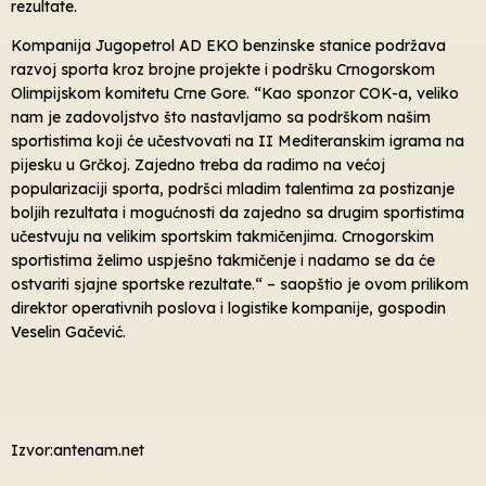
rezultate.
Kompanija Jugopetrol AD EKO benzinske stanice podržava
razvoj sporta kroz brojne projekte i podršku Crnogorskom
Olimpijskom komitetu Crne Gore. “Kao sponzor COK-a, veliko
nam je zadovoljstvo što nastavljamo sa podrškom našim
sportistima koji će učestvovati na II Mediteranskim igrama na
pijesku u Grčkoj. Zajedno treba da radimo na većoj
popularizaciji sporta, podršci mladim talentima za postizanje
boljih rezultata i mogućnosti da zajedno sa drugim sportistima
učestvuju na velikim sportskim takmičenjima. Crnogorskim
sportistima želimo uspješno takmičenje i nadamo se da će
ostvariti sjajne sportske rezultate.“ – saopštio je ovom prilikom
direktor operativnih poslova i logistike kompanije, gospodin
Veselin Gačević.
Izvor:antenam.net