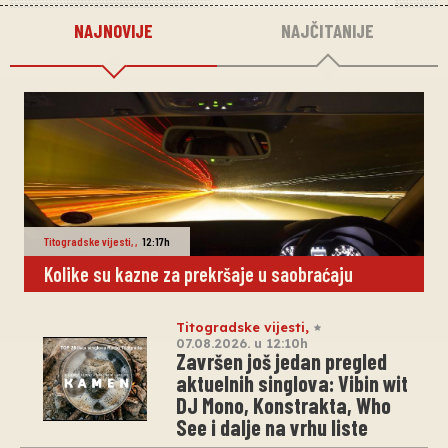
NAJNOVIJE
NAJČITANIJE
Titogradske vijesti
,
,
12:17h
Kolike su kazne za prekršaje u saobraćaju
Titogradske vijesti
,
07.08.2026. u 12:10h
Završen još jedan pregled
aktuelnih singlova: Vibin wit
DJ Mono, Konstrakta, Who
See i dalje na vrhu liste