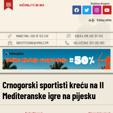
Budimo drugovi:
RAČUNAJTE NA NAS
Slušaj uživo
MARKETING +382 67 470 047
VIBER & SMS 067 311 100
RADIOTITOGRAD@GMAIL.COM
UKLJUČENJE 020 282 090
Crnogorski sportisti kreću na II
Mediteranske igre na pijesku
Radio Titograd
Titogradske vijesti