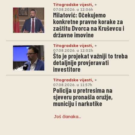
Titogradske vijesti
,
07.08.2026. u 12:06h
Milatović: Očekujemo
konkretne pravne korake za
zaštitu Dvorca na Kruševcu i
državne imovine
Titogradske vijesti
,
07.08.2026. u 12:02h
Što je projekat važniji to treba
detaljnije provjeravati
investitore
Titogradske vijesti
,
07.08.2026. u 11:57h
Policija u pretresima na
sjeveru pronašla oružje,
municiju i narkotike
Još članaka…