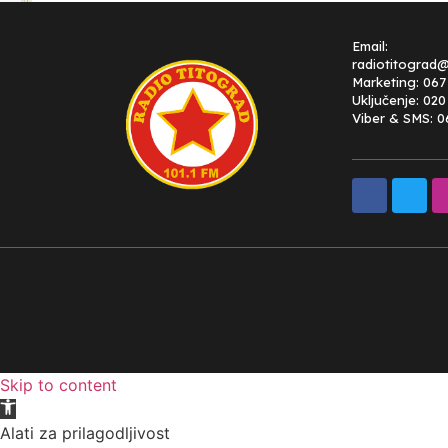
Email:
radiotitograd
Marketing: 067
Uključenje: 02
Viber & SMS: 0
Skip to content
Open toolbar
Alati za prilagodljivost