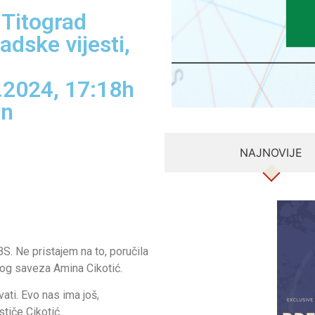
 Titograd
adske vijesti
,
.2024, 17:18h
in
NAJNOVIJE
S. Ne pristajem na to, poručila
og saveza Amina Cikotić.
ati. Evo nas ima još,
tiče Cikotić.