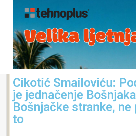
Cikotić Smailoviću: P
je jednačenje Bošnjaka
Bošnjačke stranke, ne 
to