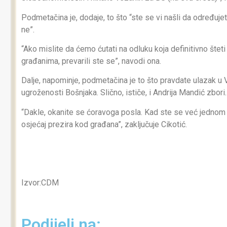
Podmetačina je, dodaje, to što “ste se vi našli da određujete
ne”.
“Ako mislite da ćemo ćutati na odluku koja definitivno šteti 
građanima, prevarili ste se”, navodi ona.
Dalje, napominje, podmetačina je to što pravdate ulazak u 
ugroženosti Bošnjaka. Slično, ističe, i Andrija Mandić zbori.
“Dakle, okanite se ćoravoga posla. Kad ste se već jednom o
osjećaj prezira kod građana”, zaključuje Cikotić.
Izvor:CDM
Podijeli na: