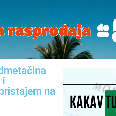
odmetačina
 i
pristajem na