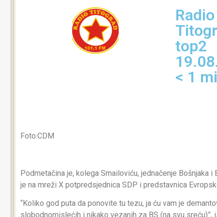
Radio
Titogr
top2
19.08
< 1
m
Foto:CDM
Podmetačina je, kolega Smailoviću, jednačenje Bošnjaka i B
je na mreži X potpredsjednica SDP i predstavnica Evropsk
“Koliko god puta da ponovite tu tezu, ja ću vam je demantov
slobodnomislećih i nikako vezanih za BS (na svu sreću)”, is