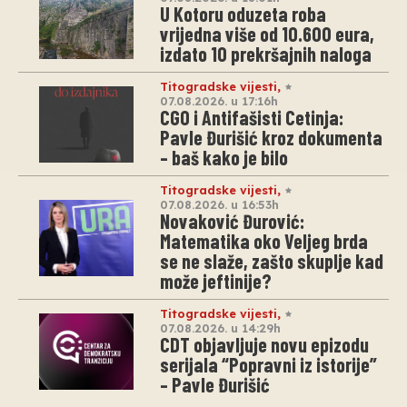
U Kotoru oduzeta roba
vrijedna više od 10.600 eura,
izdato 10 prekršajnih naloga
Titogradske vijesti
,
07.08.2026. u 17:16h
CGO i Antifašisti Cetinja:
Pavle Đurišić kroz dokumenta
– baš kako je bilo
Titogradske vijesti
,
07.08.2026. u 16:53h
Novaković Đurović:
Matematika oko Veljeg brda
se ne slaže, zašto skuplje kad
može jeftinije?
Titogradske vijesti
,
07.08.2026. u 14:29h
CDT objavljuje novu epizodu
serijala “Popravni iz istorije”
– Pavle Đurišić