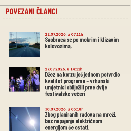
POVEZANI ČLANCI
22.07.2026. u 07:11h
Saobraca se po mokrim i klizavim
kolovozima,
27.07.2026. u 14:11h
Džez na korzu još jednom potvrdio
kvalitet programa – vrhunski
umjetnici obilježili prve dvije
festivalske večeri
30.07.2026. u 05:18h
Zbog planiranih radova na mreži,
bez napajanja električnom
energijom će ostati.