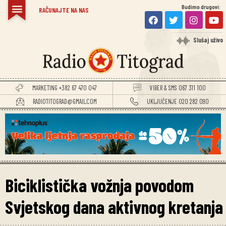
Budimo drugovi:
RAČUNAJTE NA NAS
Slušaj uživo
MARKETING +382 67 470 047
VIBER & SMS 067 311 100
RADIOTITOGRAD@GMAIL.COM
UKLJUČENJE 020 282 090
Biciklistička vožnja povodom
Svjetskog dana aktivnog kretanja