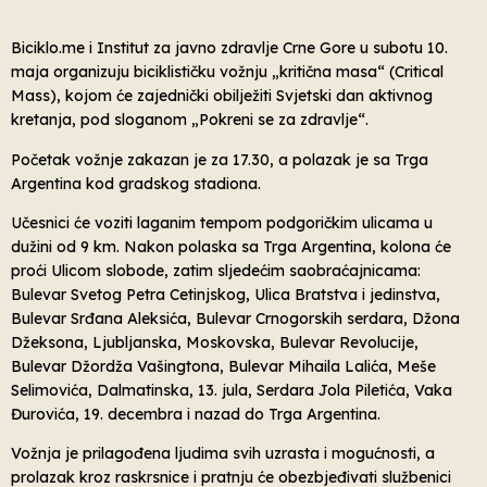
Biciklo.me i Institut za javno zdravlje Crne Gore u subotu 10.
maja organizuju biciklističku vožnju „kritična masa“ (Critical
Mass), kojom će zajednički obilježiti Svjetski dan aktivnog
kretanja, pod sloganom „Pokreni se za zdravlje“.
Početak vožnje zakazan je za 17.30, a polazak je sa Trga
Argentina kod gradskog stadiona.
Učesnici će voziti laganim tempom podgoričkim ulicama u
dužini od 9 km. Nakon polaska sa Trga Argentina, kolona će
proći Ulicom slobode, zatim sljedećim saobraćajnicama:
Bulevar Svetog Petra Cetinjskog, Ulica Bratstva i jedinstva,
Bulevar Srđana Aleksića, Bulevar Crnogorskih serdara, Džona
Džeksona, Ljubljanska, Moskovska, Bulevar Revolucije,
Bulevar Džordža Vašingtona, Bulevar Mihaila Lalića, Meše
Selimovića, Dalmatinska, 13. jula, Serdara Jola Piletića, Vaka
Đurovića, 19. decembra i nazad do Trga Argentina.
Vožnja je prilagođena ljudima svih uzrasta i mogućnosti, a
prolazak kroz raskrsnice i pratnju će obezbjeđivati službenici