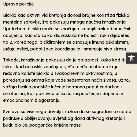
Uprave policije.
Biciklo kao aktivni vid kretanja donosi brojne koristi za fizičko i
mentalno zdravlje, što pokazuju mnoga naučna istraživanja.
Upotrebom bicikla može se značajno smanjiti rizik od hroničnih
oboljenja, kao što su kardiovaskularne bolesti, rak i dijabetes
tip 2. Pored toga, bicikliranjem se osnažuje imunološki sistem,
jačaju mišići, poboljšava koordinacija i smanjuje nivo stresa.
Op
Takođe, istraživanja pokazuju da je gojaznost, kako kod djece
tako i kod odraslih, značajno rjeđa među osobama koje
redovno koriste biciklo u svakodnevnim aktivnostima, u
poređenju sa onima koje vode sedentaran način života. Uz to,
vožnja bicikla podstiče lučenje hormona poput endorfina i
serotonina, koji pozitivno utiču na raspoloženje i doprinose
emocionalnom blagostanju.
Sve ovo su više nego dovoljni razlozi da se sugrađani u subotu
pridruže u obilježavanju Svjetskog dana aktivnog kretanja i
budu dio 88. podgoričke kritične mase.