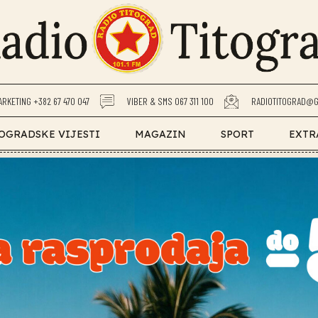
ARKETING +382 67 470 047
VIBER & SMS 067 311 100
RADIOTITOGRAD@G
OGRADSKE VIJESTI
MAGAZIN
SPORT
EXTR