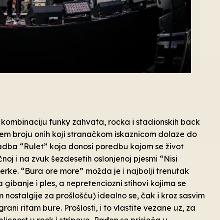
ru kombinaciju funky zahvata, rocka i stadionskih back
ćem broju onih koji stranačkom iskaznicom dolaze do
 skladba “Rulet” koja donosi poredbu kojom se život
čnoj i na zvuk šezdesetih oslonjenoj pjesmi “Nisi
erke. “Bura ore more” možda je i najbolji trenutak
gibanje i ples, a nepretenciozni stihovi kojima se
 nostalgije za prošlošću) idealno se, čak i kroz sasvim
ni ritam bure. Prošlosti, i to vlastite vezane uz, za