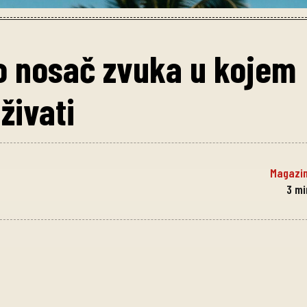
o nosač zvuka u kojem
živati
Magazi
3
mi