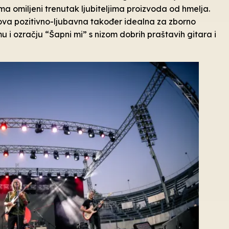
ima omiljeni trenutak ljubiteljima proizvoda od hmelja.
enova pozitivno-ljubavna također idealna za zborno
itmu i ozračju “Šapni mi” s nizom dobrih praštavih gitara i