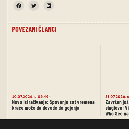
POVEZANI ČLANCI
10.07.2026. u 06:49h
31.07.2026. 
Novo istraživanje: Spavanje sat vremena
Završen još
kraće može da dovede do gojenja
singlova: V
Who See na 