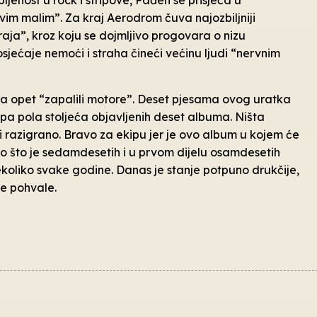
ljenost u rock i stripove, Pađen se prisjeća u
ovim malim”. Za kraj Aerodrom čuva najozbiljniji
raja”, kroz koju se dojmljivo progovara o nizu
sjećaje nemoći i straha čineći većinu ljudi “nervnim
a opet “zapalili motore”. Deset pjesama ovog uratka
ro pa pola stoljeća objavljenih deset albuma. Ništa
i razigrano. Bravo za ekipu jer je ovo album u kojem će
 to što je sedamdesetih i u prvom dijelu osamdesetih
koliko svake godine. Danas je stanje potpuno drukčije,
e pohvale.