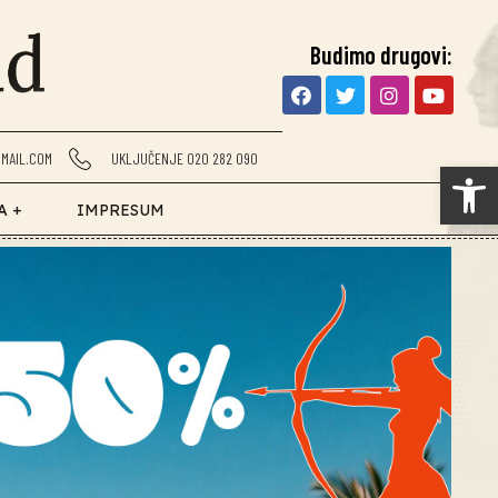
Budimo drugovi:
MAIL.COM
UKLJUČENJE 020 282 090
Op
A +
IMPRESUM