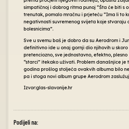
prema procjeni njegovih roditelja, opasnu zaljub
simpatičnoj i dobrog ritma punoj “Šta će biti s 
trenutak, pomalo mračnu i prjeteću “Ima li to k
negativnosti suvremenog svijeta koje stvaraju o
bolesnicima”.
Sve u svemu baš je dobro da su Aerodrom i Jur
definitivno ide u onaj gornji dio njihovih u sko
pretenciozno, sve jednostavno, efektno, plesno 
“starci” itekako uživati. Problem današnjice je
godina prošlog stoljeća ovakvih albuma bilo ne
pa i stoga novi album grupe Aerodrom zaslužuj
Izvor:glas-slavonije.hr
Podijeli na: