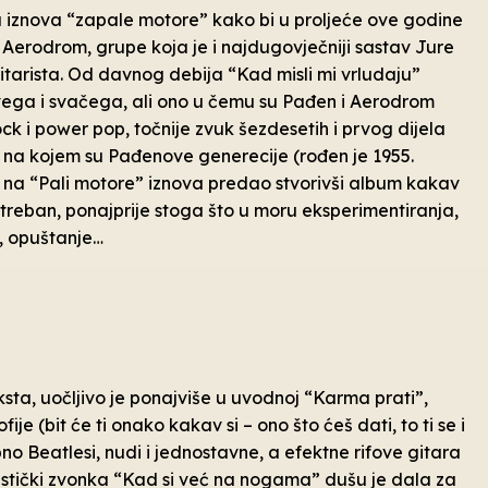
a iznova “zapale motore” kako bi u proljeće ove godine
e Aerodrom, grupe koja je i najdugovječniji sastav Jure
itarista. Od davnog debija “Kad misli mi vrludaju”
 svega i svačega, ali ono u čemu su Pađen i Aerodrom
-rock i power pop, točnije zvuk šezdesetih i prvog dijela
k na kojem su Pađenove generecije (rođen je 1955.
na “Pali motore” iznova predao stvorivši album kakav
reban, ponajprije stoga što u moru eksperimentiranja,
u, opuštanje…
ta, uočljivo je ponajviše u uvodnoj “Karma prati”,
ije (bit će ti onako kakav si – ono što ćeš dati, to ti se i
ebno Beatlesi, nudi i jednostavne, a efektne rifove gitara
ristički zvonka “Kad si već na nogama” dušu je dala za