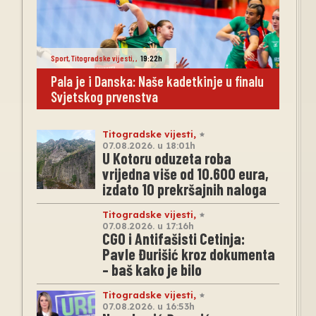
Sport
,
Titogradske vijesti
,
,
19:22h
Pala je i Danska: Naše kadetkinje u finalu
Svjetskog prvenstva
Titogradske vijesti
,
07.08.2026. u 18:01h
U Kotoru oduzeta roba
vrijedna više od 10.600 eura,
izdato 10 prekršajnih naloga
Titogradske vijesti
,
07.08.2026. u 17:16h
CGO i Antifašisti Cetinja:
Pavle Đurišić kroz dokumenta
– baš kako je bilo
Titogradske vijesti
,
07.08.2026. u 16:53h