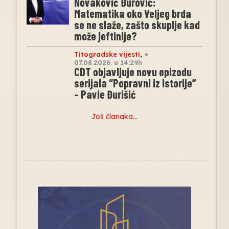
Novaković Đurović:
Matematika oko Veljeg brda
se ne slaže, zašto skuplje kad
može jeftinije?
Titogradske vijesti
,
07.08.2026. u 14:29h
CDT objavljuje novu epizodu
serijala “Popravni iz istorije”
– Pavle Đurišić
Još članaka…