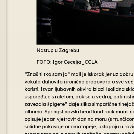
Nastup u Zagrebu
FOTO: Igor Cecelja_CCLA
“Znaš ti tko sam ja” mali je iskorak jer uz dob
vokala duhovito i ironično progovara o sve ve
koristi. Izvan ljubavnih okvira izlazi i solidna
uspoređuje s ruletom, dok se u vedroj, optimisti
zavezala špigete” daje slika simpatične tinejdž
albuma. Springstinovski heartland rock mami na 
opisuje jedan vjetrovit dan na moru (s trunčicom
solidne pokušaje onomatopeje, uklapaju u razigra