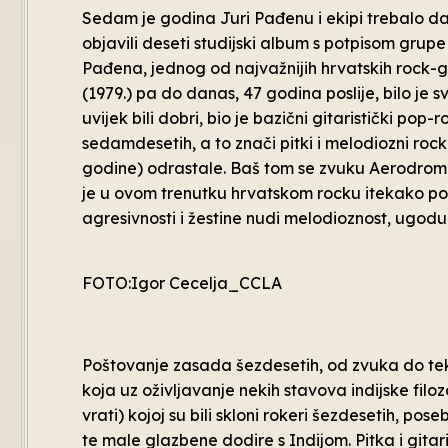
Sedam je godina Juri Pađenu i ekipi trebalo d
objavili deseti studijski album s potpisom grup
Pađena, jednog od najvažnijih hrvatskih rock-g
(1979.) pa do danas, 47 godina poslije, bilo je
uvijek bili dobri, bio je bazični gitaristički pop
sedamdesetih, a to znači pitki i melodiozni roc
godine) odrastale. Baš tom se zvuku Aerodrom 
je u ovom trenutku hrvatskom rocku itekako pot
agresivnosti i žestine nudi melodioznost, ugod
FOTO:Igor Cecelja_CCLA
Poštovanje zasada šezdesetih, od zvuka do teks
koja uz oživljavanje nekih stavova indijske filozof
vrati) kojoj su bili skloni rokeri šezdesetih, pos
te male glazbene dodire s Indijom. Pitka i gita