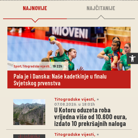
NAJNOVIJE
NAJČITANIJE
Op
Sport
,
Titogradske vijesti
,
,
19:22h
Pala je i Danska: Naše kadetkinje u finalu
Svjetskog prvenstva
Titogradske vijesti
,
07.08.2026. u 18:01h
U Kotoru oduzeta roba
vrijedna više od 10.600 eura,
izdato 10 prekršajnih naloga
Titogradske vijesti
,