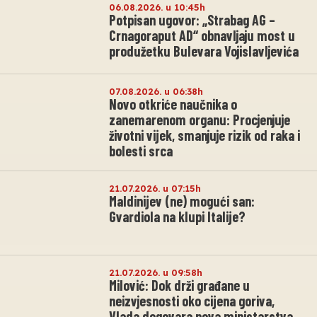
06.08.2026. u 10:45h
Potpisan ugovor: „Strabag AG –
Crnagoraput AD“ obnavljaju most u
produžetku Bulevara Vojislavljevića
07.08.2026. u 06:38h
Novo otkriće naučnika o
zanemarenom organu: Procjenjuje
životni vijek, smanjuje rizik od raka i
bolesti srca
21.07.2026. u 07:15h
Maldinijev (ne) mogući san:
Gvardiola na klupi Italije?
21.07.2026. u 09:58h
Milović: Dok drži građane u
neizvjesnosti oko cijena goriva,
Vlada dogovara nova ministarstva