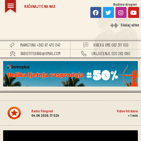
Budimo drugovi:
RAČUNAJTE NA NAS
Slušaj uživo
MARKETING +382 67 470 047
VIBER & SMS 067 311 100
RADIOTITOGRAD@GMAIL.COM
UKLJUČENJE 020 282 090
Radio Titograd
Video hit dana
04.06.2026, 17:52h
< 1
min