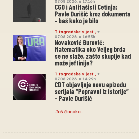
07.08.2026. u 17:16h
CGO i Antifašisti Cetinja:
Pavle Đurišić kroz dokumenta
– baš kako je bilo
Titogradske vijesti
,
07.08.2026. u 16:53h
Novaković Đurović:
Matematika oko Veljeg brda
se ne slaže, zašto skuplje kad
može jeftinije?
Titogradske vijesti
,
07.08.2026. u 14:29h
CDT objavljuje novu epizodu
serijala “Popravni iz istorije”
– Pavle Đurišić
Još članaka…