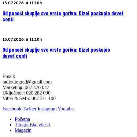
15.07.2026. u 11:10h
Od ponoći skuplje sve vrste goriva: Dizel poskupio devet
centi
15.07.2026. u 11:10h
Od ponoći skuplje sve vrste goriva: Dizel poskupio
devet centi
Email:
radiotitograd@gmail.com
Marketing: 067 470 047
Uključenje: 020 282 090
Viber & SMS: 067 311 100
Facebook
Twitter
Instagram
Youtube
Početna
Titogradske vijesti
Magazin