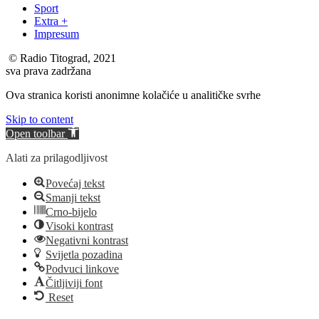
Sport
Extra +
Impresum
© Radio Titograd, 2021
sva prava zadržana
Ova stranica koristi anonimne kolačiće u analitičke svrhe
Skip to content
Open toolbar
Alati za prilagodljivost
Povećaj tekst
Smanji tekst
Crno-bijelo
Visoki kontrast
Negativni kontrast
Svijetla pozadina
Podvuci linkove
Čitljiviji font
Reset