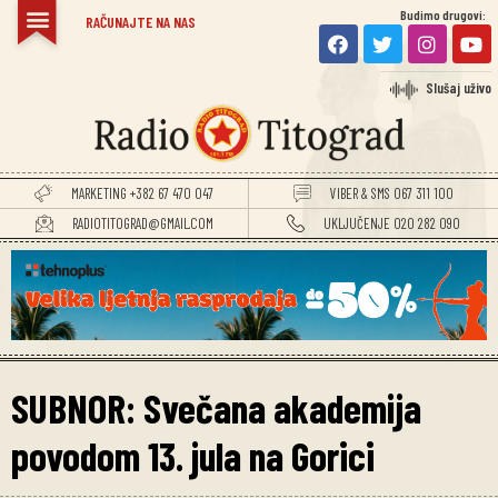
Budimo drugovi:
RAČUNAJTE NA NAS
Slušaj uživo
MARKETING +382 67 470 047
VIBER & SMS 067 311 100
RADIOTITOGRAD@GMAIL.COM
UKLJUČENJE 020 282 090
SUBNOR: Svečana akademija
povodom 13. jula na Gorici