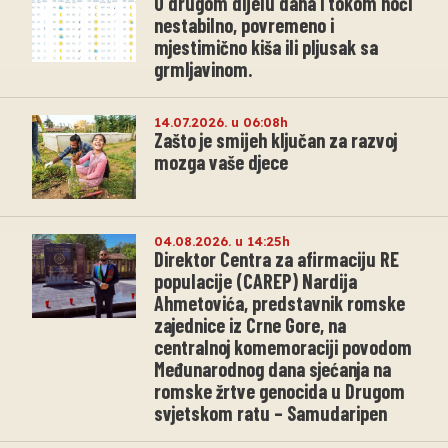
U drugom dijelu dana i tokom noći
nestabilno, povremeno i
mjestimično kiša ili pljusak sa
grmljavinom.
14.07.2026. u 06:08h
Zašto je smijeh ključan za razvoj
mozga vaše djece
04.08.2026. u 14:25h
Direktor Centra za afirmaciju RE
populacije (CAREP) Nardija
Ahmetovića, predstavnik romske
zajednice iz Crne Gore, na
centralnoj komemoraciji povodom
Međunarodnog dana sjećanja na
romske žrtve genocida u Drugom
svjetskom ratu – Samudaripen