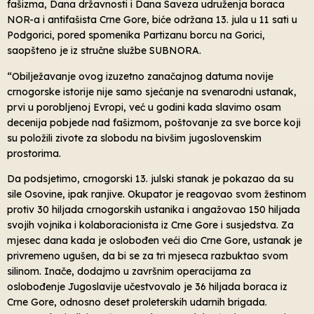
fašizma, Dana državnosti i Dana Saveza udruženja boraca
NOR-a i antifašista Crne Gore, biće održana 13. jula u 11 sati u
Podgorici, pored spomenika Partizanu borcu na Gorici,
saopšteno je iz stručne službe SUBNORA.
“Obilježavanje ovog izuzetno zanačajnog datuma novije
crnogorske istorije nije samo sjećanje na svenarodni ustanak,
prvi u porobljenoj Evropi, već u godini kada slavimo osam
decenija pobjede nad fašizmom, poštovanje za sve borce koji
su položili zivote za slobodu na bivšim jugoslovenskim
prostorima.
Da podsjetimo, crnogorski 13. julski stanak je pokazao da su
sile Osovine, ipak ranjive. Okupator je reagovao svom žestinom
protiv 30 hiljada crnogorskih ustanika i angažovao 150 hiljada
svojih vojnika i kolaboracionista iz Crne Gore i susjedstva. Za
mjesec dana kada je oslobođen veći dio Crne Gore, ustanak je
privremeno ugušen, da bi se za tri mjeseca razbuktao svom
silinom. Inače, dodajmo u završnim operacijama za
oslobođenje Jugoslavije učestvovalo je 36 hiljada boraca iz
Crne Gore, odnosno deset proleterskih udarnih brigada.