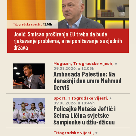
Titogradske vijesti
,
,
12:51h
Jović: Smisao proširenja EU treba da bude
rješavanje problema, a ne ponižavanje susjednih
država
Magazin
,
Titogradske vijesti
,
09.08.2026. u 12:05h
Ambasada Palestine: Na
današnji dan umro Mahmud
Derviš
Sport
,
Titogradske vijesti
,
09.08.2026. u 10:49h
Policajke Nataša Jeftić i
Selma Ličina svjetske
šampionke u džiu-džicuu
Titogradske vijesti
,