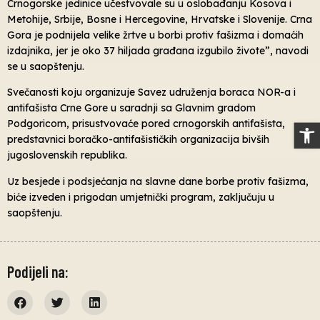
Crnogorske jedinice učestvovale su u oslobađanju Kosova i
Metohije, Srbije, Bosne i Hercegovine, Hrvatske i Slovenije. Crna
Gora je podnijela velike žrtve u borbi protiv fašizma i domaćih
izdajnika, jer je oko 37 hiljada građana izgubilo živote”, navodi
se u saopštenju.
Svečanosti koju organizuje Savez udruženja boraca NOR-a i
antifašista Crne Gore u saradnji sa Glavnim gradom
Op
Podgoricom, prisustvovaće pored crnogorskih antifašista,
predstavnici boračko-antifašističkih organizacija bivših
jugoslovenskih republika.
Uz besjede i podsjećanja na slavne dane borbe protiv fašizma,
biće izveden i prigodan umjetnički program, zaključuju u
saopštenju.
Podijeli na: