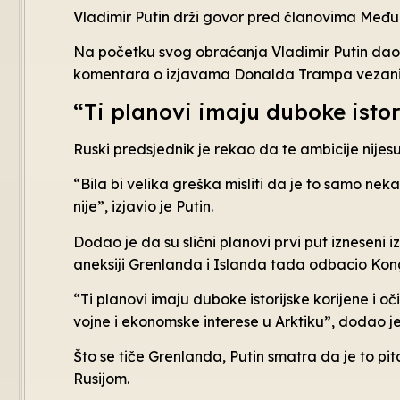
Vladimir Putin drži govor pred članovima Međ
Na početku svog obraćanja Vladimir Putin dao j
komentara o izjavama Donalda Trampa vezani
“Ti planovi imaju duboke istor
Ruski predsjednik je rekao da te ambicije nijesu 
“Bila bi velika greška misliti da je to samo nek
nije”, izjavio je Putin.
Dodao je da su slični planovi prvi put izneseni i
aneksiji Grenlanda i Islanda tada odbacio Kon
“Ti planovi imaju duboke istorijske korijene i oč
vojne i ekonomske interese u Arktiku”, dodao je
Što se tiče Grenlanda, Putin smatra da je to pi
Rusijom.