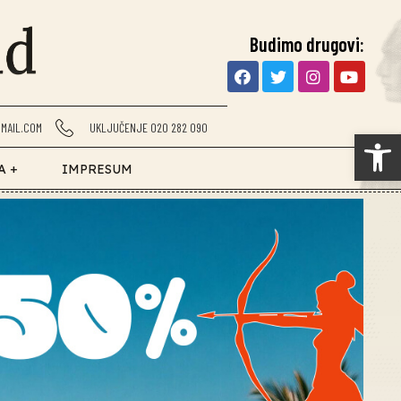
Budimo drugovi:
MAIL.COM
UKLJUČENJE 020 282 090
Op
A +
IMPRESUM