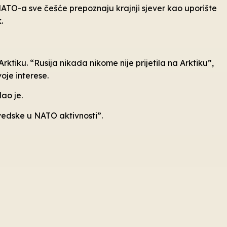
NATO-a sve češće prepoznaju krajnji sjever kao uporište
.
Arktiku. “Rusija nikada nikome nije prijetila na Arktiku”,
voje interese.
dao je.
Švedske u NATO aktivnosti”.