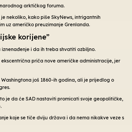
unarodnog arktičkog foruma.
e nekoliko, kako piše SkyNews, intrigantnih
m uz američko preuzimanje Grenlanda.
ijske korijene”
iznenađenje i da ih treba shvatiti ozbiljno.
a ekscentrična priča nove američke administracije, jer
z Washingtona još 1860-ih godina, ali je prijedlog o
gres.
ito je da će SAD nastaviti promicati svoje geopolitičke,
.
tanje koje se tiče dviju država i da nema nikakve veze s