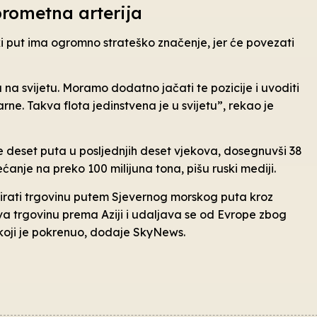
prometna arterija
ki put ima ogromno strateško značenje, jer će povezati
na svijetu. Moramo dodatno jačati te pozicije i uvoditi
ne. Takva flota jedinstvena je u svijetu”, rekao je
e deset puta u posljednjih deset vjekova, dosegnuvši 38
ćanje na preko 100 milijuna tona, pišu ruski mediji.
ivirati trgovinu putem Sjevernog morskog puta kroz
a trgovinu prema Aziji i udaljava se od Evrope zbog
koji je pokrenuo, dodaje SkyNews.