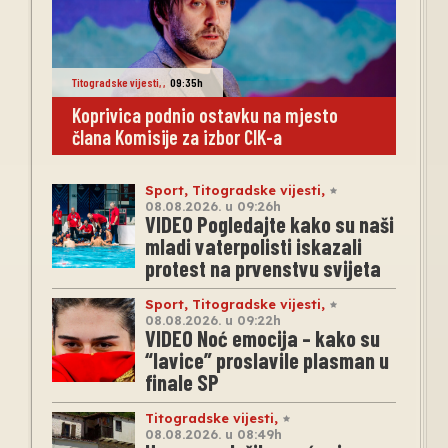
Titogradske vijesti
,
,
09:35h
Koprivica podnio ostavku na mjesto
člana Komisije za izbor CIK-a
Sport
,
Titogradske vijesti
,
08.08.2026. u 09:26h
VIDEO Pogledajte kako su naši
mladi vaterpolisti iskazali
protest na prvenstvu svijeta
Sport
,
Titogradske vijesti
,
08.08.2026. u 09:22h
VIDEO Noć emocija – kako su
“lavice” proslavile plasman u
finale SP
Titogradske vijesti
,
08.08.2026. u 08:49h