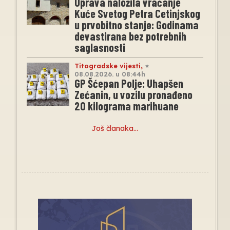
Uprava naložila vraćanje
Kuće Svetog Petra Cetinjskog
u prvobitno stanje: Godinama
devastirana bez potrebnih
saglasnosti
Titogradske vijesti
,
08.08.2026. u 08:44h
GP Šćepan Polje: Uhapšen
Zećanin, u vozilu pronađeno
20 kilograma marihuane
Još članaka…