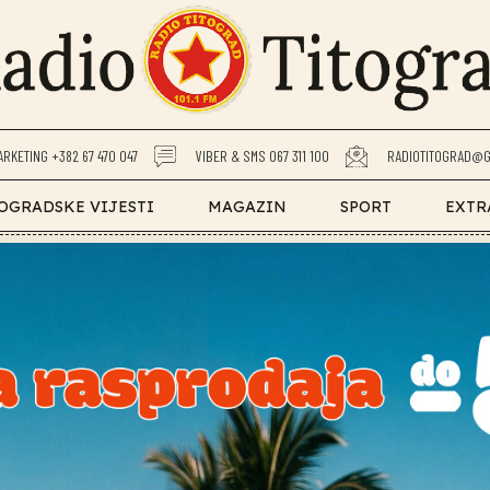
ARKETING +382 67 470 047
VIBER & SMS 067 311 100
RADIOTITOGRAD@G
OGRADSKE VIJESTI
MAGAZIN
SPORT
EXTR