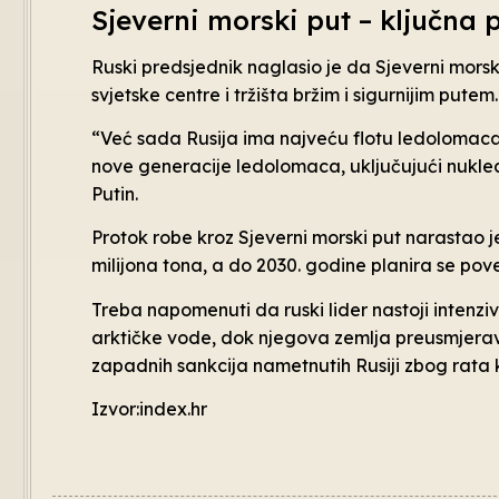
Sjeverni morski put – ključna 
Ruski predsjednik naglasio je da Sjeverni mors
svjetske centre i tržišta bržim i sigurnijim putem.
“Već sada Rusija ima najveću flotu ledolomaca 
nove generacije ledolomaca, uključujući nuklear
Putin.
Protok robe kroz Sjeverni morski put narastao j
milijona tona, a do 2030. godine planira se pove
Treba napomenuti da ruski lider nastoji intenz
arktičke vode, dok njegova zemlja preusmjerav
zapadnih sankcija nametnutih Rusiji zbog rata 
Izvor:index.hr