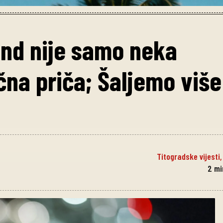
and nije samo neka
na priča; Šaljemo više
Titogradske vijesti
2
mi