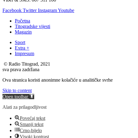
Facebook
Twitter
Instagram
Youtube
Početna
Titogradske vijesti
Magazin
Sport
Extra +
Impresum
© Radio Titograd, 2021
sva prava zadržana
Ova stranica koristi anonimne kolačiće u analitičke svrhe
Skip to content
Open toolbar
Alati za prilagodljivost
Povećaj tekst
Smanji tekst
Crno-bijelo
Visoki kontrast