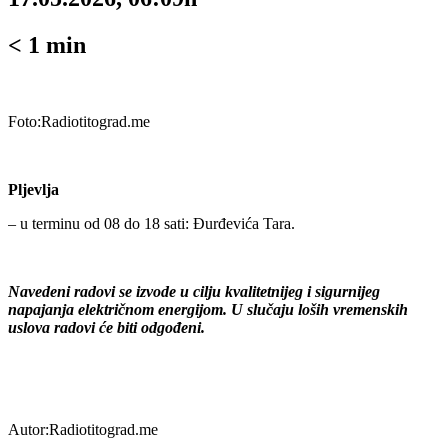
< 1
min
Foto:Radiotitograd.me
Pljevlja
– u terminu od 08 do 18 sati: Đurđevića Tara.
Navedeni radovi se izvode u cilju kvalitetnijeg i sigurnijeg
napajanja električnom energijom. U slučaju loših vremenskih
uslova radovi će biti odgođeni.
Autor:Radiotitograd.me