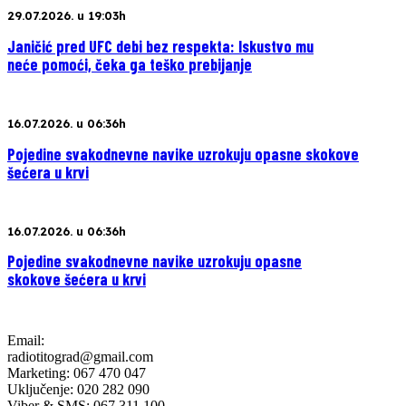
29.07.2026. u 19:03h
Janičić pred UFC debi bez respekta: Iskustvo mu
neće pomoći, čeka ga teško prebijanje
16.07.2026. u 06:36h
Pojedine svakodnevne navike uzrokuju opasne skokove
šećera u krvi
16.07.2026. u 06:36h
Pojedine svakodnevne navike uzrokuju opasne
skokove šećera u krvi
Email:
radiotitograd@gmail.com
Marketing: 067 470 047
Uključenje: 020 282 090
Viber & SMS: 067 311 100