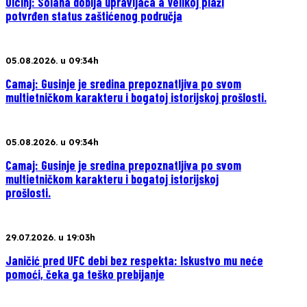
Ulcinj: Solana dobija upravljača a Velikoj plaži
potvrđen status zaštićenog područja
05.08.2026. u 09:34h
Camaj: Gusinje je sredina prepoznatljiva po svom
multietničkom karakteru i bogatoj istorijskoj prošlosti.
05.08.2026. u 09:34h
Camaj: Gusinje je sredina prepoznatljiva po svom
multietničkom karakteru i bogatoj istorijskoj
prošlosti.
29.07.2026. u 19:03h
Janičić pred UFC debi bez respekta: Iskustvo mu neće
pomoći, čeka ga teško prebijanje