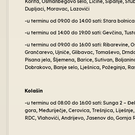
Korita, Osmanbegovo selo, Ličine, Sipanje, Stub
Dupljaci, Moravac, Lazovići
-u terminu od 09:00 do 14:00 sati: Stara bolnic
-u terminu od 14:00 do 19:00 sati: Gevčina, Tust
-u terminu od 09:00 do 16:00 sati: Ribarevine, Os
Grančarevo, Ujniče, Glibavac, Tomaševo, Drndar
Pisana jela, Šljemena, Barice, Sutivan, Boljanina,
Dobrakovo, Banje selo, Lješnica, Požeginja, Ras
Kolašin
-u terminu od 08:00 do 16:00 sati: Sunga 2 – Đ
gora, Međuriječje, Cerovica, Trešnjica, Liješnj
RDC, Vlahovići, Andrijevo, Jasenov do, Gornja 