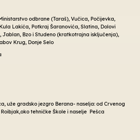
 Ministarstvo odbrane (Taraš), Vučica, Počijevka,
Kula Lakića, Potkraj Šaranovića, Slatina, Dolovi
 Jablan, Bzo i Studeno (kratkotrajna isključenja),
Šabov Krug, Donje Selo
a
vca, uže gradsko jezgro Berana- naselja: od Crvenog
 Roibjak,oko tehničke Škole i naselje Pešca