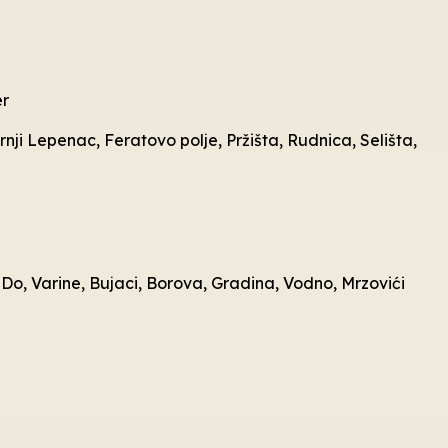
er
rnji Lepenac, Feratovo polje, Pržišta, Rudnica, Selišta,
ni Do, Varine, Bujaci, Borova, Gradina, Vodno, Mrzovići