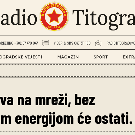
ARKETING +382 67 470 047
VIBER & SMS 067 311 100
RADIOTITOGRAD@G
OGRADSKE VIJESTI
MAGAZIN
SPORT
EXTR
va na mreži, bez
m energijom će ostati.