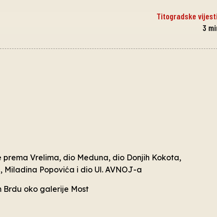
Titogradske vijest
3
mi
ke prema Vrelima, dio Meduna, dio Donjih Kokota,
ć, Miladina Popovića i dio Ul. AVNOJ-a
 Brdu oko galerije Most