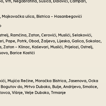
o, Vrh, Negobratina, Sušica, Đalovići, Čampari,
a, Mojkovačka ulica, Bistrica – Hasanbegovići
o
trelj, Ramčina, Zaton, Cerovići, Muslići, Selakovići,
i, Pape, Potrk, Obod, Žaljevo, Lijeska, Galica, Sokolac,
 Zaton – Klinac, Kaševari, Muslići, Prijelozi, Ostrelj,
ovo, Barice Kostići
ekići, Mujića Rečine, Moračka Bistrica, Jasenova, Ocka
e, Bogutov do, Mrtvo Duboko, Bulje, Andrijevo, Smolice,
Rovca, Višnje, Velje Duboko, Trmanje