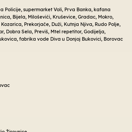
da Policije, supermarket Voli, Prva Banka, kafana
ica, Bijela, Miloševići, Kruševice, Gradac, Mokro,
Kozarica, Prekorjače, Duži, Kutnja Njiva, Rudo Polje,
r, Dobra Sela, Previš, Mtel repetitor, Godijelja,
 Bukovica, fabrika vode Diva u Donjoj Bukovici, Borovac
kovac
dio Žirovnice