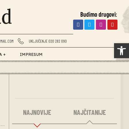
Budimo drugovi:
MAIL.COM
UKLJUČENJE 020 282 090
Op
A +
IMPRESUM
NAJNOVIJE
NAJČITANIJE