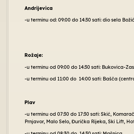
Andrijevica
-u terminu od: 09:00 do 14:30 sati: dio sela Boži
Rožaje:
-u terminu od 09:00 do 14:30 sati: Bukovica-Za
-u terminu od 11:00 do 14:00 sati: Bašča (central
Plav
-u terminu od 07:30 do 17:30 sati: Skić, Komarač
Prnjavor, Malo Selo, Đurička Rijeka, Ski Lift, Ho
-u terminu od 08:30 do 14:30 sati: Mašnica