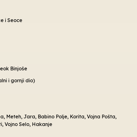
će i Seoce
seok Binjoše
ni i gornji dio)
a, Meteh, Jara, Babino Polje, Korita, Vojna Pošta,
ti, Vojno Selo, Hakanje