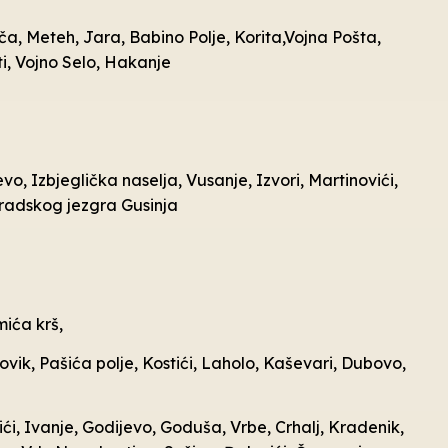
ča, Meteh, Jara, Babino Polje, Korita,Vojna Pošta,
ti, Vojno Selo, Hakanje
vo, Izbjeglička naselja, Vusanje, Izvori, Martinovići,
 gradskog jezgra Gusinja
mića krš,
ovik, Pašića polje, Kostići, Laholo, Kaševari, Dubovo,
ći, Ivanje, Godijevo, Goduša, Vrbe, Crhalj, Kradenik,