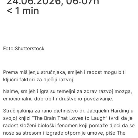
24.06.2026, 06:07h
< 1
min
Foto:Shutterstock
Prema mišljenju stručnjaka, smijeh i radost mogu biti
ključni faktori za dječiji razvoj.
Naime, smijeh i igra su temeljni za zdrav razvoj mozga,
emocionalnu dobrobit i društveno povezivanje.
Stručnjakinja za rano djetinjstvo dr. Jacquelin Harding u
svojoj knjizi “The Brain That Loves to Laugh” tvrdi da je
radost složeni biološki fenomen koji pomaže djeci da se
nose sa stresom i izgrade otpornije umove, piše The