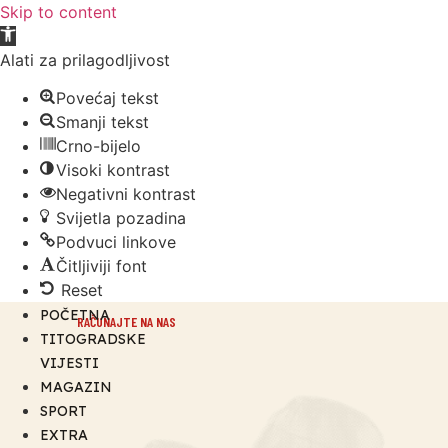
Skip to content
Open toolbar
Alati za prilagodljivost
Povećaj tekst
Smanji tekst
Crno-bijelo
Visoki kontrast
Negativni kontrast
Svijetla pozadina
Podvuci linkove
Čitljiviji font
Reset
POČETNA
RAČUNAJTE NA NAS
TITOGRADSKE
VIJESTI
MAGAZIN
SPORT
EXTRA