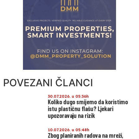
POVEZANI ČLANCI
30.07.2026. u 05:36h
Koliko dugo smijemo da koristimo
istu plastičnu flašu? Ljekari
upozoravaju na rizik
10.07.2026. u 05:48h
Zbog planiranih radova na mreži,