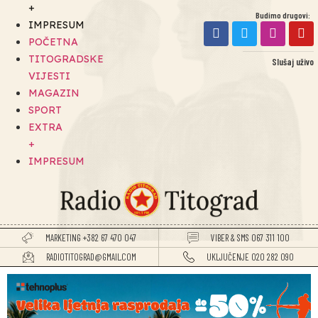
+
Budimo drugovi:
IMPRESUM
POČETNA
TITOGRADSKE
Slušaj uživo
VIJESTI
MAGAZIN
SPORT
EXTRA
+
IMPRESUM
MARKETING +382 67 470 047
VIBER & SMS 067 311 100
RADIOTITOGRAD@GMAIL.COM
UKLJUČENJE 020 282 090