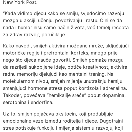
New York Post.
“Kada vidimo djecu kako se smiju, svjedočimo razvoju
mozga u akciji, učenju, povezivanju i rastu. Čini se da
nada i humor nisu samo način života, već temelj recepta
za zdrav razvoj”, poručila je.
Kako navodi, smijeh aktivira moždane mreže, uključujući
motoričke regije i prefrontalni korteks, mnogo prije
nego što djeca nauče govoriti. Smijeh pomaže mozgu
da razriješi sukobljene ideje, potiče kreativnost, aktivira
radnu memoriju djelujući kao mentalni trening. Na
molekularnom nivou, smijeh mijenja unutrašnju hemiju
smanjujući hormone stresa poput kortizola i adrenalina.
Također, povećava “hemikalije sreće” poput dopamina,
serotonina i endorfina.
Uz to, smijeh pojačava oksitocin, koji produbljuje
emocionalne veze između roditelja i djece. Dugotrajni
stres potiskuje funkciju i mijenja sistem u razvoju, koji