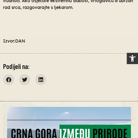
trudnoći. Ako osjećate ekstremnu slabost, vrtoglavicu ili ubrzan
rad srca, razgovarajte s ljekarom.
Izvor:DAN
Op
Podijeli na: