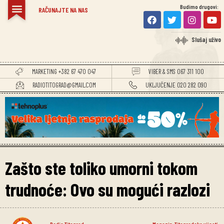
Budimo drugovi:
RAČUNAJTE NA NAS
Slušaj uživo
MARKETING +382 67 470 047
VIBER & SMS 067 311 100
RADIOTITOGRAD@GMAIL.COM
UKLJUČENJE 020 282 090
Zašto ste toliko umorni tokom
trudnoće: Ovo su mogući razlozi
Radio Titograd
Magazin
,
Titogradske vijesti
,