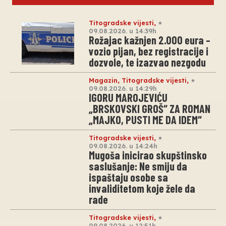
Titogradske vijesti
,
09.08.2026. u 14:39h
Rožajac kažnjen 2.000 eura –
vozio pijan, bez registracije i
dozvole, te izazvao nezgodu
Magazin
,
Titogradske vijesti
,
09.08.2026. u 14:29h
IGORU MAROJEVIĆU
„BRSKOVSKI GROŠ“ ZA ROMAN
„MAJKO, PUSTI ME DA IDEM“
Titogradske vijesti
,
09.08.2026. u 14:24h
Mugoša inicirao skupštinsko
saslušanje: Ne smiju da
ispaštaju osobe sa
invaliditetom koje žele da
rade
Titogradske vijesti
,
09.08.2026. u 12:51h