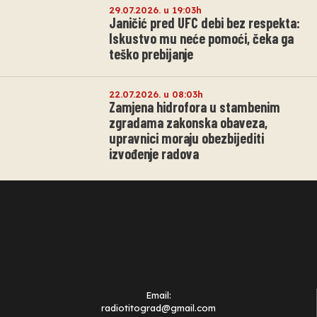
29.07.2026. u 19:03h
Janičić pred UFC debi bez respekta:
Iskustvo mu neće pomoći, čeka ga
teško prebijanje
22.07.2026. u 08:03h
Zamjena hidrofora u stambenim
zgradama zakonska obaveza,
upravnici moraju obezbijediti
izvođenje radova
Email:
radiotitograd@gmail.com