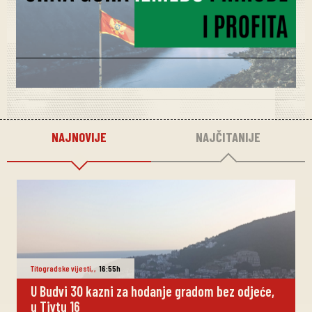
NAJNOVIJE
NAJČITANIJE
Titogradske vijesti
,
,
16:55h
U Budvi 30 kazni za hodanje gradom bez odjeće,
u Tivtu 16