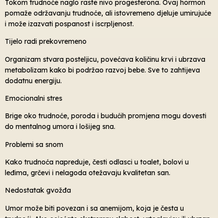
Tokom trudnoće naglo raste nivo progesterona. Ovaj hormon
pomaže održavanju trudnoće, ali istovremeno djeluje umirujuće
i može izazvati pospanost i iscrpljenost.
Tijelo radi prekovremeno
Organizam stvara posteljicu, povećava količinu krvi i ubrzava
metabolizam kako bi podržao razvoj bebe. Sve to zahtijeva
dodatnu energiju.
Emocionalni stres
Brige oko trudnoće, poroda i budućih promjena mogu dovesti
do mentalnog umora i lošijeg sna.
Problemi sa snom
Kako trudnoća napreduje, česti odlasci u toalet, bolovi u
leđima, grčevi i nelagoda otežavaju kvalitetan san.
Nedostatak gvožđa
Umor može biti povezan i sa anemijom, koja je česta u