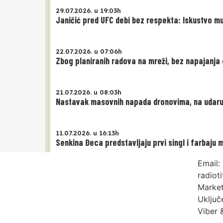
29.07.2026. u 19:03h
Janičić pred UFC debi bez respekta: Iskustvo m
22.07.2026. u 07:06h
Zbog planiranih radova na mreži, bez napajanja 
21.07.2026. u 08:03h
Nastavak masovnih napada dronovima, na udaru vel
11.07.2026. u 16:13h
Senkina Đeca predstavljaju prvi singl i farbaju 
Email:
radiot
Market
Uključ
Viber 