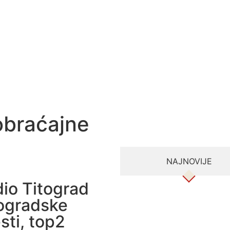
obraćajne
NAJNOVIJE
io Titograd
ogradske
esti
,
top2