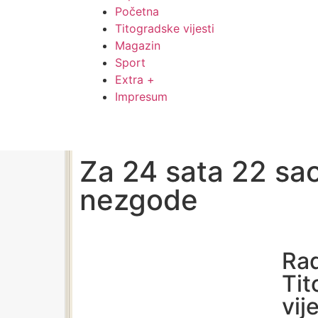
Početna
Titogradske vijesti
Magazin
Sport
Extra +
Impresum
Za 24 sata 22 sa
nezgode
Rad
Tit
vij