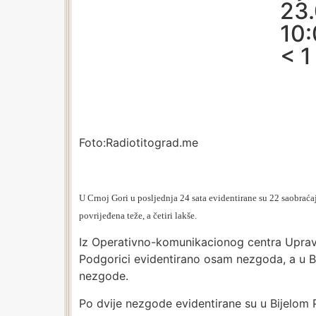
23.
10
< 1
Foto:Radiotitograd.me
U Crnoj Gori u posljednja 24 sata evidentirane su 22 saobrać
povrijeđena teže, a četiri lakše.
Iz Operativno-komunikacionog centra Uprave 
Podgorici evidentirano osam nezgoda, a u Ba
nezgode.
Po dvije nezgode evidentirane su u Bijelom Po