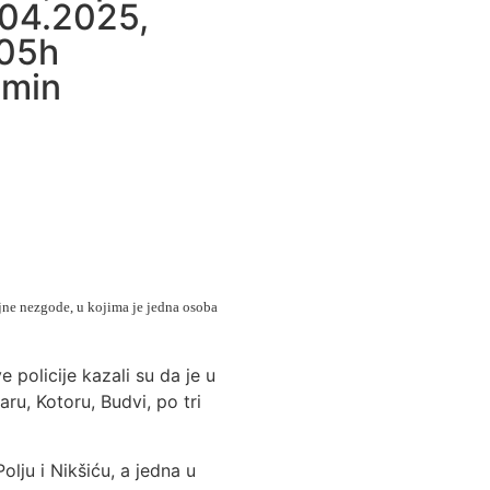
04.2025,
:05h
min
ajne nezgode, u kojima je jedna osoba
policije kazali su da je u
ru, Kotoru, Budvi, po tri
lju i Nikšiću, a jedna u