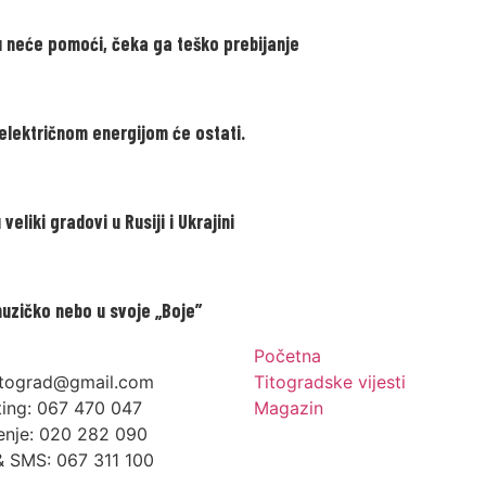
u neće pomoći, čeka ga teško prebijanje
električnom energijom će ostati.
iki gradovi u Rusiji i Ukrajini
muzičko nebo u svoje „Boje”
Početna
itograd@gmail.com
Titogradske vijesti
ing: 067 470 047
Magazin
enje: 020 282 090
& SMS: 067 311 100