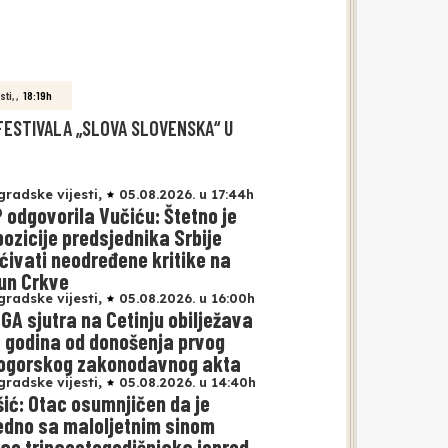
sti
,
,
18:19h
FESTIVALA „SLOVA SLOVENSKA“ U
gradske vijesti
,
05.08.2026. u 17:44h
 odgovorila Vučiću: Štetno je
pozicije predsjednika Srbije
ćivati neodređene kritike na
un Crkve
gradske vijesti
,
05.08.2026. u 16:00h
GA sjutra na Cetinju obilježava
 godina od donošenja prvog
ogorskog zakonodavnog akta
gradske vijesti
,
05.08.2026. u 14:40h
šić: Otac osumnjičen da je
edno sa maloljetnim sinom
ao trinaestogodišnjaka ispred