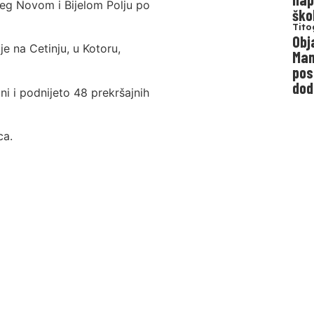
ceg Novom i Bijelom Polju po
ško
Tito
Obj
e na Cetinju, u Kotoru,
Man
pos
dod
i i podnijeto 48 prekršajnih
ca.