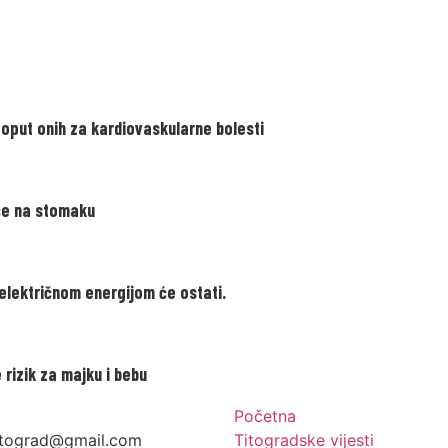
oput onih za kardiovaskularne bolesti
će na stomaku
električnom energijom će ostati.
rizik za majku i bebu
Početna
itograd@gmail.com
Titogradske vijesti