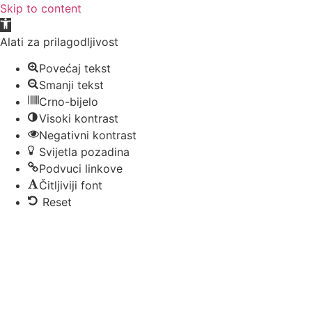
Skip to content
Open toolbar
Alati za prilagodljivost
Povećaj tekst
Smanji tekst
Crno-bijelo
Visoki kontrast
Negativni kontrast
Svijetla pozadina
Podvuci linkove
Čitljiviji font
Reset