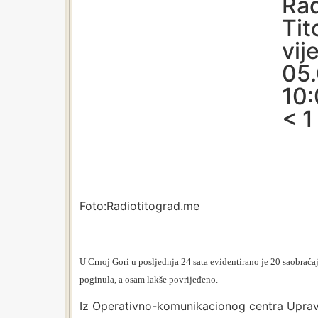
Rad
Tit
vij
05.
10
< 1
Foto:Radiotitograd.me
U Crnoj Gori u posljednja 24 sata evidentirano je 20 saobraća
poginula, a osam lakše povrijeđeno.
Iz Operativno-komunikacionog centra Uprave 