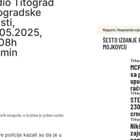
io Titograd
ogradske
esti
,
05.2025,
Magazin
,
Titogradske vije
:08h
ŠESTO IZDANJE 
MOJKOVCU
min
Tito
MCP
sa 
upu
rač
Tito
STE
230
crn
jnih nezgoda, u kojima je jedna osoba
Tito
Nik
zaj
policije kazali su da je u
nap