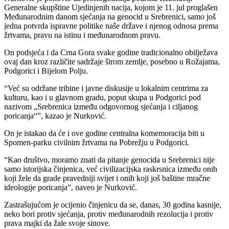
Generalne skupštine Ujedinjenih nacija, kojom je 11. jul proglašen
Međunarodnim danom sjećanja na genocid u Srebrenici, samo još
jedna potvrda ispravne politike naše države i njenog odnosa prema
žrtvama, pravu na istinu i međunarodnom pravu.
On podsjeća i da Crna Gora svake godine tradicionalno obilježava
ovaj dan kroz različite sadržaje širom zemlje, posebno u Rožajama,
Podgorici i Bijelom Polju.
“Već su održane tribine i javne diskusije u lokalnim centrima za
kulturu, kao i u glavnom gradu, poput skupa u Podgorici pod
nazivom „Srebrenica između odgovornog sjećanja i ciljanog
poricanja“”, kazao je Nurković.
On je istakao da će i ove godine centralna komemoracija biti u
Spomen-parku civilnim žrtvama na Pobrežju u Podgorici.
“Kao društvo, moramo znati da pitanje genocida u Srebrenici nije
samo istorijska činjenica, već civilizacijska raskrsnica između onih
koji žele da grade pravedniji svijet i onih koji još baštine mračne
ideologije poricanja”, naveo je Nurković.
Zastrašujućom je ocijenio činjenicu da se, danas, 30 godina kasnije,
neko bori protiv sjećanja, protiv međunarodnih rezolucija i protiv
prava majki da žale svoje sinove.