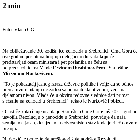
2
min
Foto: Vlada CG
Na obilježavanje 30. godišnjice genocida u Srebrenici, Crna Gora će
ove godine poslati najbrojniju delegaciju do sada koju će
predstavljati osam ministara i pet poslanika na čelu sa
potpredsjednicima Vlade
Ervinom Ibrahimovićem
i Skupštine
Mirsadom Nurkovićem
.
“To je pokazatelj jasnog izraza državne politike i volje da se odnos
prema ovom pitanju ne zadrži samo na deklarativnom, već i na
djelatnom nivou. Vlada će u okviru redovne sjednice dati primat
sjećanju na genocid u Srebrenici”, rekao je Nurković Pobjedi.
On ističe kako činjenica da je Skupština Crne Gore još 2021. godine
usvojila Rezoluciju o genocidu u Srebrenici, potvrđuje da naša
zemlja ima jasan, dosljedan i nedvosmislen stav kada je riječ o ovom
pitanju.
Nurković je ponovio da prošlogodišnja podrška Rezoluciji