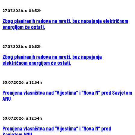
27.07.2026. u 06:32h
Zbog planiranih radova na mreži, bez napajanja električnom
energijom će ostati.
27.07.2026. u 06:32h
Zbog planiranih radova na mreži, bez napajanja
električnom energijom će ostati.
30.07.2026. u 12:34h
Promjena vlasništva nad “Vijestima” i “Nova M” pred Savjetom
AMU
30.07.2026. u 12:34h
Promjena vlasništva nad “Vijestima” i “Nova M” pred
Savjetom AMU