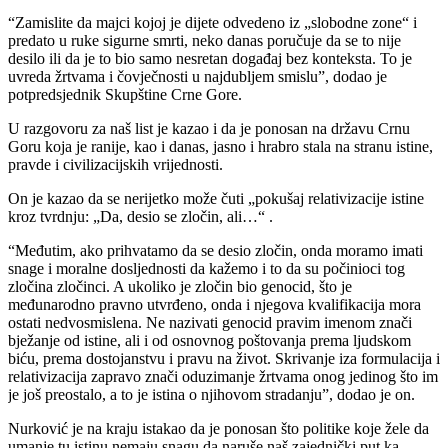
“Zamislite da majci kojoj je dijete odvedeno iz „slobodne zone“ i
predato u ruke sigurne smrti, neko danas poručuje da se to nije
desilo ili da je to bio samo nesretan događaj bez konteksta. To je
uvreda žrtvama i čovječnosti u najdubljem smislu”, dodao je
potpredsjednik Skupštine Crne Gore.
U razgovoru za naš list je kazao i da je ponosan na državu Crnu
Goru koja je ranije, kao i danas, jasno i hrabro stala na stranu istine,
pravde i civilizacijskih vrijednosti.
On je kazao da se nerijetko može čuti „pokušaj relativizacije istine
kroz tvrdnju: „Da, desio se zločin, ali…“ .
“Međutim, ako prihvatamo da se desio zločin, onda moramo imati
snage i moralne dosljednosti da kažemo i to da su počinioci tog
zločina zločinci. A ukoliko je zločin bio genocid, što je
međunarodno pravno utvrđeno, onda i njegova kvalifikacija mora
ostati nedvosmislena. Ne nazivati genocid pravim imenom znači
bježanje od istine, ali i od osnovnog poštovanja prema ljudskom
biću, prema dostojanstvu i pravu na život. Skrivanje iza formulacija i
relativizacija zapravo znači oduzimanje žrtvama onog jedinog što im
je još preostalo, a to je istina o njihovom stradanju”, dodao je on.
Nurković je na kraju istakao da je ponosan što politike koje žele da
umanje tu istinu nemaju snagu da naruše naš zajednički put ka