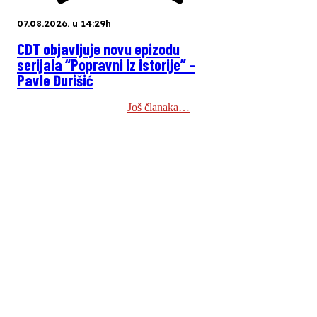
07.08.2026. u 14:29h
CDT objavljuje novu epizodu
serijala “Popravni iz istorije” –
Pavle Đurišić
Još članaka…