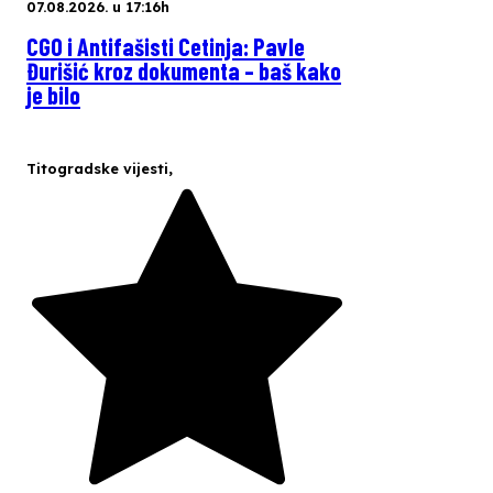
07.08.2026. u 17:16h
CGO i Antifašisti Cetinja: Pavle
Đurišić kroz dokumenta – baš kako
je bilo
Titogradske vijesti
,