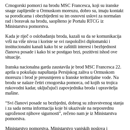
Crnogorski pomorci na brodu MSC Francesca, koji su iranske
snage zaplijenile u Ormuskom moreuzu, dobro su, imaju kontakt
sa porodicama i obezbijeđeni su im osnovni uslovi za normalan
rad i boravak na brodu, saopšteno je Portalu RTCG iz
Ministarstva pomorstva.
Kada je riječ o oslobađanju broda, kazali su da se komunikacija
vrši na više nivoa i koriste se svi raspoloživi diplomatski i
institucionalni kanali kako bi se zaštitili interesi i bezbjednost
članova posade i kako bi se postigao brzi, pozitivni ishod ove
situacije.
Iranska nacionalna garda zaustavila je brod MSC Francesca 22.
aprila u pokušaju napuštanja Persijskog zaliva u Ormuskom
moreuzu i brod je preusmjeren u Iranske teritorijalne vode. Na
brodu se nalaze četiri crnogorska pomorca, od kojih su trojica
rukovodni kadar, uključujući zapovjednika broda i upravitelja
mašine.
“Svi članovi posade su bezbjedni, dobrog su zdravstvenog stanja
i za sada nema informacija koje bi ukazivale na neposrednu
ugroženost njihove sigurnosti”, rečeno nam je iz Ministarstva
pomorstva.
Ministarstvo pomorstva, Ministarstvo vanjskih poslova i