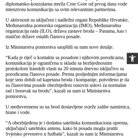
diplomatsko-konzularna mreža Crne Gore od prvog dana vode
intenzivnu komunikaciju sa svim relevantnim partnerima.
U aktivnosti su uključeni i nadležni organi Republike Hrvatske,
Međunarodna pomorska organizacija (IMO), Međunarodna
organizacija rada (ILO), država zastave broda – Panama, kao i
matične države ostalih članova posade.
Iz Ministarstva pomorstva saopštili su nam nove detalje.
Open 
“Kada je riječ o kontaktu sa posadom i njihovim porodicama,
komunikacija je ograničena u skladu sa bezbjednosnim
protokolom Iranskih vlasti na 20 minuta dnevno isključivo sa
porodicama članova posade. Prema posljednjim informacijama
koje smo dobili od kapetana broda i kompanije, potvrđeno je da
su članovima posade obezbijeđeni osnovni uslovi za normalan
rad i boravak na brodu”, kazali su nam iz Ministarstva
pomorstva,
U međuvremenu su na brod dostavljene svježe zalihe namirnica,
hrane i vode.
“A obezbijeđena je i dodatna satelitska komunikaciona oprema,
uključujući satelitsku antenu, kako bi posada mogla pratiti
Svjetsko prvenstvo u fudbalu”, kazali su nam iz Ministarstva.