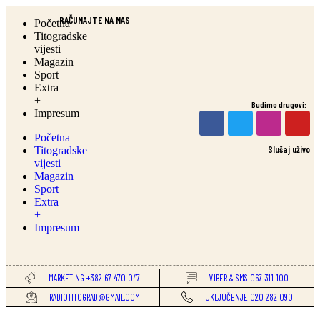
RAČUNAJTE NA NAS
Početna
Titogradske
vijesti
Magazin
Sport
Extra
+
Budimo drugovi:
Impresum
Početna
Slušaj uživo
Titogradske
vijesti
Magazin
Sport
Extra
+
Impresum
MARKETING +382 67 470 047
VIBER & SMS 067 311 100
RADIOTITOGRAD@GMAIL.COM
UKLJUČENJE 020 282 090