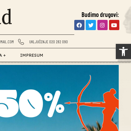
Budimo drugovi:
MAIL.COM
UKLJUČENJE 020 282 090
Op
A +
IMPRESUM