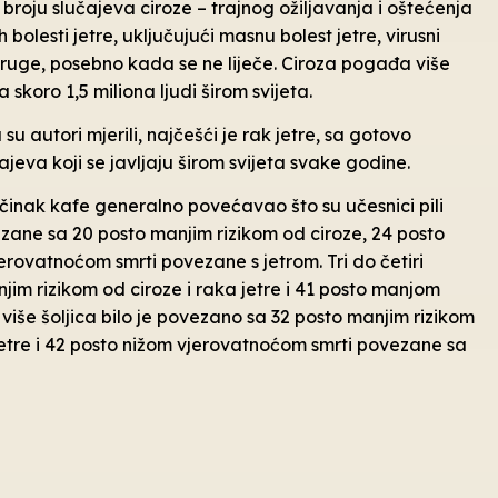
ma broju slučajeva ciroze – trajnog ožiljavanja i oštećenja
 bolesti jetre, uključujući masnu bolest jetre, virusni
 druge, posebno kada se ne liječe. Ciroza pogađa više
a skoro 1,5 miliona ljudi širom svijeta.
u autori mjerili, najčešći je rak jetre, sa gotovo
ajeva koji se javljaju širom svijeta svake godine.
i učinak kafe generalno povećavao što su učesnici pili
ezane sa 20 posto manjim rizikom od ciroze, 24 posto
erovatnoćom smrti povezane s jetrom. Tri do četiri
jim rizikom od ciroze i raka jetre i 41 posto manjom
više šoljica bilo je povezano sa 32 posto manjim rizikom
jetre i 42 posto nižom vjerovatnoćom smrti povezane sa