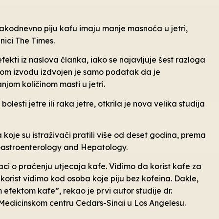
vakodnevno piju kafu imaju manje masnoća u jetri,
nici The Times.
fekti iz naslova članka, iako se najavljuje šest razloga
pnom izvodu izdvojen je samo podatak da je
om količinom masti u jetri.
lesti jetre ili raka jetre, otkrila je nova velika studija
 koje su istraživači pratili više od deset godina, prema
al Gastroenterology and Hepatology.
ci o praćenju utjecaja kafe. Vidimo da korist kafe za
u korist vidimo kod osoba koje piju bez kofeina. Dakle,
m efektom kafe”, rekao je prvi autor studije dr.
Medicinskom centru Cedars-Sinai u Los Angelesu.