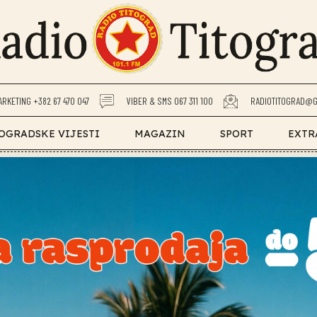
ARKETING +382 67 470 047
VIBER & SMS 067 311 100
RADIOTITOGRAD@G
OGRADSKE VIJESTI
MAGAZIN
SPORT
EXTR