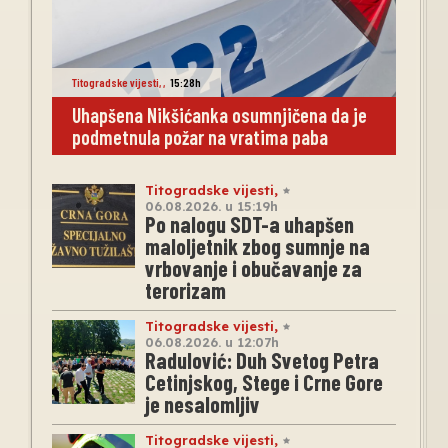
Titogradske vijesti
,
,
15:28h
Uhapšena Nikšićanka osumnjičena da je
podmetnula požar na vratima paba
Titogradske vijesti
,
06.08.2026. u 15:19h
Po nalogu SDT-a uhapšen
maloljetnik zbog sumnje na
vrbovanje i obučavanje za
terorizam
Titogradske vijesti
,
06.08.2026. u 12:07h
Radulović: Duh Svetog Petra
Cetinjskog, Stege i Crne Gore
je nesalomljiv
Titogradske vijesti
,