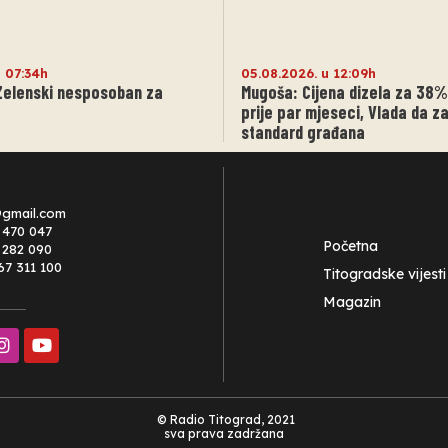
u 07:34h
05.08.2026. u 12:09h
Zelenski nesposoban za
Mugoša: Cijena dizela za 38
prije par mjeseci, Vlada da za
standard građana
@gmail.com
 470 047
Početna
0 282 090
67 311 100
Titogradske vijesti
Magazin
© Radio Titograd, 2021
sva prava zadržana