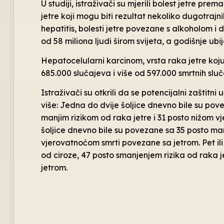
U studiji, istraživači su mjerili bolest jetre pre
jetre koji mogu biti rezultat nekoliko dugotrajnih
hepatitis, bolesti jetre povezane s alkoholom i
od 58 miliona ljudi širom svijeta, a godišnje ubij
Hepatocelularni karcinom, vrsta raka jetre koju s
685.000 slučajeva i više od 597.000 smrtnih sluč
Istraživači su otkrili da se potencijalni zaštitn
više: Jedna do dvije šoljice dnevno bile su pov
manjim rizikom od raka jetre i 31 posto nižom vj
šoljice dnevno bile su povezane sa 35 posto man
vjerovatnoćom smrti povezane sa jetrom. Pet ili 
od ciroze, 47 posto smanjenjem rizika od raka 
jetrom.