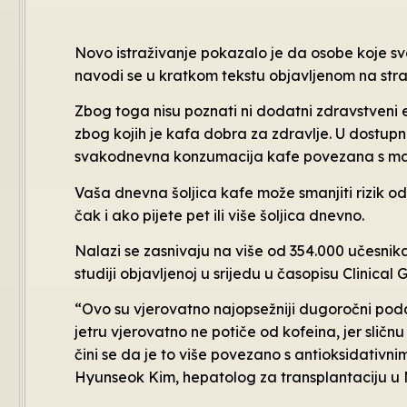
Novo istraživanje pokazalo je da osobe koje s
navodi se u kratkom tekstu objavljenom na stra
Zbog toga nisu poznati ni dodatni zdravstveni e
zbog kojih je kafa dobra za zdravlje. U dostu
svakodnevna konzumacija kafe povezana s manj
Vaša dnevna šoljica kafe može smanjiti rizik od bo
čak i ako pijete pet ili više šoljica dnevno.
Nalazi se zasnivaju na više od 354.000 učesnika
studiji objavljenoj u srijedu u časopisu Clinic
“Ovo su vjerovatno najopsežniji dugoročni poda
jetru vjerovatno ne potiče od kofeina, jer sličn
čini se da je to više povezano s antioksidativni
Hyunseok Kim, hepatolog za transplantaciju u 