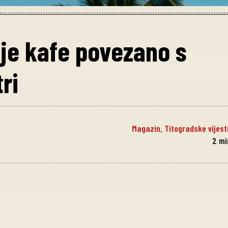
je kafe povezano s
ri
Magazin
,
Titogradske vijest
2
mi