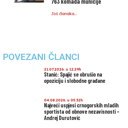
763 komada municije
Još članaka…
POVEZANI ČLANCI
21.07.2026. u 12:29h
Stanić: Spajić se obrušio na
opoziciju i slobodne građane
04.08.2026. u 05:32h
Najveći uspjesi crnogorskih mladih
sportista od obnove nezavisnosti –
Andrej Durutović