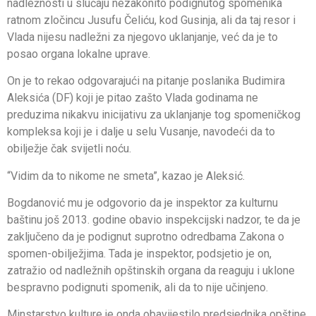
nadležnosti u slučaju nezakonito podignutog spomenika
ratnom zločincu Jusufu Čeliću, kod Gusinja, ali da taj resor i
Vlada nijesu nadležni za njegovo uklanjanje, već da je to
posao organa lokalne uprave.
On je to rekao odgovarajući na pitanje poslanika Budimira
Aleksića (DF) koji je pitao zašto Vlada godinama ne
preduzima nikakvu inicijativu za uklanjanje tog spomeničkog
kompleksa koji je i dalje u selu Vusanje, navodeći da to
obilježje čak svijetli noću.
“Vidim da to nikome ne smeta”, kazao je Aleksić.
Bogdanović mu je odgovorio da je inspektor za kulturnu
baštinu još 2013. godine obavio inspekcijski nadzor, te da je
zaključeno da je podignut suprotno odredbama Zakona o
spomen-obilježjima. Tada je inspektor, podsjetio je on,
zatražio od nadležnih opštinskih organa da reaguju i uklone
bespravno podignuti spomenik, ali da to nije učinjeno.
Minstarstvo kulture je onda obavijestilo predsjednika opštine