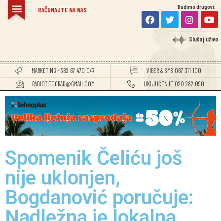
Budimo drugovi:
RAČUNAJTE NA NAS
Slušaj uživo
MARKETING +382 67 470 047
VIBER & SMS 067 311 100
RADIOTITOGRAD@GMAIL.COM
UKLJUČENJE 020 282 090
Spomenik Čeliću još
nije uklonjen,
Bogdanović poručuje:
Nadležna je lokalna