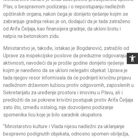
Plav, o bespravnom podizanju i o nepostupanju nadležnih
opštinskih organa, nakon čega je donijeto rješenje kojim se
zabranjuje gradnja rekao je on, dodajući da je tada zatraženo
od Arifa Čeljaja, kao finansijera gradnje, da ukloni bistu i
natpis na betonskom zidu.
Ministarstvo je, takođe, istakao je Bogdanović, zatražilo od
Op
Uprave za inspekcijske poslove da preduzme odgovarajuće
aktivnosti, navodeći da je prošle godine donijeto rješenje
kojim je naređeno da se ukloni nelegalni objekat. Uprava je
tada njegov resor informisala da će podnijeti krivičnu prijavu
nadležnom državnom tužiocu protiv odgovornih, zaposlenih u
Sekretarijatu za uređenje prostora i imovinu u Plavu, ali i
predložiti da se pokrene krivični postupak protiv Arifa Čeljaja
zato što, između ostalog, nije dozvoljeno podizanje
spomenika licu koje je bilo saradnik okupatora.
“Ministarstvo kulture i Vlada nijesu nadležni za uklanjanje
bespravno podignutih objekata, odnosno spomen-obilježja,