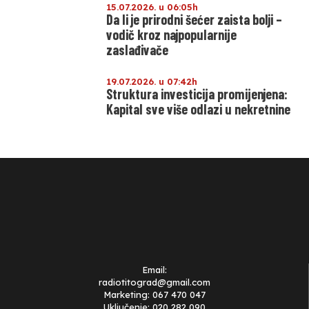
15.07.2026. u 06:05h
Da li je prirodni šećer zaista bolji –
vodič kroz najpopularnije
zaslađivače
19.07.2026. u 07:42h
Struktura investicija promijenjena:
Kapital sve više odlazi u nekretnine
Email:
radiotitograd@gmail.com
Marketing: 067 470 047
Uključenje: 020 282 090