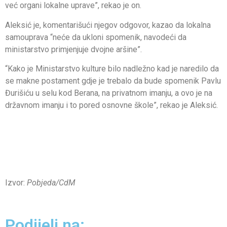
već organi lokalne uprave”, rekao je on.
Aleksić je, komentarišući njegov odgovor, kazao da lokalna
samouprava “neće da ukloni spomenik, navodeći da
ministarstvo primjenjuje dvojne aršine”.
“Kako je Ministarstvo kulture bilo nadležno kad je naredilo da
se makne postament gdje je trebalo da bude spomenik Pavlu
Đurišiću u selu kod Berana, na privatnom imanju, a ovo je na
državnom imanju i to pored osnovne škole”, rekao je Aleksić.
Izvor:
Pobjeda/CdM
Podijeli na: