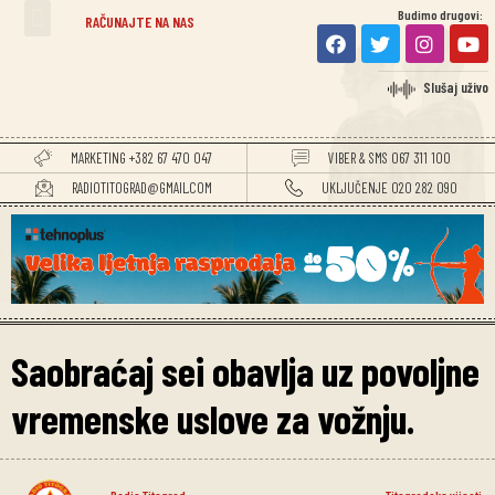
Budimo drugovi:
RAČUNAJTE NA NAS
Slušaj uživo
MARKETING +382 67 470 047
VIBER & SMS 067 311 100
RADIOTITOGRAD@GMAIL.COM
UKLJUČENJE 020 282 090
Saobraćaj sei obavlja uz povoljne
vremenske uslove za vožnju.
Radio Titograd
Titogradske vijesti
,