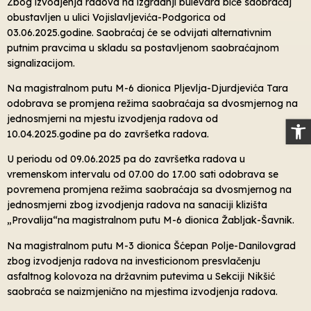
Zbog izvodjenja radova na izgradnji bulevara biće saobraćaj
obustavljen u ulici Vojislavljevića-Podgorica od
03.06.2025.godine. Saobraćaj će se odvijati alternativnim
putnim pravcima u skladu sa postavljenom saobraćajnom
signalizacijom.
Na magistralnom putu M-6 dionica Pljevlja-Djurdjevića Tara
odobrava se promjena režima saobraćaja sa dvosmjernog na
jednosmjerni na mjestu izvodjenja radova od
Op
10.04.2025.godine pa do završetka radova.
U periodu od 09.06.2025 pa do završetka radova u
vremenskom intervalu od 07.00 do 17.00 sati odobrava se
povremena promjena režima saobraćaja sa dvosmjernog na
jednosmjerni zbog izvodjenja radova na sanaciji klizišta
„Provalija“na magistralnom putu M-6 dionica Žabljak-Šavnik.
Na magistralnom putu M-3 dionica Šćepan Polje-Danilovgrad
zbog izvodjenja radova na investicionom presvlačenju
asfaltnog kolovoza na državnim putevima u Sekciji Nikšić
saobraća se naizmjenično na mjestima izvodjenja radova.