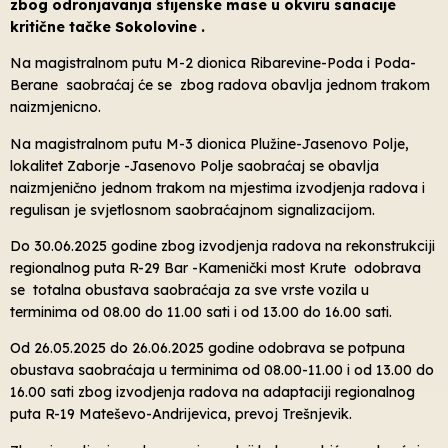
zbog odronjavanja stijenske mase u okviru sanacije
kritične tačke Sokolovine .
Na magistralnom putu M-2 dionica Ribarevine-Poda i Poda-
Berane saobraćaj će se zbog radova obavlja jednom trakom
naizmjenicno.
Na magistralnom putu M-3 dionica Plužine-Jasenovo Polje,
lokalitet Zaborje -Jasenovo Polje saobraćaj se obavlja
naizmjenično jednom trakom na mjestima izvodjenja radova i
regulisan je svjetlosnom saobraćajnom signalizacijom.
Do 30.06.2025 godine zbog izvodjenja radova na rekonstrukciji
regionalnog puta R-29 Bar -Kamenički most Krute odobrava
se totalna obustava saobraćaja za sve vrste vozila u
terminima od 08.00 do 11.00 sati i od 13.00 do 16.00 sati.
Od 26.05.2025 do 26.06.2025 godine odobrava se potpuna
obustava saobraćaja u terminima od 08.00-11.00 i od 13.00 do
16.00 sati zbog izvodjenja radova na adaptaciji regionalnog
puta R-19 Mateševo-Andrijevica, prevoj Trešnjevik.