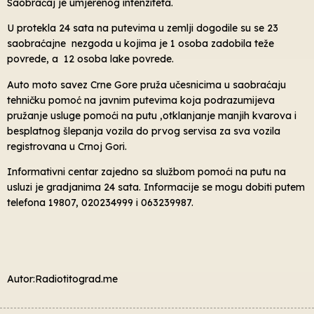
Saobraćaj je umjerenog intenziteta.
U protekla 24 sata na putevima u zemlji dogodile su se 23
saobraćajne nezgoda u kojima je 1 osoba zadobila teže
povrede, a 12 osoba lake povrede.
Auto moto savez Crne Gore pruža učesnicima u saobraćaju
tehničku pomoć na javnim putevima koja podrazumijeva
pružanje usluge pomoći na putu ,otklanjanje manjih kvarova i
besplatnog šlepanja vozila do prvog servisa za sva vozila
registrovana u Crnoj Gori.
Informativni centar zajedno sa službom pomoći na putu na
usluzi je gradjanima 24 sata. Informacije se mogu dobiti putem
telefona 19807, 020234999 i 063239987.
Autor:Radiotitograd.me