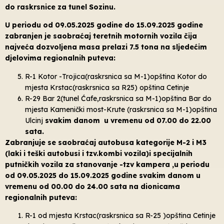
do raskrsnice za tunel Sozinu.
U periodu od 09.05.2025 godine do 15.09.2025 godine
zabranjen je saobraćaj teretnih motornih vozila čija
najveća dozvoljena masa prelazi 7.5 tona na sljedećim
djelovima regionalnih puteva:
R-1 Kotor -Trojica(raskrsnica sa M-1)opština Kotor do
mjesta Krstac(raskrsnica sa R25) opština Cetinje
R-29 Bar 2(tunel Ćafe,raskrsnica sa M-1)opština Bar do
mjesta Kamenički most-Krute (raskrsnica sa M-1)opština
Ulcinj
svakim danom u vremenu od 07.00 do 22.00
sata.
Zabranjuje se saobraćaj autobusa kategorije M-2 i M3
(laki i teški autobusi i tzv.kombi vozila)i specijalnih
putničkih vozila za stanovanje -tzv kampera ,u periodu
od 09.05.2025 do 15.09.2025 godine svakim danom u
vremenu od 00.00 do 24.00 sata na dionicama
regionalnih puteva:
R-1 od mjesta Krstac(raskrsnica sa R-25 )opština Cetinje