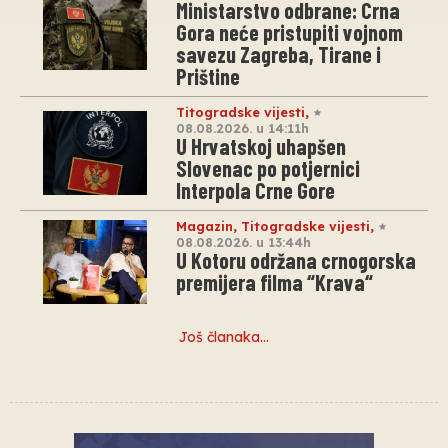
Ministarstvo odbrane: Crna
Gora neće pristupiti vojnom
savezu Zagreba, Tirane i
Prištine
Titogradske vijesti
,
08.08.2026. u 14:11h
U Hrvatskoj uhapšen
Slovenac po potjernici
Interpola Crne Gore
Magazin
,
Titogradske vijesti
,
08.08.2026. u 13:44h
U Kotoru održana crnogorska
premijera filma “Krava“
Još članaka…