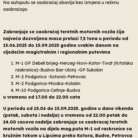
Na autoputu se saobraćaj obavlja bez izmjena u režimu
saobraćaja.
Zabranjuje se saobraćaj teretnih motornih vozila čija
najveća dozvoljena masa prelazi 7,5 tona u periodu od
15.06.2025 do 15.09.2025 godine svakim danom na
sljedećim magistralnim i regionalnim putevima
M-1 GP Debeli brijeg-Herceg-Novi-Kotor-Tivat (Krtolska
raskrsnica)-Budva-Bar-Ulcinj -GP Sukobin
M-2 Podgorica -Sotonići-Petrovac
M-2 Podgorica-Mioska-Kolašin
M-10 Podgorica-Cetinje-Budva
u vremenu od 17.00 do 22.00 sata
U periodu od 15.06 do 15.09.2025. godine u dane vikenda
(petak, subota i neđelja) u vremenu od 22.00 petak do
24.00 casova neđelja zabranjuje se saobracaj teretnih
motornih vozila na dijelu mag.puta M-1 od raskrsnice sa
kružnim tokom u Lipcima preko Kotora, Budve, Petrovca