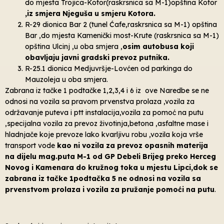
do mjesta Trojica-Kotor(raskrsnica sa M-1)opština Kotor
,iz smjera Njeguša u smjeru Kotora.
R-29 dionica Bar 2 (tunel Ćafe,raskrsnica sa M-1) opština
Bar ,do mjesta Kamenički most-Krute (raskrsnica sa M-1)
opština Ulcinj ,u oba smjera ,
osim autobusa koji
obavljaju javni gradski prevoz putnika.
R-25.1 dionica Medjuvršje-Lovćen od parkinga do
Mauzoleja u oba smjera.
Zabrana iz tačke 1 podtačke 1,2,3,4 i 6 iz ove Naredbe se ne
odnosi na vozila sa pravom prvenstva prolaza ,vozila za
održavanje puteva i ptt instalacija,vozila za pomoć na putu
,specijalna vozila za prevoz životinja,betona ,asfaltne mase i
hladnjače koje prevoze lako kvarljivu robu ,vozila koja vrše
transport vode
kao ni vozila za prevoz opasnih materija
na dijelu mag.puta M-1 od GP Debeli Brijeg preko Herceg
Novog i Kamenara do kružnog toka u mjestu Lipci,dok se
zabrana iz tačke 1podtačka 5 ne odnosi na vozila sa
prvenstvom prolaza i vozila za pružanje pomoći na putu
.